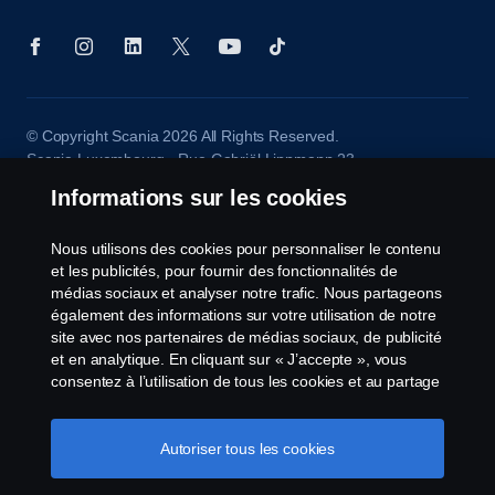
© Copyright Scania 2026 All Rights Reserved.
Scania Luxembourg - Rue Gabriël Lippmann 23 -
L-5365 Münsbach- Tél: +352 34 18 11
Informations sur les cookies
Nous utilisons des cookies pour personnaliser le contenu
et les publicités, pour fournir des fonctionnalités de
médias sociaux et analyser notre trafic. Nous partageons
également des informations sur votre utilisation de notre
site avec nos partenaires de médias sociaux, de publicité
et en analytique. En cliquant sur « J’accepte », vous
consentez à l’utilisation de tous les cookies et au partage
des informations. Vous pouvez également gérer vos
cookies en cliquant sur « Paramètres des cookies » et en
sélectionnant les catégories que vous souhaitez
Autoriser tous les cookies
accepter. Pour une explication plus détaillée de la façon
dont nous utilisons les cookies, veuillez visiter notre