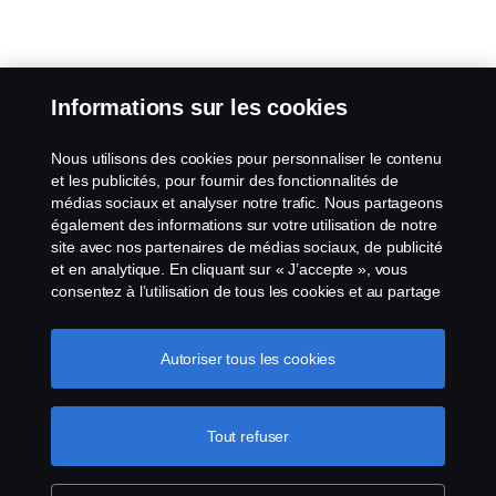
Informations sur les cookies
Nous utilisons des cookies pour personnaliser le contenu
et les publicités, pour fournir des fonctionnalités de
médias sociaux et analyser notre trafic. Nous partageons
également des informations sur votre utilisation de notre
site avec nos partenaires de médias sociaux, de publicité
et en analytique. En cliquant sur « J’accepte », vous
consentez à l’utilisation de tous les cookies et au partage
des informations. Vous pouvez également gérer vos
cookies en cliquant sur « Paramètres des cookies » et en
sélectionnant les catégories que vous souhaitez
Autoriser tous les cookies
accepter. Pour une explication plus détaillée de la façon
dont nous utilisons les cookies, veuillez visiter notre
section cookies, que vous pouvez trouver en cliquant sur
Tout refuser
le lien sous ce texte.
Pour en savoir plus sur la
protection de votre vie privée