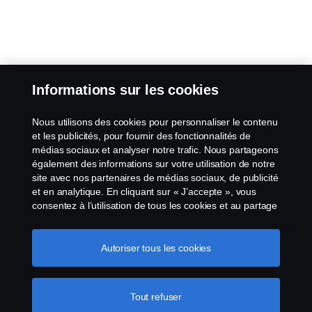
Informations sur les cookies
Nous utilisons des cookies pour personnaliser le contenu
et les publicités, pour fournir des fonctionnalités de
médias sociaux et analyser notre trafic. Nous partageons
également des informations sur votre utilisation de notre
site avec nos partenaires de médias sociaux, de publicité
et en analytique. En cliquant sur « J’accepte », vous
consentez à l’utilisation de tous les cookies et au partage
des informations. Vous pouvez également gérer vos
cookies en cliquant sur « Paramètres des cookies » et en
sélectionnant les catégories que vous souhaitez
Autoriser tous les cookies
accepter. Pour une explication plus détaillée de la façon
dont nous utilisons les cookies, veuillez visiter notre
section cookies, que vous pouvez trouver en cliquant sur
Tout refuser
le lien sous ce texte.
Pour en savoir plus sur la