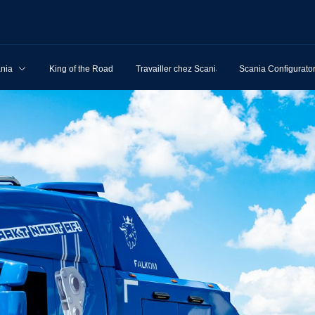
ania
King of the Road
Travailler chez Scania
Scania Configurato