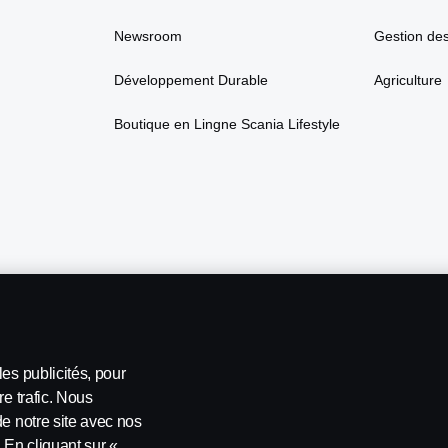
Newsroom
Gestion de
Développement Durable
Agriculture
Boutique en Lingne Scania Lifestyle
es publicités, pour
re trafic. Nous
de notre site avec nos
 En cliquant sur «