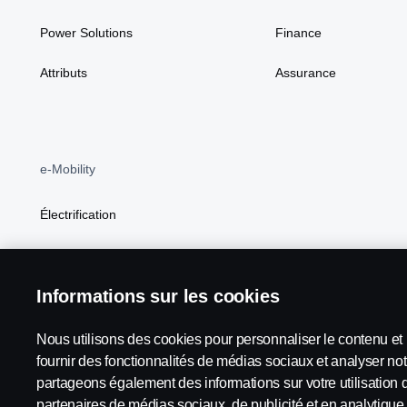
Power Solutions
Finance
Attributs
Assurance
e-Mobility
Électrification
BEV
Informations sur les cookies
Nous utilisons des cookies pour personnaliser le contenu et l
Scania in Your Region:
Luxembourg
fournir des fonctionnalités de médias sociaux et analyser not
partageons également des informations sur votre utilisation 
partenaires de médias sociaux, de publicité et en analytique.