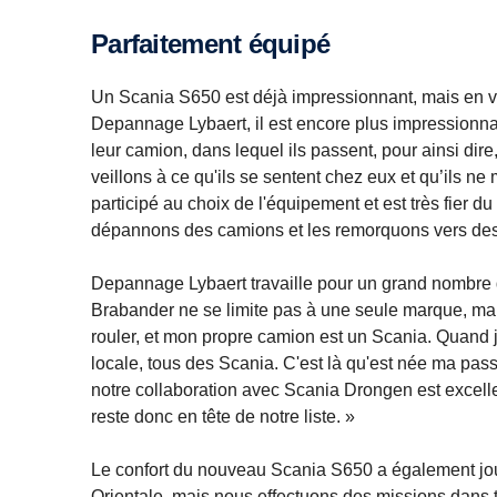
Parfaitement équipé
Un Scania S650 est déjà impressionnant, mais en v
Depannage Lybaert, il est encore plus impressionna
leur camion, dans lequel ils passent, pour ainsi dir
veillons à ce qu'ils se sentent chez eux et qu’ils 
participé au choix de l'équipement et est très fier d
dépannons des camions et les remorquons vers des 
Depannage Lybaert travaille pour un grand nombre 
Brabander ne se limite pas à une seule marque, mais
rouler, et mon propre camion est un Scania. Quand j
locale, tous des Scania. C'est là qu'est née ma pa
notre collaboration avec Scania Drongen est excel
reste donc en tête de notre liste. »
Le confort du nouveau Scania S650 a également joué 
Orientale, mais nous effectuons des missions dans 