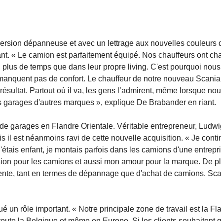
ersion dépanneuse et avec un lettrage aux nouvelles couleurs 
nt. « Le camion est parfaitement équipé. Nos chauffeurs ont ch
e, plus de temps que dans leur propre living. C'est pourquoi nous
ne manquent pas de confort. Le chauffeur de notre nouveau Scania
u résultat. Partout où il va, les gens l’admirent, même lorsque no
garages d'autres marques », explique De Brabander en riant.
de garages en Flandre Orientale. Véritable entrepreneur, Ludw
 il est néanmoins ravi de cette nouvelle acquisition. « Je cont
'étais enfant, je montais parfois dans les camions d'une entrepr
ssion pour les camions et aussi mon amour pour la marque. De pl
lente, tant en termes de dépannage que d'achat de camions. Sc
un rôle important. « Notre principale zone de travail est la Fl
toute la Belgique et même en Europe. Si les clients souhaitent 