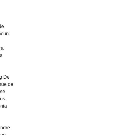
de
acun
 a
us
ig De
inue de
ise
us,
ania
andre
que