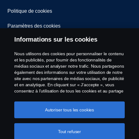
Politique de cookies
Paramètres des cookies
Informations sur les cookies
Nous utilisons des cookies pour personnaliser le contenu
et les publicités, pour fournir des fonctionnalités de
médias sociaux et analyser notre trafic. Nous partageons
également des informations sur votre utilisation de notre
© Copyright Scania 2026 All Rights Reserved.
site avec nos partenaires de médias sociaux, de publicité
Scania Luxembourg - Rue Gabriël Lippmann 23 -
et en analytique. En cliquant sur « J’accepte », vous
consentez à l’utilisation de tous les cookies et au partage
L-5365 Münsbach- Tél: +352 34 18 11
des informations. Vous pouvez également gérer vos
cookies en cliquant sur « Paramètres des cookies » et en
sélectionnant les catégories que vous souhaitez
Autoriser tous les cookies
accepter. Pour une explication plus détaillée de la façon
dont nous utilisons les cookies, veuillez visiter notre
section cookies, que vous pouvez trouver en cliquant sur
Tout refuser
le lien sous ce texte.
Pour en savoir plus sur la