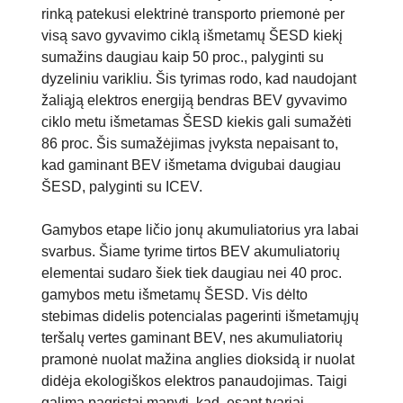
rinką patekusi elektrinė transporto priemonė per
visą savo gyvavimo ciklą išmetamų ŠESD kiekį
sumažins daugiau kaip 50 proc., palyginti su
dyzeliniu varikliu. Šis tyrimas rodo, kad naudojant
žaliąją elektros energiją bendras BEV gyvavimo
ciklo metu išmetamas ŠESD kiekis gali sumažėti
86 proc. Šis sumažėjimas įvyksta nepaisant to,
kad gaminant BEV išmetama dvigubai daugiau
ŠESD, palyginti su ICEV.
Gamybos etape ličio jonų akumuliatorius yra labai
svarbus. Šiame tyrime tirtos BEV akumuliatorių
elementai sudaro šiek tiek daugiau nei 40 proc.
gamybos metu išmetamų ŠESD. Vis dėlto
stebimas didelis potencialas pagerinti išmetamųjų
teršalų vertes gaminant BEV, nes akumuliatorių
pramonė nuolat mažina anglies dioksidą ir nuolat
didėja ekologiškos elektros panaudojimas. Taigi
galima pagrįstai manyti, kad, esant tvariai