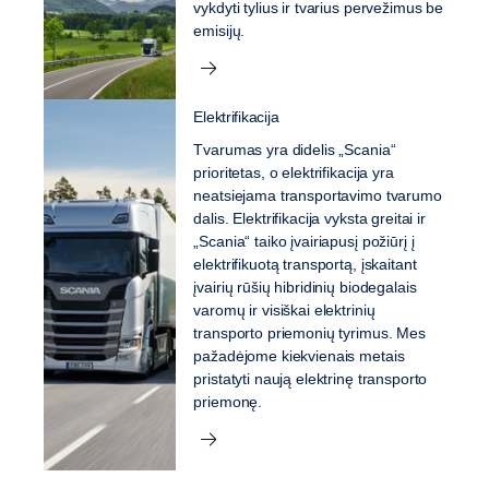
vykdyti tylius ir tvarius pervežimus be
emisijų.
Elektrifikacija
Tvarumas yra didelis „Scania“
prioritetas, o elektrifikacija yra
neatsiejama transportavimo tvarumo
dalis. Elektrifikacija vyksta greitai ir
„Scania“ taiko įvairiapusį požiūrį į
elektrifikuotą transportą, įskaitant
įvairių rūšių hibridinių biodegalais
varomų ir visiškai elektrinių
transporto priemonių tyrimus. Mes
pažadėjome kiekvienais metais
pristatyti naują elektrinę transporto
priemonę.