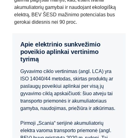
akumuliatorių gamybai ir naudojant ekologišką
elektrą, BEV ŠESD mažinimo potencialas bus
gerokai didesnis nei 90 proc.
Apie elektrinio sunkvežimio
poveikio aplinkai vertinimo
tyrimą
Gyvavimo ciklo vertinimas (angl. LCA) yra
ISO 14040/44 metodas, skirtas produktų ar
paslaugų poveikiui aplinkai per visą jų
gyvavimo ciklą apskaičiuoti: šiuo atveju tai
transporto priemonės ir akumuliatoriaus
gamyba, naudojimas, priežiūra ir atkūrimas.
Pirmoji „Scania“ serijinė akumuliatorių
elektra varoma transporto priemonė (angl.
BEV) buvo pristatyta 2020 m. rudenį. Tai