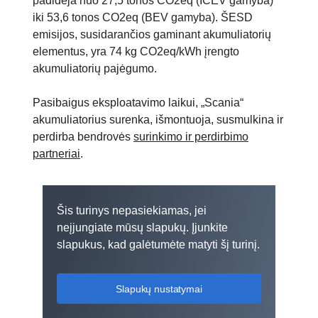
padidėja nuo 27,5 tonos CO2eq (ICEV gamyba)
iki 53,6 tonos CO2eq (BEV gamyba). ŠESD
emisijos, susidarančios gaminant akumuliatorių
elementus, yra 74 kg CO2eq/kWh įrengto
akumuliatorių pajėgumo.
Pasibaigus eksploatavimo laikui, „Scania“
akumuliatorius surenka, išmontuoja, susmulkina ir
perdirba bendrovės
surinkimo ir perdirbimo
partneriai
.
Šis turinys nepasiekiamas, jei
neįjungiate mūsų slapukų. Įjunkite
slapukus, kad galėtumėte matyti šį turinį.
Slapukų nustatymai