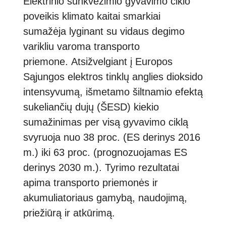
Elektrinio sunkvežimio gyvavimo ciklo
poveikis klimato kaitai smarkiai
sumažėja lyginant su vidaus degimo
varikliu varoma transporto
priemone. Atsižvelgiant į Europos
Sąjungos elektros tinklų anglies dioksido
intensyvumą, išmetamo šiltnamio efektą
sukeliančių dujų (ŠESD) kiekio
sumažinimas per visą gyvavimo ciklą
svyruoja nuo 38 proc. (ES derinys 2016
m.) iki 63 proc. (prognozuojamas ES
derinys 2030 m.). Tyrimo rezultatai
apima transporto priemonės ir
akumuliatoriaus gamybą, naudojimą,
priežiūrą ir atkūrimą.