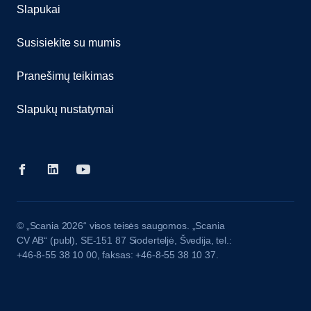
Slapukai
Susisiekite su mumis
Pranešimų teikimas
Slapukų nustatymai
© „Scania 2026“ visos teisės saugomos. „Scania
CV AB“ (publ), SE-151 87 Sioderteljė, Švedija, tel.:
+46-8-55 38 10 00, faksas: +46-8-55 38 10 37.