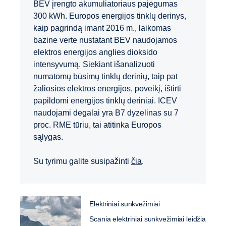
BEV įrengto akumuliatoriaus pajėgumas
300 kWh. Europos energijos tinklų derinys,
kaip pagrindą imant 2016 m., laikomas
bazine verte nustatant BEV naudojamos
elektros energijos anglies dioksido
intensyvumą. Siekiant išanalizuoti
numatomų būsimų tinklų derinių, taip pat
žaliosios elektros energijos, poveikį, ištirti
papildomi energijos tinklų deriniai. ICEV
naudojami degalai yra B7 dyzelinas su 7
proc. RME tūriu, tai atitinka Europos
sąlygas.
Su tyrimu galite susipažinti
čia
.
Elektriniai sunkvežimiai
Scania elektriniai sunkvežimiai leidžia