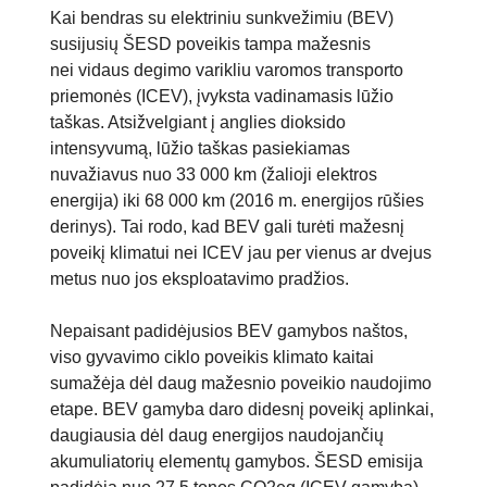
Kai bendras su elektriniu sunkvežimiu (BEV)
susijusių ŠESD poveikis tampa mažesnis
nei vidaus degimo varikliu varomos transporto
priemonės (ICEV), įvyksta vadinamasis lūžio
taškas. Atsižvelgiant į anglies dioksido
intensyvumą, lūžio taškas pasiekiamas
nuvažiavus nuo 33 000 km (žalioji elektros
energija) iki 68 000 km (2016 m. energijos rūšies
derinys). Tai rodo, kad BEV gali turėti mažesnį
poveikį klimatui nei ICEV jau per vienus ar dvejus
metus nuo jos eksploatavimo pradžios.
Nepaisant padidėjusios BEV gamybos naštos,
viso gyvavimo ciklo poveikis klimato kaitai
sumažėja dėl daug mažesnio poveikio naudojimo
etape. BEV gamyba daro didesnį poveikį aplinkai,
daugiausia dėl daug energijos naudojančių
akumuliatorių elementų gamybos. ŠESD emisija