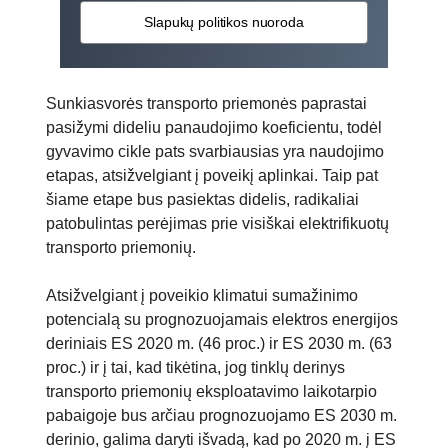
Slapukų politikos nuoroda
Sunkiasvorės transporto priemonės paprastai
pasižymi dideliu panaudojimo koeficientu, todėl
gyvavimo cikle pats svarbiausias yra naudojimo
etapas, atsižvelgiant į poveikį aplinkai. Taip pat
šiame etape bus pasiektas didelis, radikaliai
patobulintas perėjimas prie visiškai elektrifikuotų
transporto priemonių.
Atsižvelgiant į poveikio klimatui sumažinimo
potencialą su prognozuojamais elektros energijos
deriniais ES 2020 m. (46 proc.) ir ES 2030 m. (63
proc.) ir į tai, kad tikėtina, jog tinklų derinys
transporto priemonių eksploatavimo laikotarpio
pabaigoje bus arčiau prognozuojamo ES 2030 m.
derinio, galima daryti išvadą, kad po 2020 m. į ES