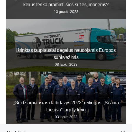
kelius tenka praminti šios srities įmonėms?
13 gruod. 2023
Išrinktas taupiausiai degalus naudojantis Europos
sunkvežimis
08 lapkr. 2023
„Geidžiamiausias darbdavys 2023“ reitingas: „Scania
Lietuva“ tarp lyderių
03 lapkr. 2023