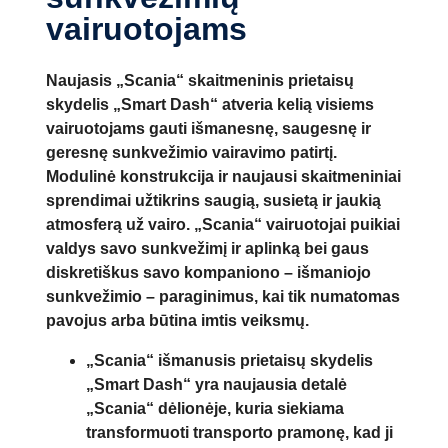
vairuotojams
Naujasis „Scania“ skaitmeninis prietaisų
skydelis „Smart Dash“ atveria kelią visiems
vairuotojams gauti išmanesnę, saugesnę ir
geresnę sunkvežimio vairavimo patirtį.
Modulinė konstrukcija ir naujausi skaitmeniniai
sprendimai užtikrins saugią, susietą ir jaukią
atmosferą už vairo. „Scania“ vairuotojai puikiai
valdys savo sunkvežimį ir aplinką bei gaus
diskretiškus savo kompaniono – išmaniojo
sunkvežimio – paraginimus, kai tik numatomas
pavojus arba būtina imtis veiksmų.
„Scania“ išmanusis prietaisų skydelis
„Smart Dash“ yra naujausia detalė
„Scania“ dėlionėje, kuria siekiama
transformuoti transporto pramonę, kad ji