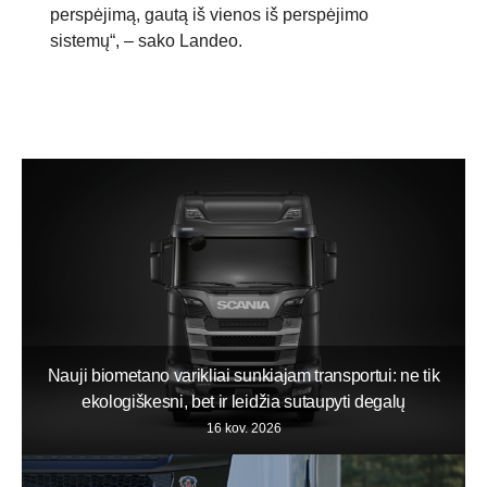
perspėjimą, gautą iš vienos iš perspėjimo
naudingą laiką
sistemų“, – sako Landeo.
Nauji biometano varikliai sunkiajam transportui: ne tik
ekologiškesni, bet ir leidžia sutaupyti degalų
16 kov. 2026