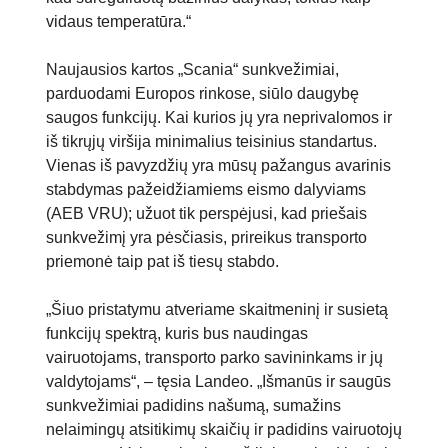
vidaus temperatūra.“
Naujausios kartos „Scania“ sunkvežimiai,
parduodami Europos rinkose, siūlo daugybę
saugos funkcijų. Kai kurios jų yra neprivalomos ir
iš tikrųjų viršija minimalius teisinius standartus.
Vienas iš pavyzdžių yra mūsų pažangus avarinis
stabdymas pažeidžiamiems eismo dalyviams
(AEB VRU); užuot tik perspėjusi, kad priešais
sunkvežimį yra pėsčiasis, prireikus transporto
priemonė taip pat iš tiesų stabdo.
„Šiuo pristatymu atveriame skaitmeninį ir susietą
funkcijų spektrą, kuris bus naudingas
vairuotojams, transporto parko savininkams ir jų
valdytojams“, – tęsia Landeo. „Išmanūs ir saugūs
sunkvežimiai padidins našumą, sumažins
nelaimingų atsitikimų skaičių ir padidins vairuotojų