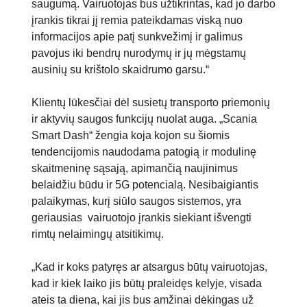
saugumą. Vairuotojas bus užtikrintas, kad jo darbo
įrankis tikrai jį remia pateikdamas viską nuo
informacijos apie patį sunkvežimį ir galimus
pavojus iki bendrų nurodymų ir jų mėgstamų
ausinių su krištolo skaidrumo garsu.“
Klientų lūkesčiai dėl susietų transporto priemonių
ir aktyvių saugos funkcijų nuolat auga. „Scania
Smart Dash“ žengia koja kojon su šiomis
tendencijomis naudodama patogią ir modulinę
skaitmeninę sąsają, apimančią naujinimus
belaidžiu būdu ir 5G potencialą. Nesibaigiantis
palaikymas, kurį siūlo saugos sistemos, yra
geriausias vairuotojo įrankis siekiant išvengti
rimtų nelaimingų atsitikimų.
„Scania Smart Dash“ skaitmeninė vairuotojo
darbo sritis
„Kad ir koks patyręs ar atsargus būtų vairuotojas,
„Smart Dash“ yra vartai į „Scania“ skaitmeninę
kad ir kiek laiko jis būtų praleidęs kelyje, visada
ekosistemą, pagerinančią techninę priežiūrą,
ateis ta diena, kai jis bus amžinai dėkingas už
padedančią vairuotojams išlikti saugiems ir pailginti