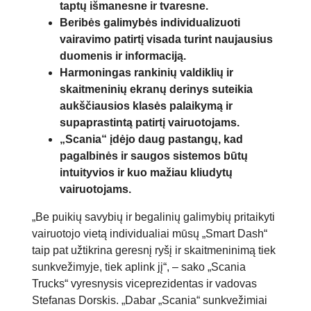
taptų išmanesne ir tvaresne.
Beribės galimybės individualizuoti
vairavimo patirtį visada turint naujausius
duomenis ir informaciją.
Harmoningas rankinių valdiklių ir
skaitmeninių ekranų derinys suteikia
aukščiausios klasės palaikymą ir
supaprastintą patirtį vairuotojams.
„Scania“ įdėjo daug pastangų, kad
pagalbinės ir saugos sistemos būtų
intuityvios ir kuo mažiau kliudytų
vairuotojams.
„Be puikių savybių ir begalinių galimybių pritaikyti
vairuotojo vietą individualiai mūsų „Smart Dash“
taip pat užtikrina geresnį ryšį ir skaitmeninimą tiek
sunkvežimyje, tiek aplink jį“, – sako „Scania
Trucks“ vyresnysis viceprezidentas ir vadovas
Stefanas Dorskis. „Dabar „Scania“ sunkvežimiai