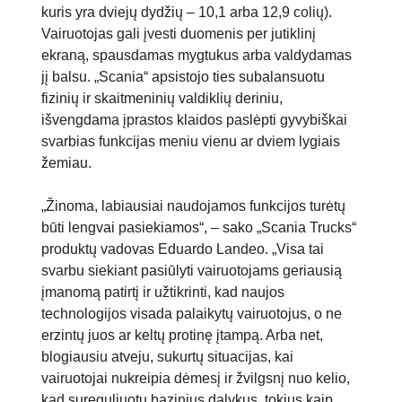
kuris yra dviejų dydžių – 10,1 arba 12,9 colių).
Vairuotojas gali įvesti duomenis per jutiklinį
ekraną, spausdamas mygtukus arba valdydamas
jį balsu. „Scania“ apsistojo ties subalansuotu
fizinių ir skaitmeninių valdiklių deriniu,
išvengdama įprastos klaidos paslėpti gyvybiškai
svarbias funkcijas meniu vienu ar dviem lygiais
žemiau.
„Žinoma, labiausiai naudojamos funkcijos turėtų
būti lengvai pasiekiamos“, – sako „Scania Trucks“
produktų vadovas Eduardo Landeo. „Visa tai
svarbu siekiant pasiūlyti vairuotojams geriausią
įmanomą patirtį ir užtikrinti, kad naujos
technologijos visada palaikytų vairuotojus, o ne
erzintų juos ar keltų protinę įtampą. Arba net,
blogiausiu atveju, sukurtų situacijas, kai
vairuotojai nukreipia dėmesį ir žvilgsnį nuo kelio,
kad sureguliuotų bazinius dalykus, tokius kaip