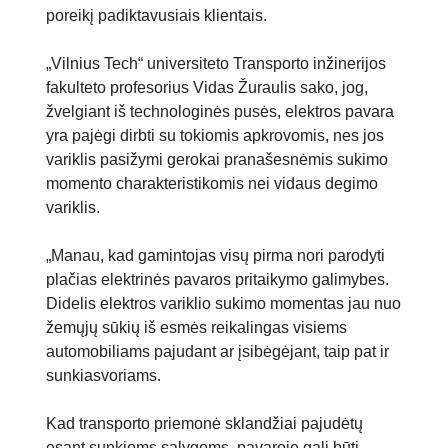
poreikį padiktavusiais klientais.
„Vilnius Tech“ universiteto Transporto inžinerijos
fakulteto profesorius Vidas Žuraulis sako, jog,
žvelgiant iš technologinės pusės, elektros pavara
yra pajėgi dirbti su tokiomis apkrovomis, nes jos
variklis pasižymi gerokai pranašesnėmis sukimo
momento charakteristikomis nei vidaus degimo
variklis.
„Manau, kad gamintojas visų pirma nori parodyti
plačias elektrinės pavaros pritaikymo galimybes.
Didelis elektros variklio sukimo momentas jau nuo
žemųjų sūkių iš esmės reikalingas visiems
automobiliams pajudant ar įsibėgėjant, taip pat ir
sunkiasvoriams.
Kad transporto priemonė sklandžiai pajudėtų
esant sunkioms sąlygoms, pavaroje gali būti