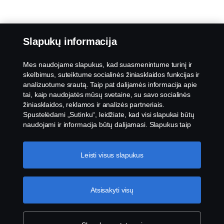
Slapukų informacija
Mes naudojame slapukus, kad suasmenintume turinį ir
skelbimus, suteiktume socialinės žiniasklaidos funkcijas ir
analizuotume srautą. Taip pat dalijamės informacija apie
tai, kaip naudojatės mūsų svetaine, su savo socialinės
žiniasklaidos, reklamos ir analizės partneriais.
Spustelėdami „Sutinku“, leidžiate, kad visi slapukai būtų
naudojami ir informacija būtų dalijamasi. Slapukus taip
pat galite tvarkyti spustelėję „Slapukų nustatymai“ ir
pasirinkę norimas priimti kategorijas. Norėdami sužinoti
daugiau, kaip naudojame slapukus, apsilankykite mūsų
Leisti visus slapukus
slapukų skiltyje, kurią rasite spustelėję nuorodą po šiuo
tekstu.
Slapukų politikos nuoroda
Atsisakyti visų