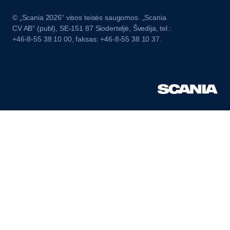
© „Scania 2026“ visos teisės saugomos. „Scania
CV AB“ (publ), SE-151 87 Sioderteljė, Švedija, tel.:
+46-8-55 38 10 00, faksas: +46-8-55 38 10 37.