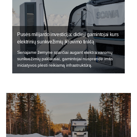
Pusės milijardo investicija: didieji gamintojai kurs
elektrinių sunkvežimių įkrovimo tinklą
Senajame žemyne sparčiai augant elektra varomų
sunkvežimių paklausai, gamintojai nusprendė imtis
iniciatyvos plėsti reikiamą infrastruktūrą.