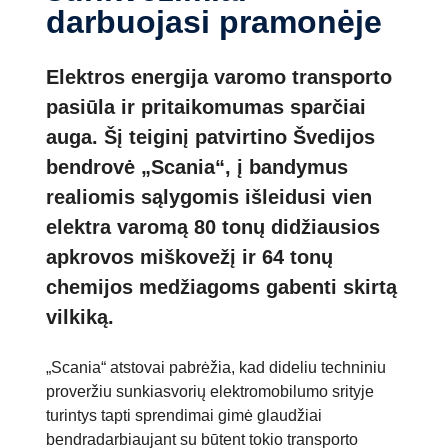
darbuojasi pramonėje
Elektros energija varomo transporto
pasiūla ir pritaikomumas sparčiai
auga. Šį teiginį patvirtino Švedijos
bendrovė „Scania“, į bandymus
realiomis sąlygomis išleidusi vien
elektra varomą 80 tonų didžiausios
apkrovos miškovežį ir 64 tonų
chemijos medžiagoms gabenti skirtą
vilkiką.
„Scania“ atstovai pabrėžia, kad dideliu techniniu
proveržiu sunkiasvorių elektromobilumo srityje
turintys tapti sprendimai gimė glaudžiai
bendradarbiaujant su būtent tokio transporto