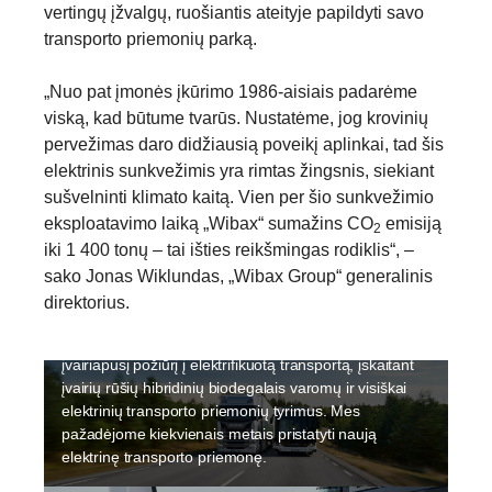
vertingų įžvalgų, ruošiantis ateityje papildyti savo
transporto priemonių parką.
„Nuo pat įmonės įkūrimo 1986-aisiais padarėme
viską, kad būtume tvarūs. Nustatėme, jog krovinių
pervežimas daro didžiausią poveikį aplinkai, tad šis
elektrinis sunkvežimis yra rimtas žingsnis, siekiant
sušvelninti klimato kaitą. Vien per šio sunkvežimio
eksploatavimo laiką „Wibax“ sumažins CO
emisiją
2
iki 1 400 tonų – tai išties reikšmingas rodiklis“, –
Elektrifikacija
sako Jonas Wiklundas, „Wibax Group“ generalinis
Tvarumas yra didelis „Scania“ prioritetas, o
direktorius.
elektrifikacija yra neatsiejama transportavimo tvarumo
dalis. Elektrifikacija vyksta greitai ir „Scania“ taiko
įvairiapusį požiūrį į elektrifikuotą transportą, įskaitant
įvairių rūšių hibridinių biodegalais varomų ir visiškai
elektrinių transporto priemonių tyrimus. Mes
pažadėjome kiekvienais metais pristatyti naują
elektrinę transporto priemonę.