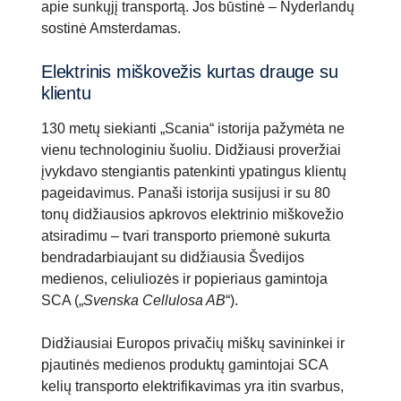
apie sunkųjį transportą. Jos būstinė – Nyderlandų
sostinė Amsterdamas.
Elektrinis miškovežis kurtas drauge su
klientu
130 metų siekianti „Scania“ istorija pažymėta ne
vienu technologiniu šuoliu. Didžiausi proveržiai
įvykdavo stengiantis patenkinti ypatingus klientų
pageidavimus. Panaši istorija susijusi ir su 80
tonų didžiausios apkrovos elektrinio miškovežio
atsiradimu – tvari transporto priemonė sukurta
bendradarbiaujant su didžiausia Švedijos
medienos, celiuliozės ir popieriaus gamintoja
SCA („
Svenska Cellulosa AB
“).
Didžiausiai Europos privačių miškų savininkei ir
pjautinės medienos produktų gamintojai SCA
kelių transporto elektrifikavimas yra itin svarbus,