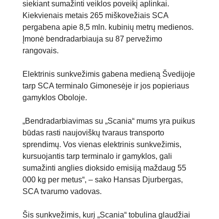
siekiant sumažinti veiklos poveikį aplinkai.
Kiekvienais metais 265 miškovežiais SCA
pergabena apie 8,5 mln. kubinių metrų medienos.
Įmonė bendradarbiauja su 87 pervežimo
rangovais.
Elektrinis sunkvežimis gabena medieną Švedijoje
tarp SCA terminalo Gimonesėje ir jos popieriaus
gamyklos Oboloje.
„Bendradarbiavimas su „Scania“ mums yra puikus
būdas rasti naujoviškų tvaraus transporto
sprendimų. Vos vienas elektrinis sunkvežimis,
kursuojantis tarp terminalo ir gamyklos, gali
sumažinti anglies dioksido emisiją maždaug 55
000 kg per metus“, – sako Hansas Djurbergas,
SCA tvarumo vadovas.
Šis sunkvežimis, kurį „Scania“ tobulina glaudžiai