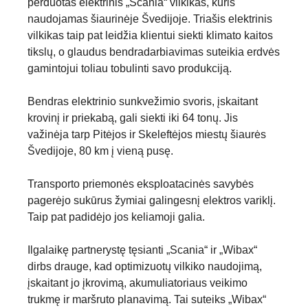
perduotas elektrinis „Scania“ vilkikas, kuris
naudojamas šiaurinėje Švedijoje. Triašis elektrinis
vilkikas taip pat leidžia klientui siekti klimato kaitos
tikslų, o glaudus bendradarbiavimas suteikia erdvės
gamintojui toliau tobulinti savo produkciją.
Bendras elektrinio sunkvežimio svoris, įskaitant
krovinį ir priekabą, gali siekti iki 64 tonų. Jis
važinėja tarp Pitėjos ir Skeleftėjos miestų šiaurės
Švedijoje, 80 km į vieną pusę.
Transporto priemonės eksploatacinės savybės
pagerėjo sukūrus žymiai galingesnį elektros variklį.
Taip pat padidėjo jos keliamoji galia.
Ilgalaikę partnerystę tęsianti „Scania“ ir „Wibax“
dirbs drauge, kad optimizuotų vilkiko naudojimą,
įskaitant jo įkrovimą, akumuliatoriaus veikimo
trukmę ir maršruto planavimą. Tai suteiks „Wibax“