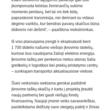
įkomponuota keletas žeminančių sukimo
momento perdavų, bet tai vis tiek būtų
paprastesnė transmisija, nei derinant su vidaus
degimo varikliu, kur bendras pavarų skaičius būna
didesnis nei dešimt“, – paaiškina mokslininkas.
Iš viso planuojama įrengti ir eksploatuoti bent
1 700 didelio našumo viešojo įkrovimo stotelių,
kuriose bus naudojama žalioji elektros energija.
Įkrovimo taškų per penkerius metus atsiras šalia
greitkelių ir logistikos bei prekių pristatymo centrų
– sunkiajam transportui aktualiausiose vietose.
Šiais veiksmais siekiama gerokai padidinti
įkrovimo taškų skaičių ir kartu į projektą įtraukti
naujų partnerių bei gauti viešųjų fondų
finansavimą. Naujoji įmonė veiks savarankiškai,
pasitelkdama didžiulę savo steigėjų patirtį ir žinias