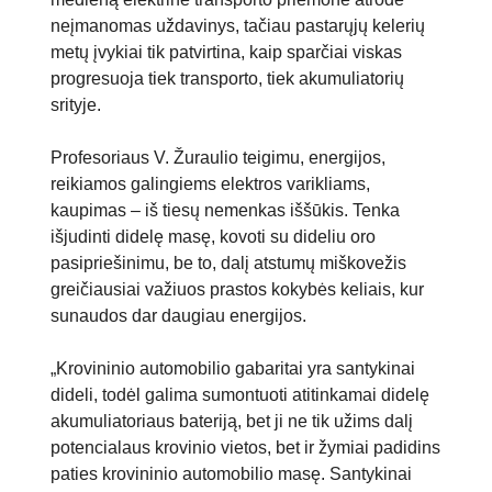
neįmanomas uždavinys, tačiau pastarųjų kelerių
metų įvykiai tik patvirtina, kaip sparčiai viskas
progresuoja tiek transporto, tiek akumuliatorių
srityje.
Profesoriaus V. Žuraulio teigimu, energijos,
reikiamos galingiems elektros varikliams,
kaupimas – iš tiesų nemenkas iššūkis. Tenka
išjudinti didelę masę, kovoti su dideliu oro
pasipriešinimu, be to, dalį atstumų miškovežis
greičiausiai važiuos prastos kokybės keliais, kur
sunaudos dar daugiau energijos.
„Krovininio automobilio gabaritai yra santykinai
dideli, todėl galima sumontuoti atitinkamai didelę
akumuliatoriaus bateriją, bet ji ne tik užims dalį
potencialaus krovinio vietos, bet ir žymiai padidins
paties krovininio automobilio masę. Santykinai