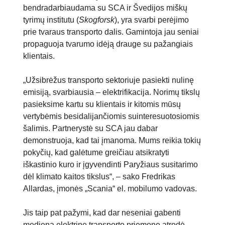
bendradarbiaudama su SCA ir Švedijos miškų
tyrimų institutu (
Skogforsk
), yra svarbi perėjimo
prie tvaraus transporto dalis. Gamintoja jau seniai
propaguoja tvarumo idėją drauge su pažangiais
klientais.
„Užsibrėžus transporto sektoriuje pasiekti nulinę
emisiją, svarbiausia – elektrifikacija. Norimų tikslų
pasieksime kartu su klientais ir kitomis mūsų
vertybėmis besidalijančiomis suinteresuotosiomis
šalimis. Partnerystė su SCA jau dabar
demonstruoja, kad tai įmanoma. Mums reikia tokių
pokyčių, kad galėtume greičiau atsikratyti
iškastinio kuro ir įgyvendinti Paryžiaus susitarimo
dėl klimato kaitos tikslus“, – sako Fredrikas
Allardas, įmonės „Scania“ el. mobilumo vadovas.
Jis taip pat pažymi, kad dar neseniai gabenti
medieną elektrine transporto priemone atrodė