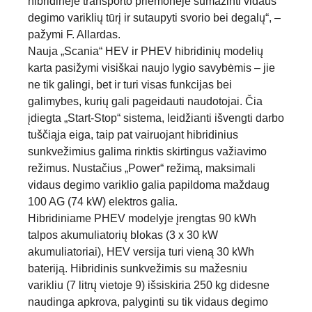
hibridinėje transporto priemonėje sumažinti vidaus
degimo variklių tūrį ir sutaupyti svorio bei degalų“, –
pažymi F. Allardas.
Nauja „Scania“ HEV ir PHEV hibridinių modelių
karta pasižymi visiškai naujo lygio savybėmis – jie
ne tik galingi, bet ir turi visas funkcijas bei
galimybes, kurių gali pageidauti naudotojai. Čia
įdiegta „Start-Stop“ sistema, leidžianti išvengti darbo
tuščiąja eiga, taip pat vairuojant hibridinius
sunkvežimius galima rinktis skirtingus važiavimo
režimus. Nustačius „Power“ režimą, maksimali
vidaus degimo variklio galia papildoma maždaug
100 AG (74 kW) elektros galia.
Hibridiniame PHEV modelyje įrengtas 90 kWh
talpos akumuliatorių blokas (3 x 30 kW
akumuliatoriai), HEV versija turi vieną 30 kWh
bateriją. Hibridinis sunkvežimis su mažesniu
varikliu (7 litrų vietoje 9) išsiskiria 250 kg didesne
naudinga apkrova, palyginti su tik vidaus degimo