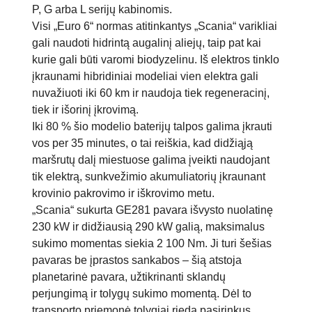
P, G arba L serijų kabinomis.
Visi „Euro 6“ normas atitinkantys „Scania“ varikliai
gali naudoti hidrintą augalinį aliejų, taip pat kai
kurie gali būti varomi biodyzelinu. Iš elektros tinklo
įkraunami hibridiniai modeliai vien elektra gali
nuvažiuoti iki 60 km ir naudoja tiek regeneracinį,
tiek ir išorinį įkrovimą.
Iki 80 % šio modelio baterijų talpos galima įkrauti
vos per 35 minutes, o tai reiškia, kad didžiąją
maršrutų dalį miestuose galima įveikti naudojant
tik elektrą, sunkvežimio akumuliatorių įkraunant
krovinio pakrovimo ir iškrovimo metu.
„Scania“ sukurta GE281 pavara išvysto nuolatinę
230 kW ir didžiausią 290 kW galią, maksimalus
sukimo momentas siekia 2 100 Nm. Ji turi šešias
pavaras be įprastos sankabos – šią atstoja
planetarinė pavara, užtikrinanti sklandų
perjungimą ir tolygų sukimo momentą. Dėl to
transporto priemonė tolygiai rieda pasirinkus