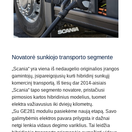
Novatorė sunkiojo transporto segmente
„Scania“ yra viena iš nedaugelio originalios įrangos
gamintojų, įsipareigojusių kurti hibridinį sunkųjį
komercinį transportą. Iš tiesų dar 2014-aisiais
„Scania“ tapo segmento novatore, pristačiusi
pirmosios kartos hibridinius modelius, tuomet
elektra važiavusius iki dviejų kilometrų.
„Su GE281 moduliu pasiekėme naują etapą. Savo
galimybėmis elektros pavara prilygsta ir dažnai
netgi lenkia vidaus degimo variklius. Tai leidžia