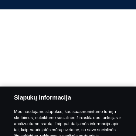
Slapukų informacija
Mes naudojame slapukus, kad suasmenintume turinį ir
skelbimus, suteiktume socialinės žiniasklaidos funkcijas ir
analizuotume srautą. Taip pat dalijamės informacija apie
tai, kaip naudojatės mūsų svetaine, su savo socialinės
žiniasklaidos, reklamos ir analizės partneriais.