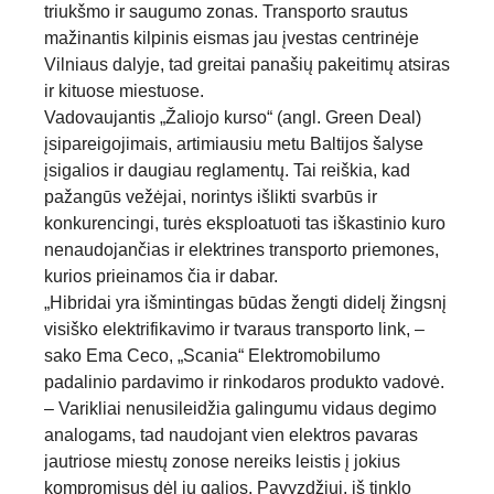
triukšmo ir saugumo zonas. Transporto srautus
mažinantis kilpinis eismas jau įvestas centrinėje
Vilniaus dalyje, tad greitai panašių pakeitimų atsiras
ir kituose miestuose.
Vadovaujantis „Žaliojo kurso“ (angl. Green Deal)
įsipareigojimais, artimiausiu metu Baltijos šalyse
įsigalios ir daugiau reglamentų. Tai reiškia, kad
pažangūs vežėjai, norintys išlikti svarbūs ir
konkurencingi, turės eksploatuoti tas iškastinio kuro
nenaudojančias ir elektrines transporto priemones,
kurios prieinamos čia ir dabar.
„Hibridai yra išmintingas būdas žengti didelį žingsnį
visiško elektrifikavimo ir tvaraus transporto link, –
sako Ema Ceco, „Scania“ Elektromobilumo
padalinio pardavimo ir rinkodaros produkto vadovė.
– Varikliai nenusileidžia galingumu vidaus degimo
analogams, tad naudojant vien elektros pavaras
jautriose miestų zonose nereiks leistis į jokius
kompromisus dėl jų galios. Pavyzdžiui, iš tinklo