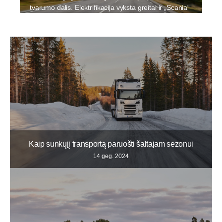
tvarumo dalis. Elektrifikacija vyksta greitai ir „Scania“
taiko įvairiapusį požiūrį į elektrifikuotą transportą,
įskaitant įvairių rūšių hibridinių biodegalais varomų ir
visiškai elektrinių transporto priemonių tyrimus. Mes
pažadėjome kiekvienais metais pristatyti naują
elektrinę transporto priemonę.
Kaip sunkųjį transportą paruošti šaltajam sezonui
14 geg. 2024