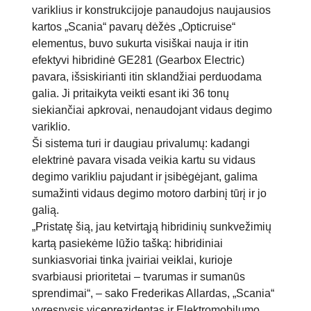
variklius ir konstrukcijoje panaudojus naujausios
kartos „Scania“ pavarų dėžės „Opticruise“
elementus, buvo sukurta visiškai nauja ir itin
efektyvi hibridinė GE281 (Gearbox Electric)
pavara, išsiskirianti itin sklandžiai perduodama
galia. Ji pritaikyta veikti esant iki 36 tonų
siekiančiai apkrovai, nenaudojant vidaus degimo
variklio.
Ši sistema turi ir daugiau privalumų: kadangi
elektrinė pavara visada veikia kartu su vidaus
degimo varikliu pajudant ir įsibėgėjant, galima
sumažinti vidaus degimo motoro darbinį tūrį ir jo
galią.
„Pristatę šią, jau ketvirtąją hibridinių sunkvežimių
kartą pasiekėme lūžio tašką: hibridiniai
sunkiasvoriai tinka įvairiai veiklai, kurioje
svarbiausi prioritetai – tvarumas ir sumanūs
sprendimai“, – sako Frederikas Allardas, „Scania“
vyresnysis viceprezidentas ir Elektromobilumo