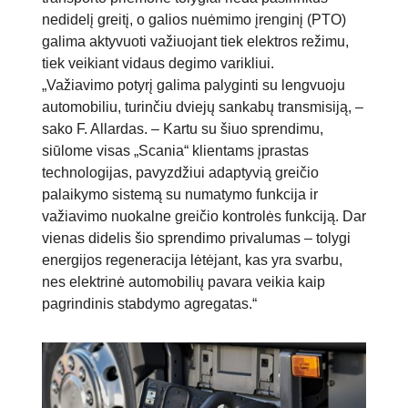
nedidelį greitį, o
galios nuėmimo įrenginį (PTO)
galima aktyvuoti važiuojant tiek elektros režimu,
tiek veikiant vidaus degimo varikliui.
„Važiavimo potyrį galima palyginti su lengvuoju
automobiliu, turinčiu dviejų sankabų transmisiją, –
sako F. Allardas. – Kartu su šiuo sprendimu,
siūlome visas „Scania“ klientams įprastas
technologijas, pavyzdžiui adaptyvią greičio
palaikymo sistemą su numatymo funkcija ir
važiavimo nuokalne greičio kontrolės funkciją. Dar
vienas didelis šio sprendimo privalumas – tolygi
energijos regeneracija lėtėjant, kas yra svarbu,
nes elektrinė automobilių pavara veikia kaip
pagrindinis stabdymo agregatas.“