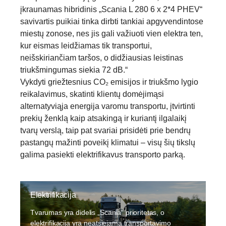
įkraunamas hibridinis „Scania L 280 6 x 2*4 PHEV“
savivartis puikiai tinka dirbti tankiai apgyvendintose
miestų zonose, nes jis gali važiuoti vien elektra ten,
kur eismas leidžiamas tik transportui,
neišskiriančiam taršos, o didžiausias leistinas
triukšmingumas siekia 72 dB.“
Vykdyti griežtesnius CO₂ emisijos ir triukšmo lygio
reikalavimus, skatinti klientų domėjimąsi
alternatyviąja energija varomu transportu, įtvirtinti
prekių ženklą kaip atsakingą ir kuriantį ilgalaikį
tvarų verslą, taip pat svariai prisidėti prie bendrų
pastangų mažinti poveikį klimatui – visų šių tikslų
galima pasiekti elektrifikavus transporto parką.
Elektrifikacija
Tvarumas yra didelis „Scania“ prioritetas, o
elektrifikacija yra neatsiejama transportavimo