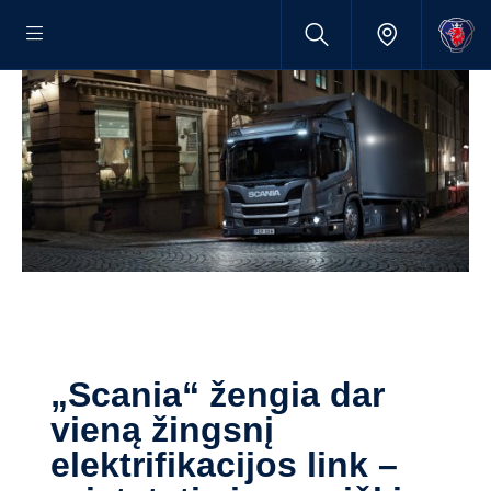
„Scania“ žengia dar
vieną žingsnį
elektrifikacijos link –