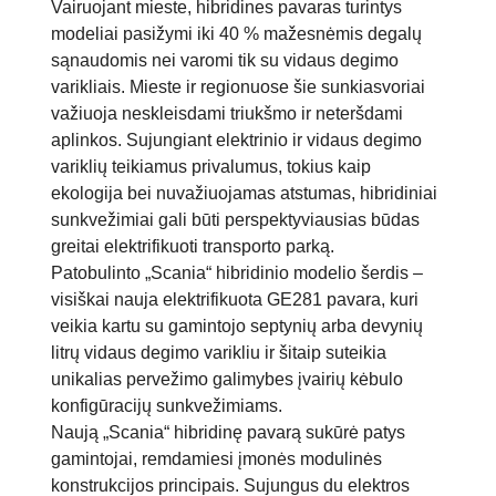
Vairuojant mieste, hibridines pavaras turintys
modeliai pasižymi iki 40 % mažesnėmis degalų
sąnaudomis nei varomi tik su vidaus degimo
varikliais. Mieste ir regionuose šie sunkiasvoriai
važiuoja neskleisdami triukšmo ir neteršdami
aplinkos. Sujungiant elektrinio ir vidaus degimo
variklių teikiamus privalumus, tokius kaip
ekologija bei nuvažiuojamas atstumas, hibridiniai
sunkvežimiai gali būti perspektyviausias būdas
greitai elektrifikuoti transporto parką.
Patobulinto „Scania“ hibridinio modelio šerdis –
visiškai nauja elektrifikuota GE281 pavara, kuri
veikia kartu su gamintojo septynių arba devynių
litrų vidaus degimo varikliu ir šitaip suteikia
unikalias pervežimo galimybes įvairių kėbulo
konfigūracijų sunkvežimiams.
Naują „Scania“ hibridinę pavarą sukūrė patys
gamintojai, remdamiesi įmonės modulinės
konstrukcijos principais. Sujungus du elektros