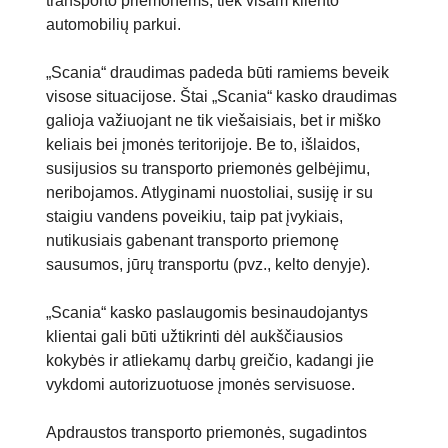
transporto priemonėms, tiek visam kliento
automobilių parkui.
„Scania“ draudimas padeda būti ramiems beveik
visose situacijose. Štai „Scania“ kasko draudimas
galioja važiuojant ne tik viešaisiais, bet ir miško
keliais bei įmonės teritorijoje. Be to, išlaidos,
susijusios su transporto priemonės gelbėjimu,
neribojamos. Atlyginami nuostoliai, susiję ir su
staigiu vandens poveikiu, taip pat įvykiais,
nutikusiais gabenant transporto priemonę
sausumos, jūrų transportu (pvz., kelto denyje).
„Scania“ kasko paslaugomis besinaudojantys
klientai gali būti užtikrinti dėl aukščiausios
kokybės ir atliekamų darbų greičio, kadangi jie
vykdomi autorizuotuose įmonės servisuose.
Apdraustos transporto priemonės, sugadintos