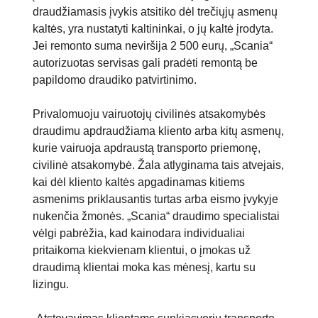
draudžiamasis įvykis atsitiko dėl trečiųjų asmenų
kaltės, yra nustatyti kaltininkai, o jų kaltė įrodyta.
Jei remonto suma neviršija 2 500 eurų, „Scania“
autorizuotas servisas gali pradėti remontą be
papildomo draudiko patvirtinimo.
Privalomuoju vairuotojų civilinės atsakomybės
draudimu apdraudžiama kliento arba kitų asmenų,
kurie vairuoja apdraustą transporto priemonę,
civilinė atsakomybė. Žala atlyginama tais atvejais,
kai dėl kliento kaltės apgadinamas kitiems
asmenims priklausantis turtas arba eismo įvykyje
nukenčia žmonės. „Scania“ draudimo specialistai
vėlgi pabrėžia, kad kainodara individualiai
pritaikoma kiekvienam klientui, o įmokas už
draudimą klientai moka kas mėnesį, kartu su
lizingu.