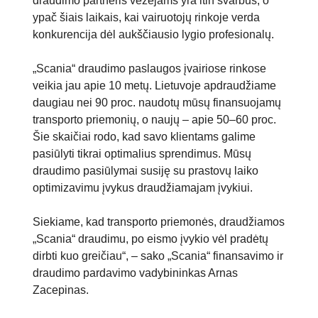
draudimo partneris vežėjams yra itin svarbus, o
ypač šiais laikais, kai vairuotojų rinkoje verda
konkurencija dėl aukščiausio lygio profesionalų.
„Scania“ draudimo paslaugos įvairiose rinkose
veikia jau apie 10 metų. Lietuvoje apdraudžiame
daugiau nei 90 proc. naudotų mūsų finansuojamų
transporto priemonių, o naujų – apie 50–60 proc.
Šie skaičiai rodo, kad savo klientams galime
pasiūlyti tikrai optimalius sprendimus. Mūsų
draudimo pasiūlymai susiję su prastovų laiko
optimizavimu įvykus draudžiamajam įvykiui.
Siekiame, kad transporto priemonės, draudžiamos
„Scania“ draudimu, po eismo įvykio vėl pradėtų
dirbti kuo greičiau“, – sako „Scania“ finansavimo ir
draudimo pardavimo vadybininkas Arnas
Zacepinas.