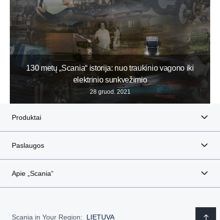
130 metų „Scania“ istorija: nuo traukinio vagono iki
elektrinio sunkvežimio
28 gruod. 2021
Produktai
Paslaugos
Apie „Scania“
Scania in Your Region:
LIETUVA