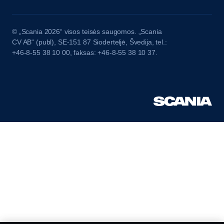
© „Scania 2026“ visos teisės saugomos. „Scania
CV AB“ (publ), SE-151 87 Sioderteljė, Švedija, tel.:
+46-8-55 38 10 00, faksas: +46-8-55 38 10 37.