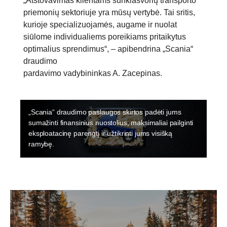
„Atstovavimas klientams sunkiasvorių transporto
priemonių sektoriuje yra mūsų vertybė. Tai sritis,
kurioje specializuojamės, augame ir nuolat
siūlome individualiems poreikiams pritaikytus
optimalius sprendimus“, – apibendrina „Scania“
draudimo
pardavimo vadybininkas A. Zacepinas.
Draudimas
„Scania“ draudimo paslaugos skirtos padėti jums
sumažinti finansinius nuostolius, maksimaliai pailginti
eksploatacinę parengtį ir užtikrinti jums visišką
ramybę.