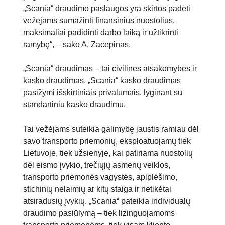
„Scania“ draudimo paslaugos yra skirtos padėti
vežėjams sumažinti finansinius nuostolius,
maksimaliai padidinti darbo laiką ir užtikrinti
ramybę“, – sako A. Zacepinas.
„Scania“ draudimas – tai civilinės atsakomybės ir
kasko draudimas. „Scania“ kasko draudimas
pasižymi išskirtiniais privalumais, lyginant su
standartiniu kasko draudimu.
Tai vežėjams suteikia galimybę jaustis ramiau dėl
savo transporto priemonių, eksploatuojamų tiek
Lietuvoje, tiek užsienyje, kai patiriama nuostolių
dėl eismo įvykio, trečiųjų asmenų veiklos,
transporto priemonės vagystės, apiplėšimo,
stichinių nelaimių ar kitų staiga ir netikėtai
atsiradusių įvykių. „Scania“ pateikia individualų
draudimo pasiūlymą – tiek lizinguojamoms