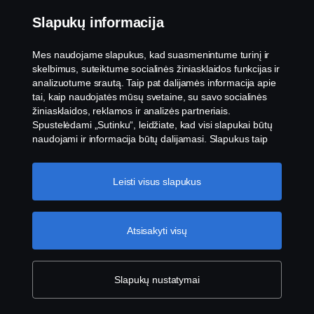
Slapukų informacija
Mes naudojame slapukus, kad suasmenintume turinį ir
skelbimus, suteiktume socialinės žiniasklaidos funkcijas ir
analizuotume srautą. Taip pat dalijamės informacija apie
tai, kaip naudojatės mūsų svetaine, su savo socialinės
žiniasklaidos, reklamos ir analizės partneriais.
Spustelėdami „Sutinku“, leidžiate, kad visi slapukai būtų
naudojami ir informacija būtų dalijamasi. Slapukus taip
pat galite tvarkyti spustelėję „Slapukų nustatymai“ ir
pasirinkę norimas priimti kategorijas. Norėdami sužinoti
daugiau, kaip naudojame slapukus, apsilankykite mūsų
Leisti visus slapukus
slapukų skiltyje, kurią rasite spustelėję nuorodą po šiuo
tekstu.
Slapukų politikos nuoroda
Atsisakyti visų
Slapukų nustatymai