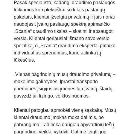
Pasak specialisto, kadangi draudimo paslaugos
teikiamos kompleksiškai su kitais paslaugų
paketais, klientai įžvelgia privalumų ir jais noriai
naudojasi. Įvairų paslaugų spektrą apimančio
„Scania“ draudimo tikslas – skatinti ir apsaugoti
verslą. Klientai geriausiai išmano savo verslo
specifiką, o „Scania“ draudimo ekspertai pritaiko
individualius sprendimus, kurie atitinka jų
lūkesčius.
„Vienas pagrindinių mūsų draudimo privalumų –
mokėjimo galimybės. Įprastai transporto
priemones įsigijusios įmonės turi įvairių išlaidų,
pavyzdžiui, lizingo, veiklos nuomos.
Klientui patogiau apmokėti vieną sąskaitą. Mūsų
klientai draudimo įmokas moka dalimis, be
pabrangimo. Tad lieka daugiau apyvartinių lėšų
pagrindinei veiklai vykdyti. Galime teigti, jog