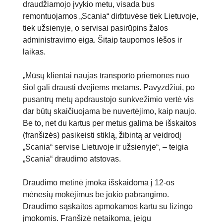
draudžiamojo įvykio metu, visada bus
remontuojamos „Scania“ dirbtuvėse tiek Lietuvoje,
tiek užsienyje, o servisai pasirūpins žalos
administravimo eiga. Šitaip taupomos lėšos ir
laikas.
„Mūsų klientai naujas transporto priemones nuo
šiol gali drausti dvejiems metams. Pavyzdžiui, po
pusantrų metų apdraustojo sunkvežimio vertė vis
dar būtų skaičiuojama be nuvertėjimo, kaip naujo.
Be to, net du kartus per metus galima be išskaitos
(franšizės) pasikeisti stiklą, žibintą ar veidrodį
„Scania“ servise Lietuvoje ir užsienyje“, – teigia
„Scania“ draudimo atstovas.
Draudimo metinė įmoka išskaidoma į 12-os
mėnesių mokėjimus be jokio pabrangimo.
Draudimo sąskaitos apmokamos kartu su lizingo
įmokomis. Franšizė netaikoma, jeigu