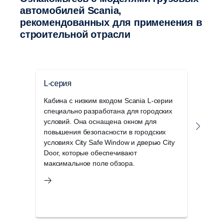
автомобилей Scania,
рекомендованных для применения в
строительной отрасли
L-серия
P-с
Кабина с низким входом Scania L-серии
Унив
специально разработана для городских
идеа
условий. Она оснащена окном для
реги
повышения безопасности в городских
дост
условиях City Safe Window и дверью City
стро
Door, которые обеспечивают
эксп
максимальное поле обзора.