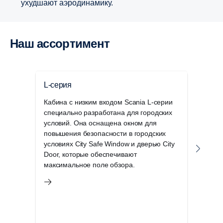
ухудшают аэродинамику.
Наш ассортимент
L-серия
P-с
Кабина с низким входом Scania L-серии
Унив
специально разработана для городских
идеа
условий. Она оснащена окном для
реги
повышения безопасности в городских
дост
условиях City Safe Window и дверью City
стро
Door, которые обеспечивают
эксп
максимальное поле обзора.