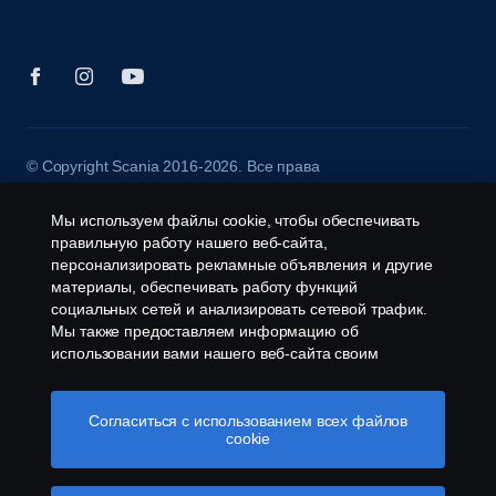
© Copyright Scania 2016-2026. Все права
защищены. ТОО "Scania Central Asia", Казахстан,
Алматинская обл., Илийский р-н, пос. Байсерке,
Мы используем файлы cookie, чтобы обеспечивать
ул. Султана Бейбарыса, 3, тел.: +7 727 312 15
правильную работу нашего веб-сайта,
20, Scania Assistance: +7 775 755 11 55
персонализировать рекламные объявления и другие
материалы, обеспечивать работу функций
социальных сетей и анализировать сетевой трафик.
Мы также предоставляем информацию об
использовании вами нашего веб-сайта своим
партнерам по социальным сетям, рекламе и
аналитическим системам.
Согласиться с использованием всех файлов
cookie