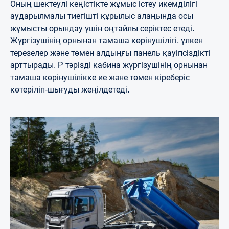
Оның шектеулі кеңістікте жұмыс істеу икемділігі
аударылмалы тиегішті құрылыс алаңында осы
жұмысты орындау үшін оңтайлы серіктес етеді.
Жүргізушінің орнынан тамаша көрінушілігі, үлкен
терезелер және төмен алдыңғы панель қауіпсіздікті
арттырады. P тәрізді кабина жүргізушінің орнынан
тамаша көрінушілікке ие және төмен кіреберіс
көтеріліп-шығуды жеңілдетеді.