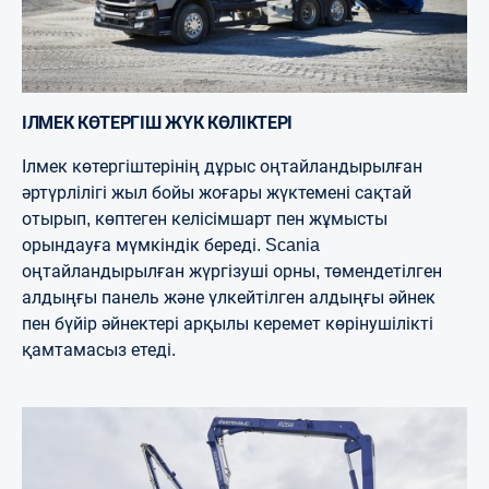
ІЛМЕК КӨТЕРГІШ ЖҮК КӨЛІКТЕРІ
Ілмек көтергіштерінің дұрыс оңтайландырылған
әртүрлілігі жыл бойы жоғары жүктемені сақтай
отырып, көптеген келісімшарт пен жұмысты
орындауға мүмкіндік береді. Scania
оңтайландырылған жүргізуші орны, төмендетілген
алдыңғы панель және үлкейтілген алдыңғы әйнек
пен бүйір әйнектері арқылы керемет көрінушілікті
қамтамасыз етеді.