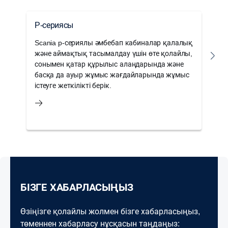
P-сериясы
G
Scania p-сериялы әмбебап кабиналар қалалық
G
және аймақтық тасымалдау үшін өте қолайлы,
с
сонымен қатар құрылыс алаңдарында және
т
басқа да ауыр жұмыс жағдайларында жұмыс
м
істеуге жеткілікті берік.
БІЗГЕ ХАБАРЛАСЫҢЫЗ
Өзіңізге қолайлы жолмен бізге хабарласыңыз,
төменнен хабарласу нұсқасын таңдаңыз: