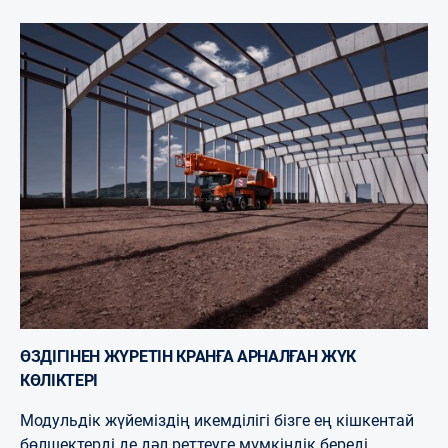
ӨЗДІГІНЕН ЖҮРЕТІН КРАНҒА АРНАЛҒАН ЖҮК
КӨЛІКТЕРІ
Модульдік жүйеміздің икемділігі бізге ең кішкентай
бөлшектерді де дәл реттеуге мүмкіндік береді,