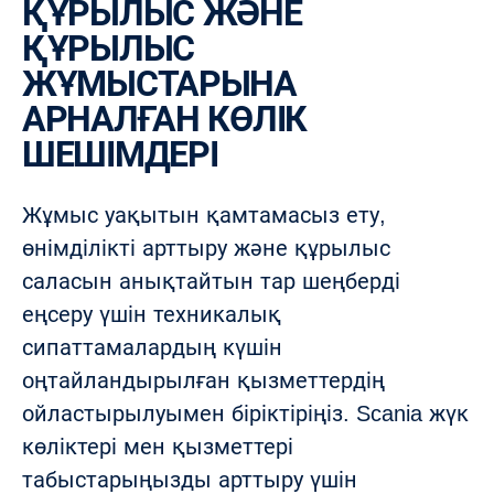
ҚҰРЫЛЫС ЖӘНЕ
ҚҰРЫЛЫС
ЖҰМЫСТАРЫНА
АРНАЛҒАН КӨЛІК
ШЕШІМДЕРІ
Жұмыс уақытын қамтамасыз ету,
өнімділікті арттыру және құрылыс
саласын анықтайтын тар шеңберді
еңсеру үшін техникалық
сипаттамалардың күшін
оңтайландырылған қызметтердің
ойластырылуымен біріктіріңіз. Scania жүк
көліктері мен қызметтері
табыстарыңызды арттыру үшін