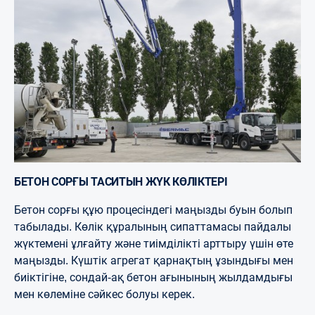
БЕТОН СОРҒЫ ТАСИТЫН ЖҮК КӨЛІКТЕРІ
Бетон сорғы құю процесіндегі маңызды буын болып
табылады. Көлік құралының сипаттамасы пайдалы
жүктемені ұлғайту және тиімділікті арттыру үшін өте
маңызды. Күштік агрегат қарнақтың ұзындығы мен
биіктігіне, сондай-ақ бетон ағынының жылдамдығы
мен көлеміне сәйкес болуы керек.