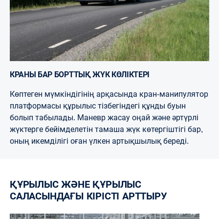
КРАНЫ БАР БОРТТЫҚ ЖҮК КӨЛІКТЕРІ
Көптеген мүмкіндігінің арқасында кран-манипулятор
платформасы құрылыс тізбегіндегі құнды буын
болып табылады. Маневр жасау оңай және әртүрлі
жүктерге бейімделетін тамаша жүк көтергіштігі бар,
оның икемділігі оған үлкен артықшылық береді.
ҚҰРЫЛЫС ЖӘНЕ ҚҰРЫЛЫС
САЛАСЫНДАҒЫ КІРІСТІ АРТТЫРУ