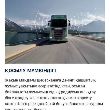
ҚОСЫЛУ МҮМКІНДІГІ
Жақын маңдағы шеберханаға дейінгі қашықтық
жұмыс уақытына әсер ететіндіктен, осыған
байланысты жұмысыңыздың радиусын анықтау
бізге жөндеу және техникалық қызмет көрсету
қажеттіліктеріне қалай сай болуға болатыны туралы
құнды ақпарат береді.