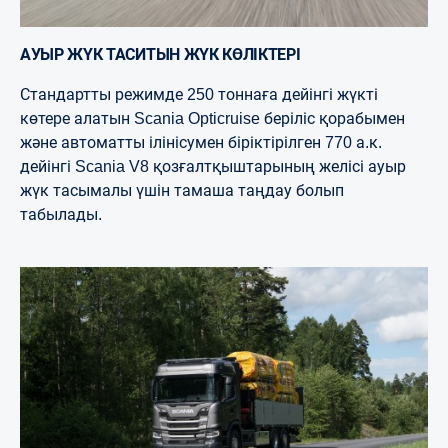
АУЫР ЖҮК ТАСИТЫН ЖҮК КӨЛІКТЕРІ
Стандартты режимде 250 тоннаға дейінгі жүкті
көтере алатын Scania Opticruise беріліс қорабымен
және автоматты ілінісумен біріктірілген 770 а.к.
дейінгі Scania V8 қозғалтқыштарының желісі ауыр
жүк тасымалы үшін тамаша таңдау болып
табылады.