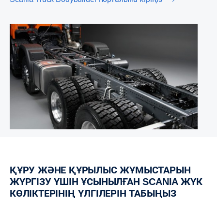
ҚҰРУ ЖӘНЕ ҚҰРЫЛЫС ЖҰМЫСТАРЫН
ЖҮРГІЗУ ҮШІН ҰСЫНЫЛҒАН SCANIA ЖҮК
КӨЛІКТЕРІНІҢ ҮЛГІЛЕРІН ТАБЫҢЫЗ