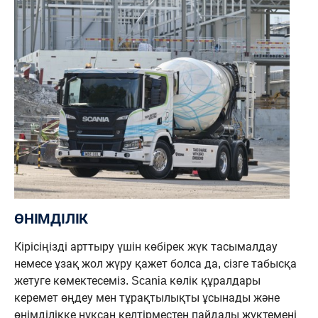
ӨНІМДІЛІК
Кірісіңізді арттыру үшін көбірек жүк тасымалдау
немесе ұзақ жол жүру қажет болса да, сізге табысқа
жетуге көмектесеміз. Scania көлік құралдары
керемет өңдеу мен тұрақтылықты ұсынады және
өнімділікке нұқсан келтірместен пайдалы жүктемені