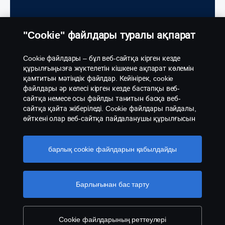
Электрондық хат жіберу
"Cookie" файлдары туралы ақпарат
Cookie файлдары – бұл веб-сайтқа кірген кезде
Қоңырауға өтініш беру үшін үлгіні толтыру
құрылғыңызға жүктелетін кішкене ақпарат көлемін
қамтитын мәтіндік файлдар. Кейінірек, cookie
файлдары әр келесі кірген кезде бастапқы веб-
сайтқа немесе осы файлды танитын басқа веб-
сайтқа қайта жіберіледі. Cookie файлдары пайдалы,
өйткені олар веб-сайтқа пайдаланушы құрылғысын
ЖҮК КӨЛІГІН ОҢТАЙЛЫ
тануға мүмкіндік береді. Бір типтегі cookie файлдары
СЫЙЫМДЫЛЫҚҚА БЕЙІМДЕҢІЗ
компьютеріңізде мәңгілікке сақталады. Оларды кейін
веб-сайтты сіздің қалауларыңыз бен
барлық cookie файлдарын қабылдайды
қызығушылықтарыңызға сәйкес баптау үшін
Жүк көлігіңізді оңтайлы өнімділік пен
қолдануға болады. Басқа танымал cookie файлдары
тиімділікке бейімдеу үшін ыңғайлы
– "сеанс cookie файлдары". Веб-сайтқа кіргенде,
Барлығынан бас тарту
конфигурация құралымызды
сеанс cookie файлдары сіздің компьютерыңыз бен
пайдаланыңыз. Тамаша жүк көлігіңізді
сервер арасында ақпарат жинау үшін жіберіледі.
Сеанс cookie файлдары интернет-шолғышты
құрастырыңыз! Ол Scania көлігі болсын.
жапқаннан кейін сақталмайды. Сонымен қатар,
Cookie файлдарының реттеулері