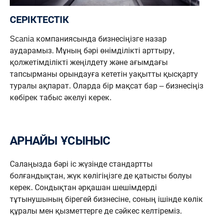
СЕРІКТЕСТІК
Scania компаниясында бизнесіңізге назар
аударамыз. Мұның бәрі өнімділікті арттыру,
қолжетімділікті жеңілдету және ағымдағы
тапсырманы орындауға кететін уақытты қысқарту
туралы ақпарат. Оларда бір мақсат бар – бизнесіңіз
көбірек табыс әкелуі керек.
АРНАЙЫ ҰСЫНЫС
Салаңызда бәрі іс жүзінде стандартты
болғандықтан, жүк көлігіңізге де қатысты болуы
керек. Сондықтан әрқашан шешімдерді
тұтынушының бірегей бизнесіне, соның ішінде көлік
құралы мен қызметтерге де сәйкес келтіреміз.