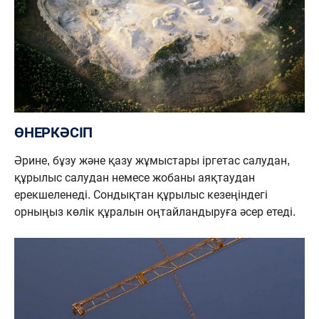
ӨНЕРКӘСІП
Әрине, бұзу және қазу жұмыстары іргетас салудан,
құрылыс салудан немесе жобаны аяқтаудан
ерекшеленеді. Сондықтан құрылыс кезеңіндегі
орныңыз көлік құралын оңтайландыруға әсер етеді.