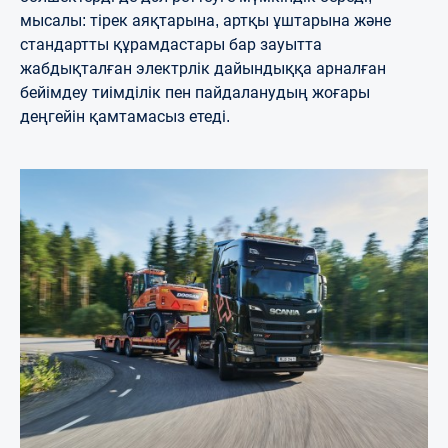
мысалы: тірек аяқтарына, артқы ұштарына және
стандартты құрамдастары бар зауытта
жабдықталған электрлік дайындыққа арналған
бейімдеу тиімділік пен пайдаланудың жоғары
деңгейін қамтамасыз етеді.