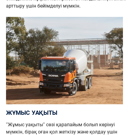
арттыру үшін бейімделуі мүмкін.
ЖҰМЫС УАҚЫТЫ
"Жұмыс уақыты" сөзі қарапайым болып көрінуі
мүмкін, бірақ оған қол жеткізу және қолдау үшін