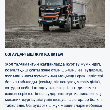
ӨЗІ АУДАРҒЫШ ЖҮК КӨЛІКТЕРІ
Жол талғамайтын жағдайларда жүргізу мүмкіндігі,
қозғалтқыш қуаты және отын шығыны өзі аударғыш
жүк машинасы жұмысының маңызды ерекшеліктері
болып табылады. (сенімділік пен ұзақ мерзімділік),
сатудан кейінгі қолдау және жергілікті дилермен
жақсы серіктестік өзі аударғыш жүк машинасының
механик-жүргізушісі үшін шешуші факторлар болып
табылады. Өзі аударғыш жүк машиналары көбінесе