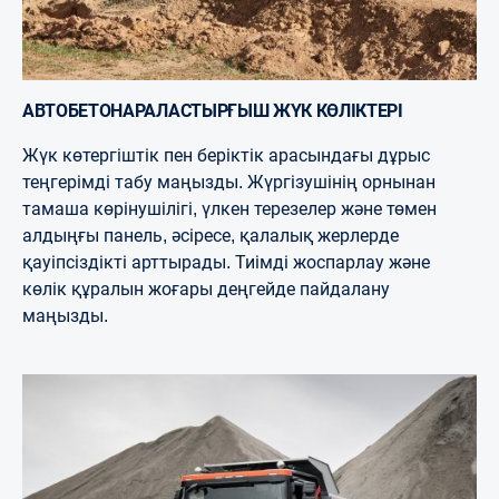
АВТОБЕТОНАРАЛАСТЫРҒЫШ ЖҮК КӨЛІКТЕРІ
Жүк көтергіштік пен беріктік арасындағы дұрыс
теңгерімді табу маңызды. Жүргізушінің орнынан
тамаша көрінушілігі, үлкен терезелер және төмен
алдыңғы панель, әсіресе, қалалық жерлерде
қауіпсіздікті арттырады. Тиімді жоспарлау және
көлік құралын жоғары деңгейде пайдалану
маңызды.