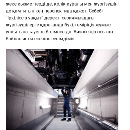
жеке қызметтерді де, көлік құралы мен жүргізушіні
де қамтитын кең перспектива қажет. Себебі
"Іркіліссіз уақыт" деректі сериямыздағы
жүргізушілерге қарағанда бүкіл өміріңіз жұмыс
уақытына тәуелді болмаса да, бизнесіңіз осыған
байланысты екеніне сенімдіміз.