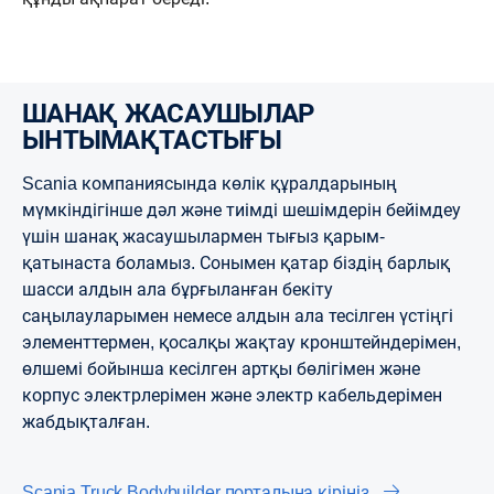
ШАНАҚ ЖАСАУШЫЛАР
ЫНТЫМАҚТАСТЫҒЫ
Scania компаниясында көлік құралдарының
мүмкіндігінше дәл және тиімді шешімдерін бейімдеу
үшін шанақ жасаушылармен тығыз қарым-
қатынаста боламыз. Сонымен қатар біздің барлық
шасси алдын ала бұрғыланған бекіту
саңылауларымен немесе алдын ала тесілген үстіңгі
элементтермен, қосалқы жақтау кронштейндерімен,
өлшемі бойынша кесілген артқы бөлігімен және
корпус электрлерімен және электр кабельдерімен
жабдықталған.
Scania Truck Bodybuilder порталына кіріңіз