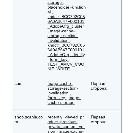
storage
,
placeholderFunction
al
,
kndctr_BCC792C05
6A0AB647F000101
_AdobeOrg_cluster
,
mage-cache-
storage-section-
invalidation
,
kndctr_BCC792C05
6A0AB647F000101
_AdobeOrg_identity
,
form_key
,
TEST_AMCV_COO
KIE_WRITE
com
mage-cache-
Первая
storage-section-
сторона
invalidation
,
form_key
,
mage-
cache-storage
shop.scania.co
recently_viewed_pr
Первая
m
oduct_previous
,
сторона
private_content_ver
sion
,
mage-cache-