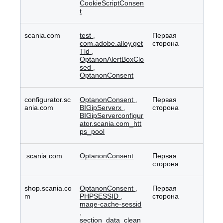
CookieScriptConsen
t
scania.com
test
,
Первая
com.adobe.alloy.get
сторона
Tld
,
OptanonAlertBoxClo
sed
,
OptanonConsent
configurator.sc
OptanonConsent
,
Первая
ania.com
BIGipServerx
,
сторона
BIGipServerconfigur
ator.scania.com_htt
ps_pool
.scania.com
OptanonConsent
Первая
сторона
shop.scania.co
OptanonConsent
,
Первая
m
PHPSESSID
,
сторона
mage-cache-sessid
,
section_data_clean