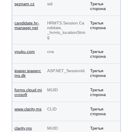
seznam.cz
sid
Третья
сторона
candidate.hr-
HRMTS.Session.Ca
Третья
manager.net
ndidate,
сторона
_hrmts_locationStrin
g
youku.com
cna
Третья
сторона
ipaper.ipaperc
ASP.NET_SessionId
Третья
ms.dk
сторона
forms.cloud.mi
MUID
Третья
crosoft
сторона
www.clarity.ms
CLID
Третья
сторона
clarity.ms
MUID
Третья