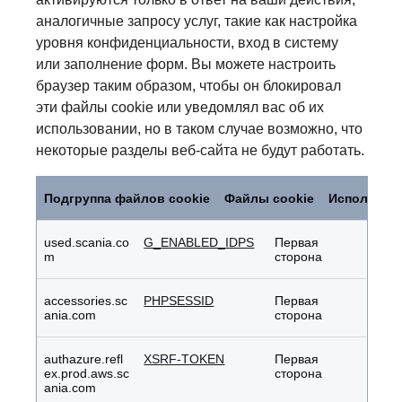
аналогичные запросу услуг, такие как настройка
уровня конфиденциальности, вход в систему
или заполнение форм. Вы можете настроить
браузер таким образом, чтобы он блокировал
эти файлы cookie или уведомлял вас об их
использовании, но в таком случае возможно, что
некоторые разделы веб-сайта не будут работать.
Строго
необходимые
Подгруппа файлов cookie
Файлы cookie
Используе
файлы
cookie
used.scania.co
G_ENABLED_IDPS
Первая
m
сторона
accessories.sc
PHPSESSID
Первая
ania.com
сторона
authazure.refl
XSRF-TOKEN
Первая
ex.prod.aws.sc
сторона
ania.com