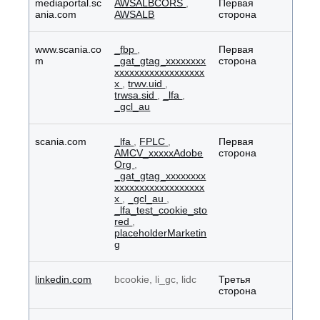
mediaportal.sc
AWSALBCORS
,
Первая
ania.com
AWSALB
сторона
www.scania.co
_fbp
,
Первая
m
_gat_gtag_xxxxxxxx
сторона
xxxxxxxxxxxxxxxxxx
x
,
trwv.uid
,
trwsa.sid
,
_lfa
,
_gcl_au
scania.com
_lfa
,
FPLC
,
Первая
AMCV_xxxxxAdobe
сторона
Org
,
_gat_gtag_xxxxxxxx
xxxxxxxxxxxxxxxxxx
x
,
_gcl_au
,
_lfa_test_cookie_sto
red
,
placeholderMarketin
g
linkedin.com
bcookie, li_gc, lidc
Третья
сторона