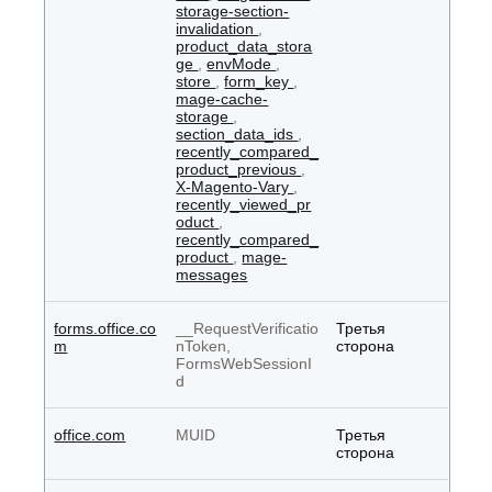
storage-section-
invalidation
,
product_data_stora
ge
,
envMode
,
store
,
form_key
,
mage-cache-
storage
,
section_data_ids
,
recently_compared_
product_previous
,
X-Magento-Vary
,
recently_viewed_pr
oduct
,
recently_compared_
product
,
mage-
messages
forms.office.co
__RequestVerificatio
Третья
m
nToken,
сторона
FormsWebSessionI
d
office.com
MUID
Третья
сторона