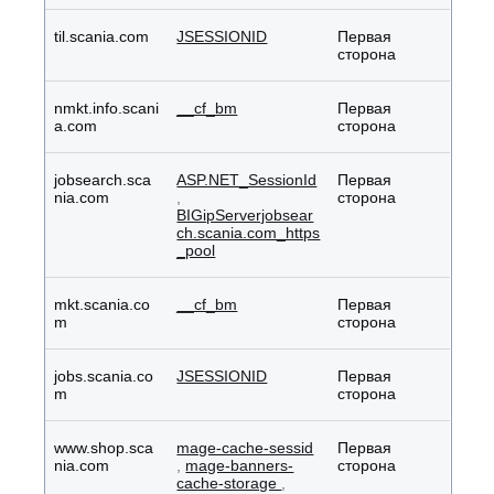
til.scania.com
JSESSIONID
Первая
сторона
nmkt.info.scani
__cf_bm
Первая
a.com
сторона
jobsearch.sca
ASP.NET_SessionId
Первая
nia.com
,
сторона
BIGipServerjobsear
ch.scania.com_https
_pool
mkt.scania.co
__cf_bm
Первая
m
сторона
jobs.scania.co
JSESSIONID
Первая
m
сторона
www.shop.sca
mage-cache-sessid
Первая
nia.com
,
mage-banners-
сторона
cache-storage
,