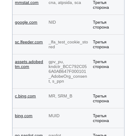
mmstat.com
cna, atpsida, sca
Третья
сторона
google.com
NID
Третья
сторона
sc.lfeeder.com
_lfa_test_cookie_sto
Третья
red
сторона
assets.adobed
gpv_pu,
Третья
tm.com
kndctr_BCC792C05
сторона
6A0AB647F000101
_AdobeOrg_consen
t, s_ppn
c.bing.com
MR, SRM_B
Третья
сторона
bing.com
MUID
Третья
сторона
go.pardot.com
pardot,
Третья