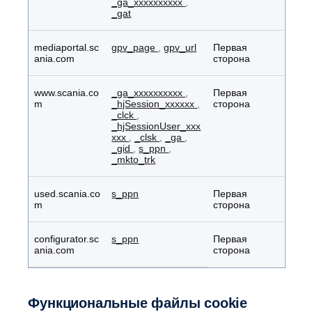
_ga_xxxxxxxxxx
,
_gat
mediaportal.sc
gpv_page
,
gpv_url
Первая
ania.com
сторона
www.scania.co
_ga_xxxxxxxxxx
,
Первая
m
_hjSession_xxxxxx
,
сторона
_clck
,
_hjSessionUser_xxx
xxx
,
_clsk
,
_ga
,
_gid
,
s_ppn
,
_mkto_trk
used.scania.co
s_ppn
Первая
m
сторона
configurator.sc
s_ppn
Первая
ania.com
сторона
Функциональные файлы cookie