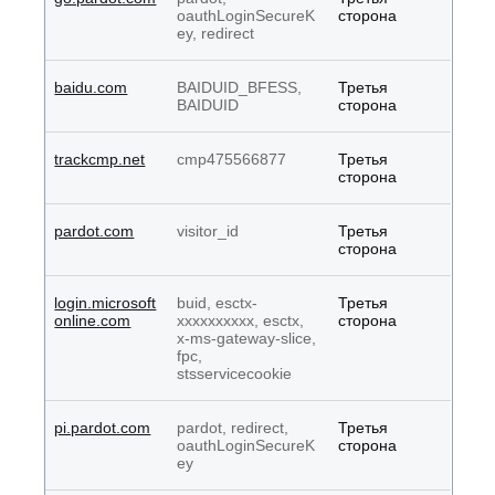
oauthLoginSecureK
сторона
ey, redirect
baidu.com
BAIDUID_BFESS,
Третья
BAIDUID
сторона
trackcmp.net
cmp475566877
Третья
сторона
pardot.com
visitor_id
Третья
сторона
login.microsoft
buid, esctx-
Третья
online.com
xxxxxxxxxx, esctx,
сторона
x-ms-gateway-slice,
fpc,
stsservicecookie
pi.pardot.com
pardot, redirect,
Третья
oauthLoginSecureK
сторона
ey