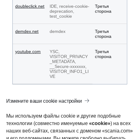
doubleclick.net
IDE, receive-cookie-
Третья
deprecation,
сторона
test_cookie
demdex.net
demdex
Третья
сторона
youtube.com
YSC,
Третья
VISITOR_PRIVACY
сторона
_METADATA,
__Secure-xxxxxxx,
VISITOR_INFO1_LI
VE
Измените ваши cookie настройки
Мы используем файлы cookie и другие подобные
технологии (совместно именуемые
«cookie»
) на всех
наших веб-сайтах, связанных с доменом «scania.com»
и его поддоменами. Вы можете свободно выбирать,