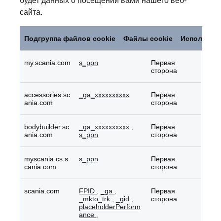
будет данных о посещении вами нашего веб-
сайта.
Эксплуатационные
файлы
Подгруппа файлов cookie
Файлы cookie
Используе
cookie
my.scania.com
s_ppn
Первая
сторона
accessories.sc
_ga_xxxxxxxxxx
Первая
ania.com
сторона
bodybuilder.sc
_ga_xxxxxxxxxx
,
Первая
ania.com
s_ppn
сторона
myscania.cs.s
s_ppn
Первая
cania.com
сторона
scania.com
FPID
,
_ga
,
Первая
_mkto_trk
,
_gid
,
сторона
placeholderPerform
ance
,