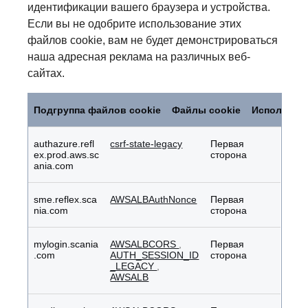
идентификации вашего браузера и устройства.
Если вы не одобрите использование этих
файлов cookie, вам не будет демонстрироваться
наша адресная реклама на различных веб-
сайтах.
Целевые
файлы
Подгруппа файлов cookie
Файлы cookie
Используе
cookie
authazure.refl
csrf-state-legacy
Первая
ex.prod.aws.sc
сторона
ania.com
sme.reflex.sca
AWSALBAuthNonce
Первая
nia.com
сторона
mylogin.scania
AWSALBCORS
,
Первая
.com
AUTH_SESSION_ID
сторона
_LEGACY
,
AWSALB