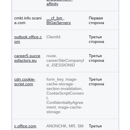
affinity
cmkt.info.scani
__cf_bm
,
Первая
a.com
BIGipServerx
сторона
outlook.office.c
ClientId
Третья
om
сторона
career5.succe
route,
Третья
ssfactors.eu
careerSiteCompanyI
сторона
d, JSESSIONID
cdn.cookie-
form_key, mage-
Третья
script.com
cache-storage-
сторона
section-invalidation,
CookieScriptConsen
t,
ConfidentialityAgree
ment, mage-cache-
storage
c.office.com
ANONCHK, MR, SM
Третья