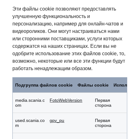
Эти файлы cookie позволяют предоставлять
улучшенную функциональность и
персонализацию, например для онлайн-чатов и
видеороликов. Они могут настраиваться нами
или сторонними поставщиками, услуги которых
содержатся на наших страницах. Если вы не
одобрите использование этих файлов cookie, то,
возможно, некоторые или все эти функции будут
работать ненадлежащим образом.
Функциональные
файлы
Подгруппа файлов cookie
Файлы cookie
Используе
cookie
media.scania.c
FotoWebVersion
Первая
om
сторона
used.scania.co
gpv_pu
Первая
m
сторона