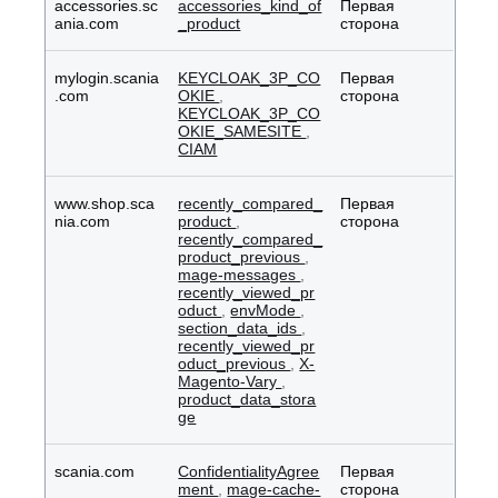
accessories.sc
accessories_kind_of
Первая
ania.com
_product
сторона
mylogin.scania
KEYCLOAK_3P_CO
Первая
.com
OKIE
,
сторона
KEYCLOAK_3P_CO
OKIE_SAMESITE
,
CIAM
www.shop.sca
recently_compared_
Первая
nia.com
product
,
сторона
recently_compared_
product_previous
,
mage-messages
,
recently_viewed_pr
oduct
,
envMode
,
section_data_ids
,
recently_viewed_pr
oduct_previous
,
X-
Magento-Vary
,
product_data_stora
ge
scania.com
ConfidentialityAgree
Первая
ment
,
mage-cache-
сторона