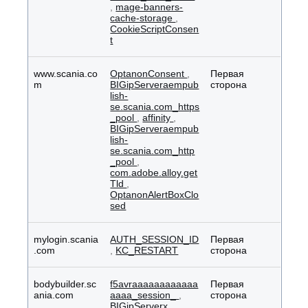
,
mage-banners-
cache-storage
,
CookieScriptConsen
t
www.scania.co
OptanonConsent
,
Первая
m
BIGipServeraempub
сторона
lish-
se.scania.com_https
_pool
,
affinity
,
BIGipServeraempub
lish-
se.scania.com_http
_pool
,
com.adobe.alloy.get
Tld
,
OptanonAlertBoxClo
sed
mylogin.scania
AUTH_SESSION_ID
Первая
.com
,
KC_RESTART
сторона
bodybuilder.sc
f5avraaaaaaaaaaaa
Первая
ania.com
aaaa_session_
,
сторона
BIGipServerx
,