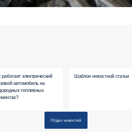
к работает электрический
Шаблон новостной статьи
узовой автомобиль на
дородных топливных
ементах?
Отдел новостей