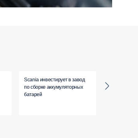
Scania инвестирует в завод
Scania прод
по сборке аккумуляторных
инвестировать
батарей