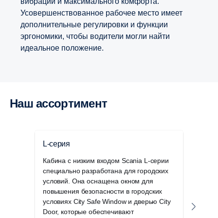
вибрации и максимального комфорта.
Усовершенствованное рабочее место имеет
дополнительные регулировки и функции
эргономики, чтобы водители могли найти
идеальное положение.
Наш ассортимент
L-серия
P-с
Кабина с низким входом Scania L-серии
Унив
специально разработана для городских
идеа
условий. Она оснащена окном для
реги
повышения безопасности в городских
дост
условиях City Safe Window и дверью City
стро
Door, которые обеспечивают
эксп