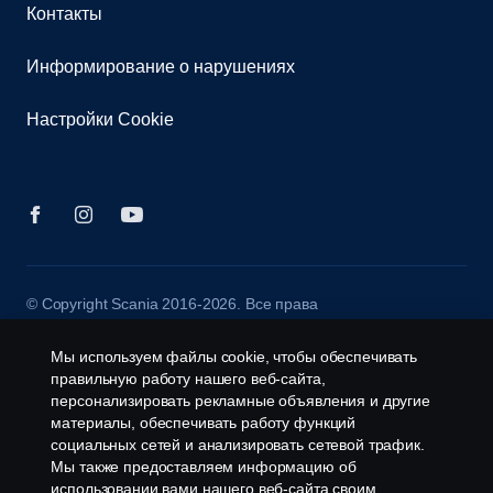
Контакты
Информирование о нарушениях
Настройки Cookie
© Copyright Scania 2016-2026. Все права
защищены. ТОО "Scania Central Asia", Казахстан,
Алматинская обл., Илийский р-н, пос. Байсерке,
Мы используем файлы cookie, чтобы обеспечивать
ул. Султана Бейбарыса, 3, тел.: +7 727 312 15
правильную работу нашего веб-сайта,
20, Scania Assistance: +7 775 755 11 55
персонализировать рекламные объявления и другие
материалы, обеспечивать работу функций
социальных сетей и анализировать сетевой трафик.
Мы также предоставляем информацию об
использовании вами нашего веб-сайта своим