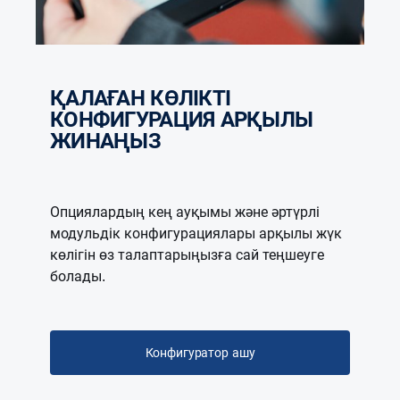
ҚАЛАҒАН КӨЛІКТІ
КОНФИГУРАЦИЯ АРҚЫЛЫ
ЖИНАҢЫЗ
Опциялардың кең ауқымы және әртүрлі
модульдік конфигурациялары арқылы жүк
көлігін өз талаптарыңызға сай теңшеуге
болады.
Конфигуратор ашу