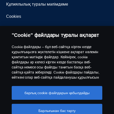
Құпиялылық туралы мәлімдеме
Cookies
Бізбен хабарласыңыз
"Cookie" файлдары туралы ақпарат
Whistleblowing
Cookie файлдары – бұл веб-сайтқа кірген кезде
құрылғыңызға жүктелетін кішкене ақпарат көлемін
Cookie параметрлері
қамтитын мәтіндік файлдар. Кейінірек, cookie
файлдары әр келесі кірген кезде бастапқы веб-
сайтқа немесе осы файлды танитын басқа веб-
сайтқа қайта жіберіледі. Cookie файлдары пайдалы,
өйткені олар веб-сайтқа пайдаланушы құрылғысын
тануға мүмкіндік береді. Бір типтегі cookie файлдары
компьютеріңізде мәңгілікке сақталады. Оларды кейін
веб-сайтты сіздің қалауларыңыз бен
барлық cookie файлдарын қабылдайды
© Copyright Scania 2026. Барлық құқықтар
қызығушылықтарыңызға сәйкес баптау үшін
қорғалған. "Scania Central Asia" ЖШС,
қолдануға болады. Басқа танымал cookie файлдары
Қазақстан, Алматы облысы, Іле ауданы,
– "сеанс cookie файлдары". Веб-сайтқа кіргенде,
Барлығынан бас тарту
Байсерке кенті, Сұлтан Бейбарыс көшесі, 3, тел.:
сеанс cookie файлдары сіздің компьютерыңыз бен