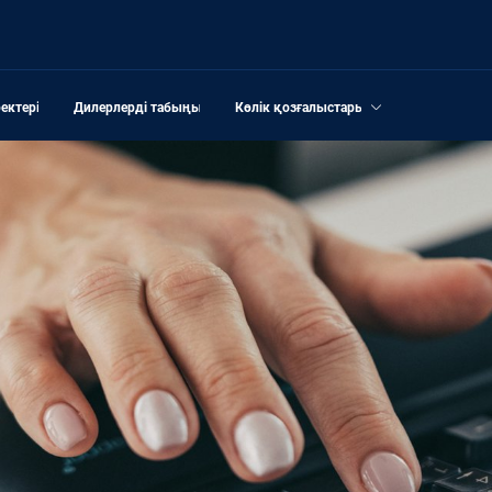
ектері
Дилерлерді табыңыз
Көлік қозғалыстары