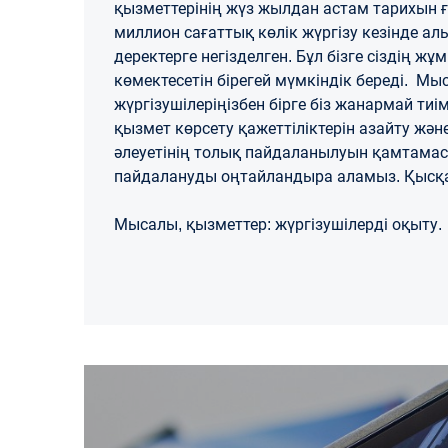
қызметтерінің жүз жылдан астам тарихын ғ
миллион сағаттық көлік жүргізу кезінде ал
деректерге негізделген. Бұл бізге сіздің 
көмектесетін бірегей мүмкіндік береді. Мы
жүргізушілеріңізбен бірге біз жанармай тиі
қызмет көрсету қажеттіліктерін азайту және 
әлеуетінің толық пайдаланылуын қамтамасыз
пайдалануды оңтайландыра аламыз. Қысқа м
Мысалы, қызметтер: жүргізушілерді оқыту.