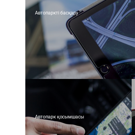
Автопаркті басқару
Автопарк қосымшасы