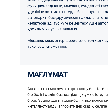
жоғары деңгейлі шолу жасайтын негізгі кө
функционалдылық, мысалы, күнделікті тахо
үдерісіне автоматты түрде біріктіруге кепіл
автопаркті басқару жүйесін пайдаланатында
көліктеріңізді түсінуге көмектесу үшін авт
қосылымын ұсына аламыз.
Мысалы, қызметтер: деректерге қол жеткіз
тахограф қызметтері.
МАҒЛҰМАТ
Ақпараттан мағлұматтарға көшу белгілі бір
бір бөлігі сіздің бизнесіңіздің жұмыс істеу
бірақ Scania-дағы тәжірибелі инженерлер 
интеллектуалды алгоритмдер сіздің көлігіңіз