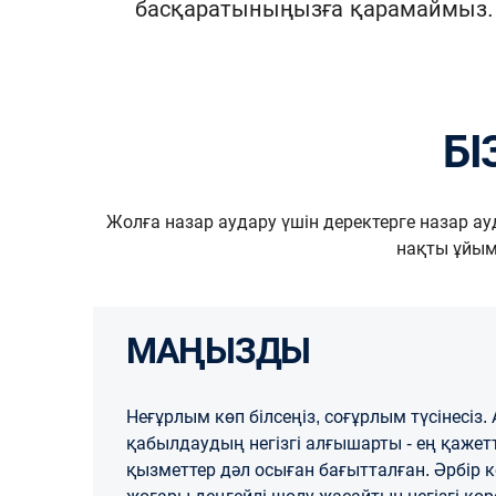
басқаратыныңызға қарамаймыз. Қа
Б
Жолға назар аудару үшін деректерге назар ауд
нақты ұйымы
МАҢЫЗДЫ
Неғұрлым көп білсеңіз, соғұрлым түсінесі
қабылдаудың негізгі алғышарты - ең қажетт
қызметтер дәл осыған бағытталған. Әрбір 