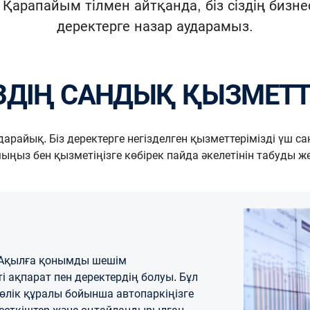
рапайым тілмен айтқанда, біз сіздің бизнесің
деректерге назар аударамыз.
ІЗДІҢ САНДЫҚ ҚЫЗМЕТ
арайық. Біз деректерге негізделген қызметтерімізді үш с
ңыз бен қызметіңізге көбірек пайда әкелетінін табуды ж
з. Ақылға қонымды шешім
і ақпарат пен деректердің болуы. Бұл
көлік құралы бойынша автопаркіңізге