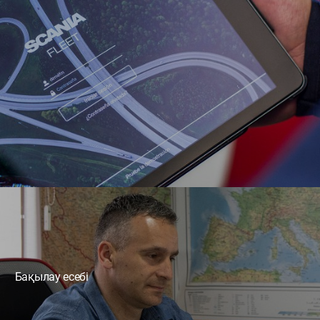
Бақылау есебі