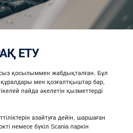
Р
РАҚ ЕТУ
ымсыз қосылыммен жабдықталған. Бұл
к құралдары мен қозғалтқыштар бар,
ікелей пайда әкелетін қызметтерді
.
іліктерін азайтуға дейін, шаршаған
кті немесе бүкіл Scania паркін