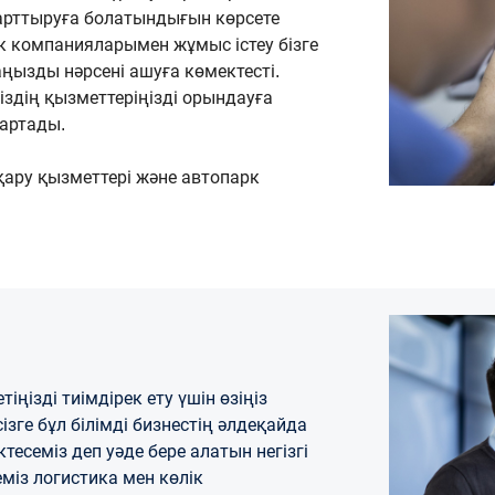
 арттыруға болатындығын көрсете
к компанияларымен жұмыс істеу бізге
аңызды нәрсені ашуға көмектесті.
здің қызметтеріңізді орындауға
сартады.
қару қызметтері және автопарк
іңізді тиімдірек ету үшін өзіңіз
ізге бұл білімді бизнестің әлдеқайда
есеміз деп уәде бере алатын негізгі
беміз логистика мен көлік