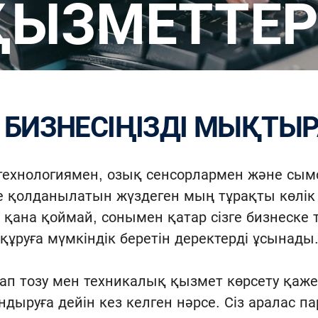
ҚЫЗМЕТТЕ
ІҢ БИЗНЕСІҢІЗДІ МЫҚТЫ
 технологиямен, озық сенсорлармен және с
емде қолданылатын жүздеген мың тұрақты көлі
қана қоймай, сонымен қатар сізге бизнеске т
құруға мүмкіндік беретін деректерді ұсынады
 тозу мен техникалық қызмет көрсету қажетт
ыруға дейін кез келген нәрсе. Сіз аралас пар