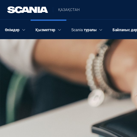
ҚАЗАҚСТАН
Өнімдер
Қызметтер
Scania туралы
Байланыс дер