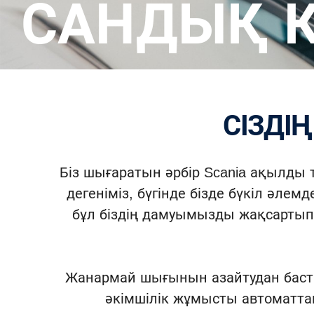
САНДЫҚ 
СІЗД
Біз шығаратын әрбір Scania ақылды
дегеніміз, бүгінде бізде бүкіл әл
бұл біздің дамуымызды жақсартып 
Жанармай шығынын азайтудан бастап
әкімшілік жұмысты автоматтанд