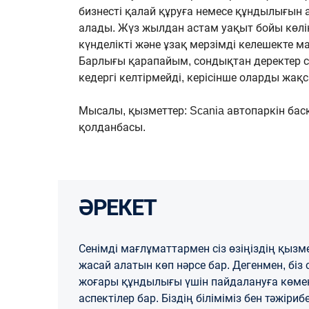
бизнесті қалай құруға немесе құндылығын
алады. Жүз жылдан астам уақыт бойы көлі
күнделікті және ұзақ мерзімді келешекте м
Барлығы қарапайым, сондықтан деректер сі
кедергі келтірмейді, керісінше оларды жақ
Мысалы, қызметтер: Scania автопаркін бас
қолданбасы.
ӘРЕКЕТ
Сенімді мағлұматтармен сіз өзіңіздің қызмет
жасай алатын көп нәрсе бар. Дегенмен, біз с
жоғары құндылығы үшін пайдалануға көмект
аспектілер бар. Біздің біліміміз бен тәжіри