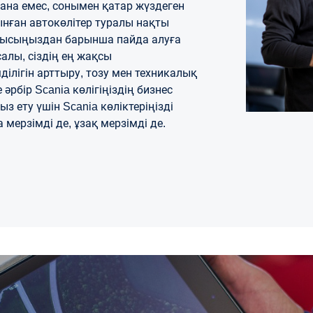
ана емес, сонымен қатар жүздеген
ынған автокөлітер туралы нақты
жұмысыңыздан барынша пайда алуға
салы, сіздің ең жақсы
мділігін арттыру, тозу мен техникалық
әрбір Scania көлігіңіздің бизнес
 ету үшін Scania көліктеріңізді
ерзімді де, ұзақ мерзімді де.