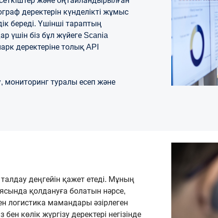
рсеткіштер және оңтайландырылған
граф деректерін күнделікті жұмыс
дік береді. Үшінші тараптың
р үшін біз бұл жүйеге Scania
опарк деректеріне толық API
у, мониторинг туралы есеп және
 талдау деңгейін қажет етеді. Мұның
і аясында қолдануға болатын нәрсе,
мен логистика мамандары әзірлеген
 бен көлік жүргізу деректері негізінде