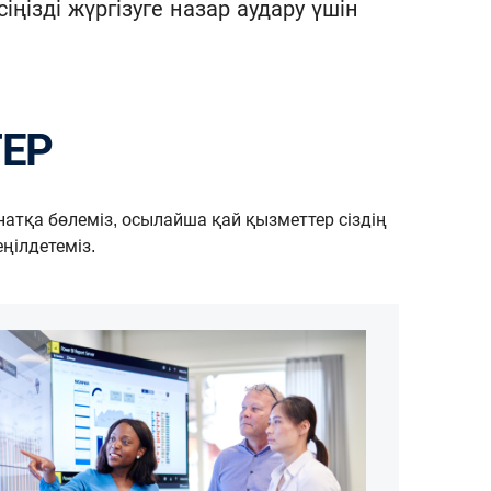
ізді жүргізуге назар аудару үшін
ТЕР
анатқа бөлеміз, осылайша қай қызметтер сіздің
еңілдетеміз.