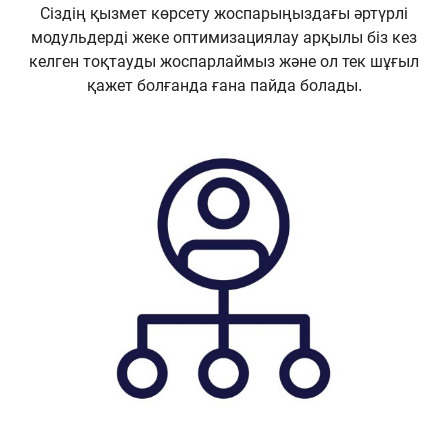
Сіздің қызмет көрсету жоспарыңыздағы әртүрлі
модульдерді жеке оптимизациялау арқылы біз кез
келген тоқтауды жоспарлаймыз және ол тек шұғыл
қажет болғанда ғана пайда болады.