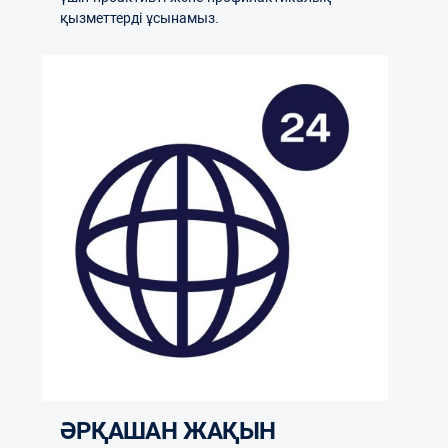
қызметтерді ұсынамыз.
ӘРҚАШАН ЖАҚЫН