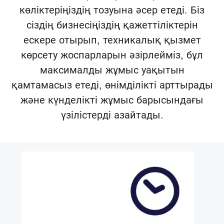
көліктеріңіздің тозуына әсер етеді. Біз
сіздің бизнесіңіздің қажеттіліктерін
ескере отырып, техникалық қызмет
көрсету жоспарларын әзірлейміз, бұл
максималды жұмыс уақытын
қамтамасыз етеді, өнімділікті арттырады
және күнделікті жұмыс барысындағы
үзілістерді азайтады.