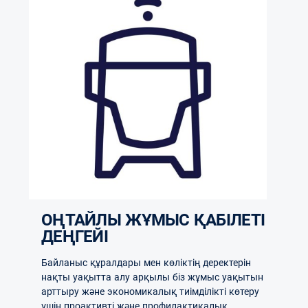
ОҢТАЙЛЫ ЖҰМЫС ҚАБІЛЕТІ
ДЕҢГЕЙІ
Байланыс құралдары мен көліктің деректерін
нақты уақытта алу арқылы біз жұмыс уақытын
арттыру және экономикалық тиімділікті көтеру
үшін проактивті және профилактикалық