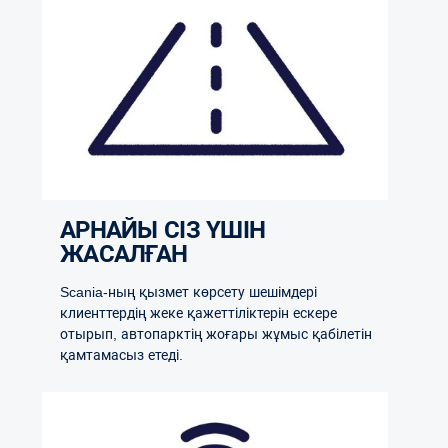
АРНАЙЫ СІЗ ҮШІН
ЖАСАЛҒАН
Scania-ның қызмет көрсету шешімдері
клиенттердің жеке қажеттіліктерін ескере
отырып, автопарктің жоғары жұмыс қабілетін
қамтамасыз етеді.