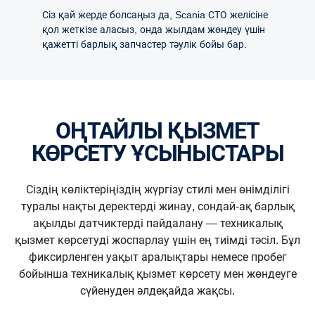
Сіз қай жерде болсаңыз да, Scania СТО желісіне
қол жеткізе аласыз, онда жылдам жөндеу үшін
қажетті барлық запчастер тәулік бойы бар.
ОҢТАЙЛЫ ҚЫЗМЕТ
КӨРСЕТУ ҰСЫНЫСТАРЫ
Сіздің көліктеріңіздің жүргізу стилі мен өнімділігі
туралы нақты деректерді жинау, сондай-ақ барлық
ақылды датчиктерді пайдалану — техникалық
қызмет көрсетуді жоспарлау үшін ең тиімді тәсіл. Бұл
фиксирленген уақыт аралықтары немесе пробег
бойынша техникалық қызмет көрсету мен жөндеуге
сүйенуден әлдеқайда жақсы.