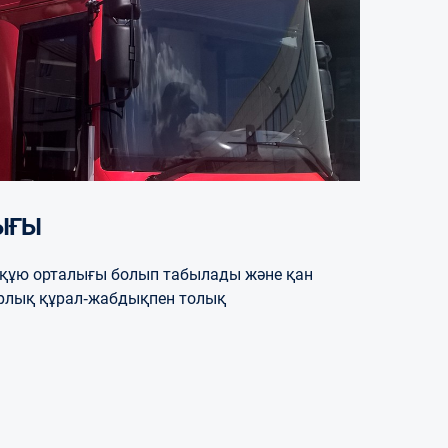
ЫҒЫ
н құю орталығы болып табылады және қан
арлық құрал-жабдықпен толық