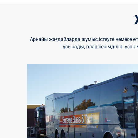
Арнайы жағдайларда жұмыс істеуге немесе өт
ұсынады, олар сенімділік, ұзақ 