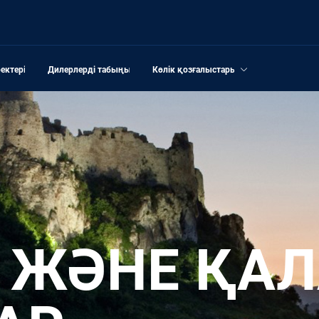
ектері
Дилерлерді табыңыз
Көлік қозғалыстары