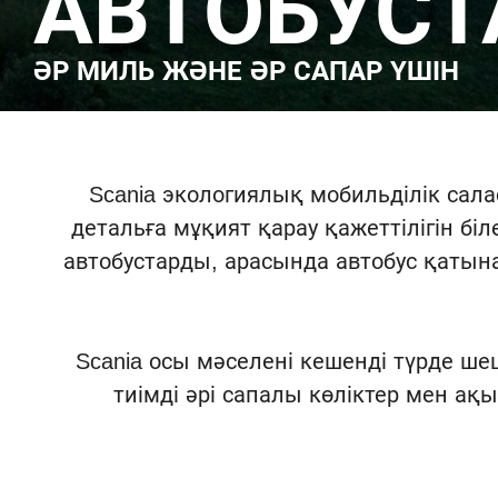
АВТОБУСТ
ӘР МИЛЬ ЖӘНЕ ӘР САПАР ҮШІН
Scania экологиялық мобильділік сал
детальға мұқият қарау қажеттілігін біл
автобустарды, арасында автобус қатын
Scania осы мәселені кешенді түрде ш
тиімді әрі сапалы көліктер мен ақ