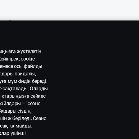
Қызметтер
Жөндеу және техникалық қызмет көрсету
Сандық қызметтер
ыңызға жүктелетін
йінірек, cookie
Қаржы
 немесе осы файлды
йлдары пайдалы,
Сақтандыру
ға мүмкіндік береді.
ке сақталады. Оларды
ықтарыңызға сәйкес
файлдары – "сеанс
айлдары сіздің
н жіберіледі. Сеанс
 сақталмайды.
олар үшінші