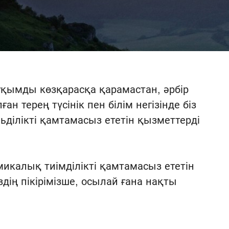
уқымды көзқарасқа қарамастан, әрбір
н терең түсінік пен білім негізінде біз
ділікті қамтамасыз ететін қызметтерді
икалық тиімділікті қамтамасыз ететін
дің пікірімізше, осылай ғана нақты