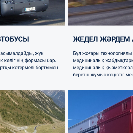
ВТОБУСЫ
ЖЕДЕЛ ЖӘРДЕМ
 тасымалдайды, жүк
Бұл жоғары технологиялы 
 көлігінің формасы бар.
медициналық жабдықтарм
ртқы көтермелі бортымен
медициналық қызметкерле
беретін жұмыс кеңістігіме