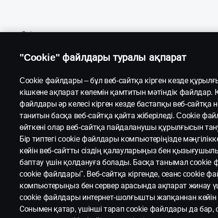
Өнімдер
"Cookie" файлдары туралы ақпарат
Жүк көліктері
Автобустар
Cookie файлдары – бұл веб-сайтқа кірген кезде құрылғ
кішкене ақпарат көлемін қамтитын мәтіндік файлдар. Ке
Қуат шешімдері
файлдары әр келесі кірген кезде бастапқы веб-сайтқа
танитын басқа веб-сайтқа қайта жіберіледі. Cookie фа
Атрибуттар
өйткені олар веб-сайтқа пайдаланушы құрылғысын тану
Бір типтегі cookie файлдары компьютеріңізде мәңгілік
кейін веб-сайтты сіздің қалауларыңыз бен қызығушыл
баптау үшін қолдануға болады. Басқа танымал cookie 
cookie файлдары". Веб-сайтқа кіргенде, сеанс cookie ф
компьютерыңыз бен сервер арасында ақпарат жинау үші
cookie файлдары интернет-шолғышты жапқаннан кейін
Сонымен қатар, үшінші тарап cookie файлдары да бар, 