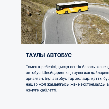
ТАУЛЫ АВТОБУС
Төмен кіреберісі, қысқа осьтік базасы және
автобус, Швейцарияның таулы жағдайларын
арналған. Бұл автобус тар жолдар, қатты бұ
нашар жол жамылғысы және экстремалды а
жеңуге қабілетті.