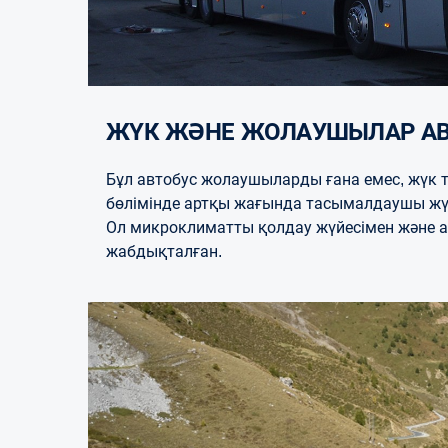
ЖҮК ЖӘНЕ ЖОЛАУШЫЛАР А
Бұл автобус жолаушыларды ғана емес, жүк
бөлімінде артқы жағында тасымалдаушы жүк
Ол микроклиматты қолдау жүйесімен және а
жабдықталған.