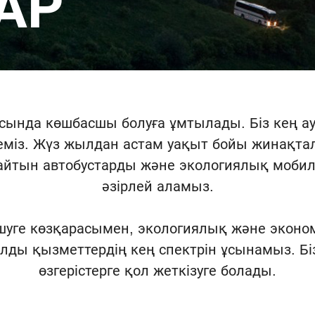
АР
асында көшбасшы болуға ұмтылады. Біз кең а
еміз. Жүз жылдан астам уақыт бойы жинақталға
айтын автобустарды және экологиялық мобиль
әзірлей аламыз.
ешуге көзқарасымен, экологиялық және эконом
ылды қызметтердің кең спектрін ұсынамыз. Біз
өзгерістерге қол жеткізуге болады.