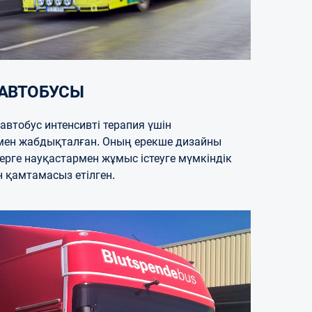
 АВТОБУСЫ
автобус интенсивті терапия үшін
ен жабдықталған. Оның ерекше дизайны
рге науқастармен жұмыс істеуге мүмкіндік
н қамтамасыз етілген.