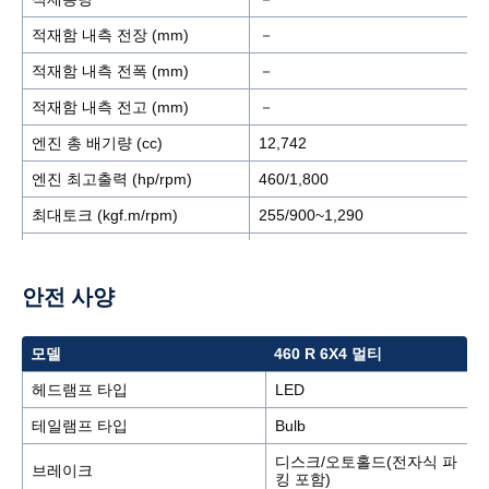
적재함 내측 전장 (mm)
－
적재함 내측 전폭 (mm)
－
적재함 내측 전고 (mm)
－
엔진 총 배기량 (cc)
12,742
엔진 최고출력 (hp/rpm)
460/1,800
최대토크 (kgf.m/rpm)
255/900~1,290
타이어 전륜
385/65R 22.5 (Steer)
타이어 후륜
295/80R 22.5 (Steer)
안전 사양
타이어 후륜 (가변축)
－
모델
460 R 6X4 멀티
변속기 제작사
스카니아
헤드램프 타입
LED
전진 13단(+1단 크롤러기어)/
변속기 기어단수
후진 4단
테일램프 타입
Bulb
변속기 변속방식
뉴 스카니아 옵티크루즈
디스크/오토홀드(전자식 파
브레이크
킹 포함)
서스펜션 전륜
리프 스프링