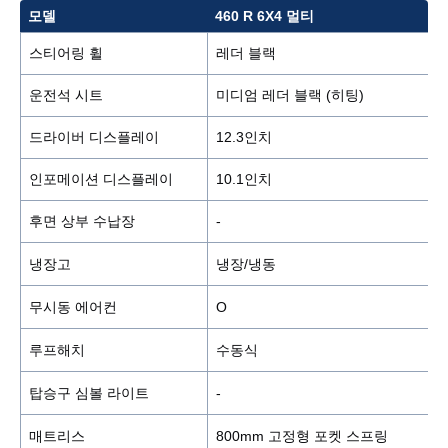
모델
460 R 6X4 멀티
스티어링 휠
레더 블랙
운전석 시트
미디엄 레더 블랙 (히팅)
드라이버 디스플레이
12.3인치
인포메이션 디스플레이
10.1인치
후면 상부 수납장
-
냉장고
냉장/냉동
무시동 에어컨
Ο
루프해치
수동식
탑승구 심볼 라이트
-
매트리스
800mm 고정형 포켓 스프링