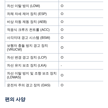
차선 이탈 방지 (LDW)
Ο
서스펜션 후륜
에어 스프링
차체 자세 제어 장치 (ESP)
Ο
조향시스템
전자식 스티어링 시스템
비상 자동 제동 장치 (AEB)
Ο
연료탱크 (L)
395
적응식 크루즈 컨트롤 (ACC)
Ο
SCR탱크 (dm3)
80
사각지대 경고 시스템 (BSW)
Ο
캡 색상
아틱 화이트
보행자 충돌 방지 경고 장치
Ο
(VRUCW)
차선 변경 경고 장치 (LCP)
Ο
차선 유지 보조 장치 (LKA)
-
차선 이탈 방지 및 조향 보조 장치
Ο
(LDWAS)
운전자 주의 경고 장치 (DAS)
Ο
편의 사양