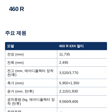
460 R
주요 제원
모델
460 R 6X4 멀티
전장 (mm)
11,735
전폭 (mm)
2,495
전고 (mm, 에어디플렉터 장착
3,520/3,770
전/후)
축거 (mm)
5,950+1,350
윤거 (mm, 전/후)
2,115/1,830
공차중량 (kg, 에어디플렉터 장
9,560/9,605
착 전/후)
적재용량
－