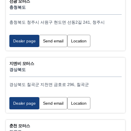
선광 모터스
24h Emergency breakdown service
충청북도
Truck sales
충청북도 청주시 서원구 현도면 선동2길 241, 청주시
Roller Brake test
Dealer page
Send email
Location
Tyre service
지엔비 모터스
경상북도
경상북도 칠곡군 지천면 금호로 296, 칠곡군
Dealer page
Send email
Location
춘천 모터스