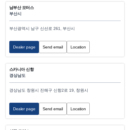
남부산 모터스
부산시
Locations
Internal
부산광역시 남구 신선로 261, 부산시
External
Category
Dealer page
Send email
Location
Hydraulics/Bodywork service
스카니아 신항
Scania Parts sales
경상남도
Accident repairs
경상남도 창원시 진해구 신항2로 19, 창원시
Industrial, power generation engine service
Dealer page
Send email
Location
Truck service