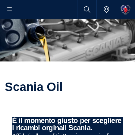
Scania Oil
È il momento giusto per scegliere
i ricambi orginali Scania.