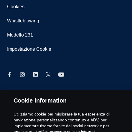
Cookies
Whistleblowing
Modello 231
Impostazione Cookie
© Copyright Scania 2025 All rights reserved. Scania
Cookie information
CV AB, SE-151 87 Södertälje, Sweden, Tel: +46-8-
55 38 10 00, Fax: +46-8-55 38 10 37.
Utilizziamo cookie per migliorare la tua esperienza di
navigazione personalizzando contenuto e ADV, per
implementare risorse fornite dai social network e per
analizzare il traffico presente sul sito internet.