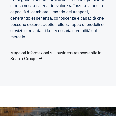
e nella nostra catena del valore rafforzerà la nostra
capacità di cambiare il mondo dei trasporti,
generando esperienza, conoscenze e capacità che
possono essere tradotte nello sviluppo di prodotti e
servizi, oltre a darci la necessaria credibilità sul
mercato.
Maggiori informazioni sul business responsabile in
Scania Group
Scania’s Science Based Targets
I trasporti e l'Agenda 2030
Innovazione nelle soluzioni di trasporto