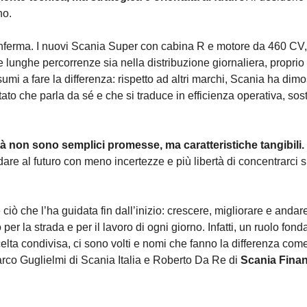
no.
onferma. I nuovi Scania Super con cabina R e motore da 460 CV,
e lunghe percorrenze sia nella distribuzione giornaliera, propri
sumi a fare la differenza: rispetto ad altri marchi, Scania ha dim
ltato che parla da sé e che si traduce in efficienza operativa, so
lità non sono semplici promesse, ma caratteristiche tangibili.
are al futuro con meno incertezze e più libertà di concentrarci su
 che l’ha guidata fin dall’inizio: crescere, migliorare e andar
 per la strada e per il lavoro di ogni giorno. Infatti, un ruolo f
elta condivisa, ci sono volti e nomi che fanno la differenza com
arco Guglielmi di Scania Italia e Roberto Da Re di
Scania Finan