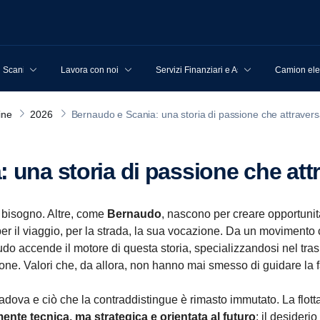
u Scania
Lavora con noi
Servizi Finanziari e Assicurativi
Camion elet
ine
2026
Bernaudo e Scania: una storia di passione che attraver
: una storia di passione che att
 bisogno. Altre, come
Bernaudo
, nascono per creare opportunità
per il viaggio, per la strada, la sua vocazione. Da un movimento
o accende il motore di questa storia, specializzandosi nel trasp
one. Valori che, da allora, non hanno mai smesso di guidare la f
ova e ciò che la contraddistingue è rimasto immutato. La flotta co
nte tecnica, ma strategica e orientata al futuro
: il desideri