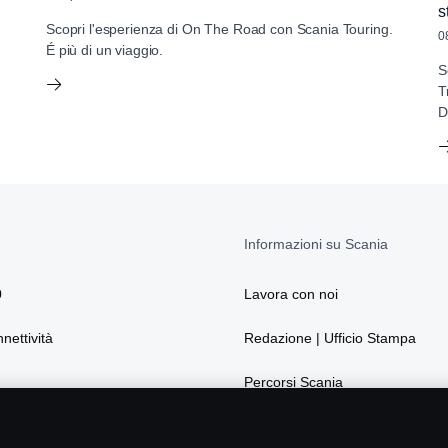
s
Scopri l'esperienza di On The Road con Scania Touring.
0
É più di un viaggio.
S
T
D
Informazioni su Scania
0
Lavora con noi
nnettività
Redazione | Ufficio Stampa
Percorsi Scania
La sostenibilità secondo Scania