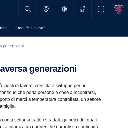
trici
Cosa c'è di nuovo?
sa generazioni
raversa generazioni
: posti di lavoro, crescita e sviluppo per un
 continuo che porta persone e cose a incontrarsi,
orto di merci a temperatura controllata, un settore
amiglia.
nta settanta trattori stradali, quindici dei quali
o di affidarsi a un partner che garantisca continuità