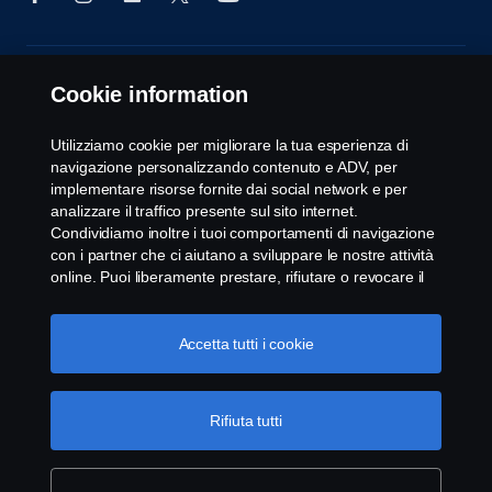
© Copyright Scania 2025 All rights reserved. Scania
Cookie information
CV AB, SE-151 87 Södertälje, Sweden, Tel: +46-8-
55 38 10 00, Fax: +46-8-55 38 10 37.
Utilizziamo cookie per migliorare la tua esperienza di
navigazione personalizzando contenuto e ADV, per
implementare risorse fornite dai social network e per
analizzare il traffico presente sul sito internet.
Condividiamo inoltre i tuoi comportamenti di navigazione
con i partner che ci aiutano a sviluppare le nostre attività
online. Puoi liberamente prestare, rifiutare o revocare il
tuo consenso. Cliccando "Accetto", acconsenti
all'attivazione dei cookie e alla possibilità di condividere le
informazioni. Cliccando "rifiuta tutti" potrai continuare la
Accetta tutti i cookie
navigazione, revocando però il tuo consenso. Puoi inoltre
gestire i tuoi cookie cliccando su "Impostazioni dei
cookie" e selezionando solo le categorie desiderate. Per
Rifiuta tutti
comprendere meglio la nostra politica di gestione dei
cookie, ti invitiamo a visitare la pagina cookies, cliccando
sul link in calce.
Maggiori informazioni sulla tua privacy