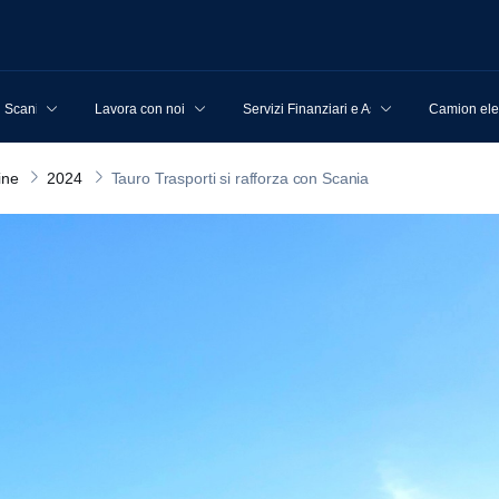
u Scania
Lavora con noi
Servizi Finanziari e Assicurativi
Camion elet
ine
2024
Tauro Trasporti si rafforza con Scania