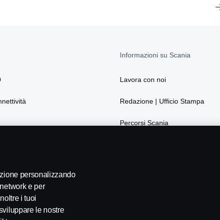
Informazioni su Scania
0
Lavora con noi
nnettività
Redazione | Ufficio Stampa
Percorsi Scania
La sostenibilità secondo Scania
Webshop
gazione personalizzando
 network e per
oltre i tuoi
sviluppare le nostre