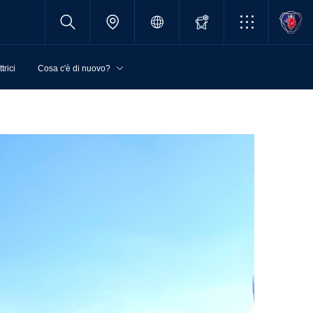
trici
Cosa c'è di nuovo?