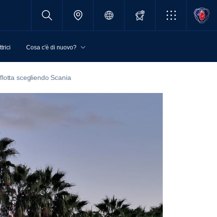
trici
Cosa c'è di nuovo?
flotta scegliendo Scania