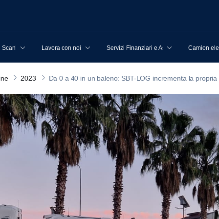
u Scania
Lavora con noi
Servizi Finanziari e Assicurativi
Camion elet
ine
2023
Da 0 a 40 in un baleno: SBT-LOG incrementa la propria 