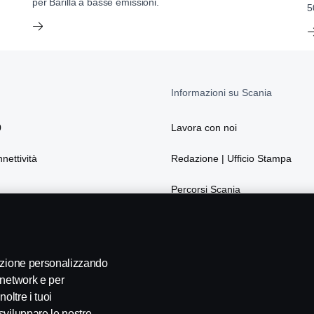
per Barilla a basse emissioni.
5
Informazioni su Scania
0
Lavora con noi
nnettività
Redazione | Ufficio Stampa
Percorsi Scania
La sostenibilità secondo Scania
Webshop
gazione personalizzando
 network e per
oltre i tuoi
sviluppare le nostre