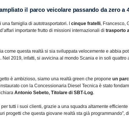
mpliato il parco veicolare passando da zero a 40
una famiglia di autotrasportatori. I
cinque fratelli
, Francesco, 
affari importante frutto di missioni internazionali di
trasporto a
onia come questa realtà si sia sviluppata velocemente e abbia potut
 Nel 2019, infatti, si avvicina al mondo Scania e in soli quattro
 progetto è ambizioso, siamo una realtà green che propone
un parc
 instaurato con la Concessionaria Diesel Tecnica è stato fondam
dichiara
Antonio Sebeto, Titolare di SBT-Log
.
er tutti i suoi clienti, grazie a una squadra altamente efficiente
turi progetti che questa giovane realtà sta già programmando”, 