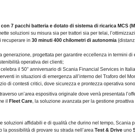
 con 7 pacchi batteria
e dotato di sistema di ricarica MCS 
ette soluzioni su misura sia per trattori sia per telai, l’ottimizz
i recuperare in
30 minuti 400 chilometri di autonomia
(distanz
ma generazione, progettata per garantire eccellenza in termini di 
nibilità operativa dei clienti;
celebra il 50° anniversario di Scania Financial Services in Italia
nterventi in situazioni di emergenza all’interno del Traforo del M
vizio di contesti critici, dove sicurezza e prontezza operativa son
raverso un’area espositiva originale dove verrà presentata l’off
me il
Fleet Care
, la soluzione avanzata per la gestione proattiva 
soluzioni affidabili e di qualità che durino nel tempo, Scania p
o la possibilità di provare su strada nell’area
Test & Drive
uno