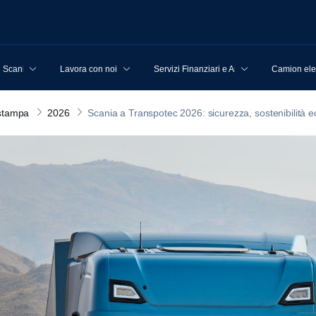
u Scania
Lavora con noi
Servizi Finanziari e Assicurativi
Camion elet
stampa
2026
Scania a Transpotec 2026: sicurezza, sostenibilità e