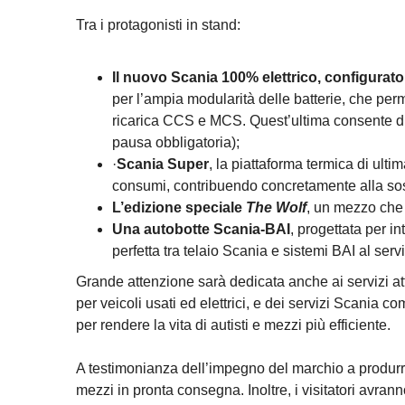
Tra i protagonisti in stand:
Il nuovo Scania 100% elettrico, configurato
per l’ampia modularità delle batterie, che perm
ricarica CCS e MCS. Quest’ultima consente d
pausa obbligatoria);
·
Scania Super
, la piattaforma termica di ulti
consumi, contribuendo concretamente alla soste
L’edizione speciale
The Wolf
, un mezzo che 
Una autobotte Scania-BAI
, progettata per i
perfetta tra telaio Scania e sistemi BAI al ser
Grande attenzione sarà dedicata anche ai servizi att
per veicoli usati ed elettrici, e dei servizi Scania co
per rendere la vita di autisti e mezzi più efficiente.
A testimonianza dell’impegno del marchio a produrre 
mezzi in pronta consegna. Inoltre, i visitatori avrann