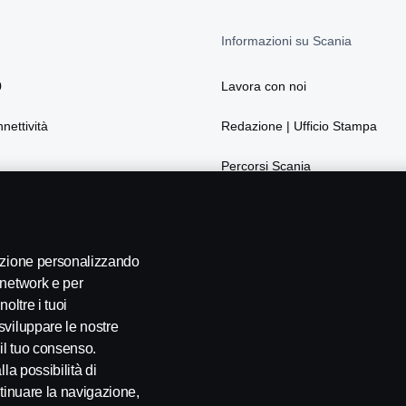
Informazioni su Scania
0
Lavora con noi
nnettività
Redazione | Ufficio Stampa
Percorsi Scania
La sostenibilità secondo Scania
Webshop
gazione personalizzando
 network e per
oltre i tuoi
sviluppare le nostre
 il tuo consenso.
la possibilità di
ontinuare la navigazione,