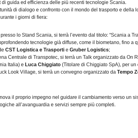
 di guida ed efficienza delle più recenti tecnologie Scania.
ità di dialogo e confronto con il mondo del trasporto e della lo
ante i giorni di fiera:
resso lo Stand Scania, si terrà l’evento dal titolo: “Scania a Tra
pprofondendo tecnologie già diffuse, come il biometano, fino a q
nde
CST Logistica e Trasporti
e
Gruber Logistics
;
rena Centrale di Transpotec, si terrà un Talk organizzato da On
ia Italia) e
Luca Chiggiato
(Titolare di Chiggiato SpA), per un
ruck Look Village, si terrà un convegno organizzato da
Tempo Z
va il proprio impegno nel guidare il cambiamento verso un siste
ologiche all’avanguardia e servizi sempre più completi.