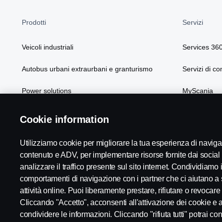
Prodotti
Servizi
Veicoli industriali
Services 36
Autobus urbani extraurbani e granturismo
Servizi di co
Power solutions
MyScania
Soluzioni Scania
Cookie information
Utilizziamo cookie per migliorare la tua esperienza di navi
contenuto e ADV, per implementare risorse fornite dai social
analizzare il traffico presente sul sito internet. Condividiamo in
comportamenti di navigazione con i partner che ci aiutano a 
Scania in Your Region:
Italia
attività online. Puoi liberamente prestare, rifiutare o revocare
Cliccando "Accetto", acconsenti all'attivazione dei cookie e al
condividere le informazioni. Cliccando "rifiuta tutti" potrai c