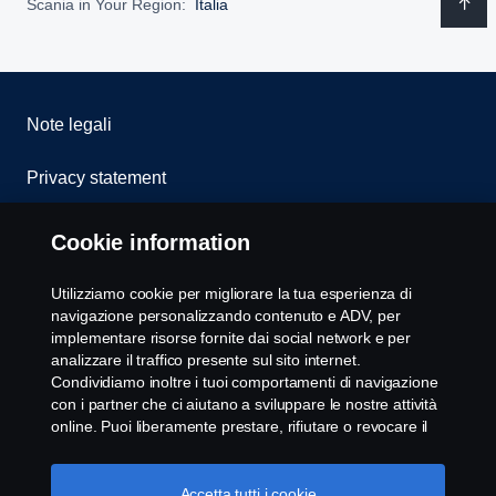
Scania in Your Region:
Italia
Note legali
Privacy statement
Cookies
Cookie information
Whistleblowing
Utilizziamo cookie per migliorare la tua esperienza di
navigazione personalizzando contenuto e ADV, per
Modello 231
implementare risorse fornite dai social network e per
analizzare il traffico presente sul sito internet.
Condividiamo inoltre i tuoi comportamenti di navigazione
Impostazione Cookie
con i partner che ci aiutano a sviluppare le nostre attività
online. Puoi liberamente prestare, rifiutare o revocare il
tuo consenso. Cliccando "Accetto", acconsenti
all'attivazione dei cookie e alla possibilità di condividere le
informazioni. Cliccando "rifiuta tutti" potrai continuare la
Accetta tutti i cookie