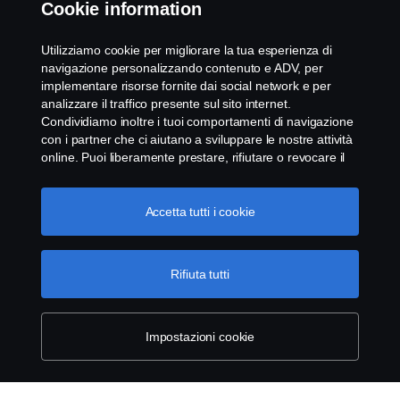
Cookie information
Whistleblowing
Utilizziamo cookie per migliorare la tua esperienza di
navigazione personalizzando contenuto e ADV, per
Modello 231
implementare risorse fornite dai social network e per
analizzare il traffico presente sul sito internet.
Condividiamo inoltre i tuoi comportamenti di navigazione
Impostazione Cookie
con i partner che ci aiutano a sviluppare le nostre attività
online. Puoi liberamente prestare, rifiutare o revocare il
tuo consenso. Cliccando "Accetto", acconsenti
all'attivazione dei cookie e alla possibilità di condividere le
informazioni. Cliccando "rifiuta tutti" potrai continuare la
Accetta tutti i cookie
navigazione, revocando però il tuo consenso. Puoi inoltre
gestire i tuoi cookie cliccando su "Impostazioni dei
cookie" e selezionando solo le categorie desiderate. Per
Rifiuta tutti
© Copyright Scania 2025 All rights reserved. Scania
comprendere meglio la nostra politica di gestione dei
CV AB, SE-151 87 Södertälje, Sweden, Tel: +46-8-
cookie, ti invitiamo a visitare la pagina cookies, cliccando
55 38 10 00, Fax: +46-8-55 38 10 37.
sul link in calce.
Maggiori informazioni sulla tua privacy
Impostazioni cookie