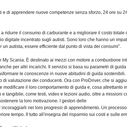
nti e di apprendere nuove competenze senza sforzo, 24 ore su 24
a ridurre il consumo di carburante e a migliorare il costo totale di
vizio digitale incentrato sugli autisti. Sono loro che hanno un impat
r un autista, essere efficiente dal punto di vista dei consumi”.
 e My Scania. È destinato ai mezzi con motore a combustione int
anche per altri incarichi. Il servizio si basa su parametri di gui
trasformare le conoscenze in nuove abitudini di guida sostenibili.
io di valutazione dei conducenti. Ora con ProDriver, che si aggiu
modificare il loro comportamento di guida e, cosa altrettanto imp
o e tangibile, come testi, video e lezioni audio, oltre a mission
stenere la loro motivazione. I gestori delle
r incoraggiarli nei loro progressi di apprendimento. Un processo
iore tempo. Il tutto all'insegna del risparmio sui costi e sulle em