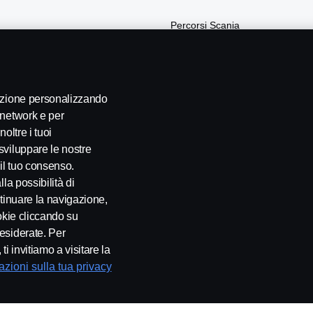
Percorsi Scania
La sostenibilità secondo Scania
Webshop
gazione personalizzando
 network e per
oltre i tuoi
sviluppare le nostre
 il tuo consenso.
la possibilità di
ontinuare la navigazione,
okie cliccando su
esiderate. Per
Modello 231
Impostazione Cookie
i invitiamo a visitare la
zioni sulla tua privacy
 87 Södertälje, Sweden, Tel: +46-8-55 38 10 00, Fax: +46-8-55 38 10 37