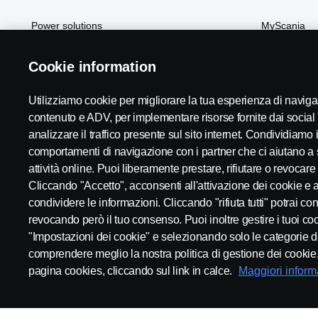
Power solutions
MyScania
Soluzioni Scania
Cookie information
Utilizziamo cookie per migliorare la tua esperienza di navi
contenuto e ADV, per implementare risorse fornite dai social
analizzare il traffico presente sul sito internet. Condividiamo in
comportamenti di navigazione con i partner che ci aiutano a 
Scania in Your Region:
Italia
attività online. Puoi liberamente prestare, rifiutare o revocare
Cliccando "Accetto", acconsenti all'attivazione dei cookie e al
condividere le informazioni. Cliccando "rifiuta tutti" potrai c
revocando però il tuo consenso. Puoi inoltre gestire i tuoi co
"Impostazioni dei cookie" e selezionando solo le categorie d
Note legali
Privacy statement
Cookies
Whistleblowing
comprendere meglio la nostra politica di gestione dei cookie, t
pagina cookies, cliccando sul link in calce.
Maggiori informa
© Copyright Scania 2025 All rights reserved. Scania CV AB, SE-151