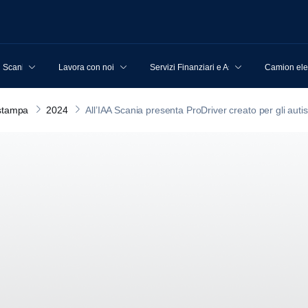
u Scania
Lavora con noi
Servizi Finanziari e Assicurativi
Camion elet
stampa
2024
All’IAA Scania presenta ProDriver creato per gli autisti