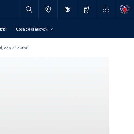
trici
Cosa c'è di nuovo?
, con gli autisti