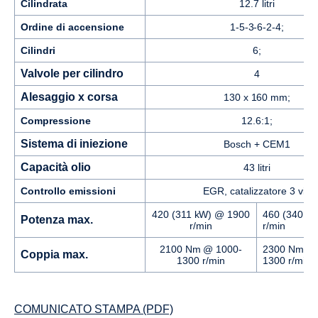
Cilindrata
12.7 litri
Ordine di accensione
1-5-3-6-2-4;
Cilindri
6;
Valvole per cilindro
4
Alesaggio x corsa
130 x 160 mm;
Compressione
12.6:1;
Sistema di iniezione
Bosch + CEM1
Capacità olio
43 litri
Controllo emissioni
EGR, catalizzatore 3 vie
420 (311 kW) @ 1900
460 (340 k
Potenza max.
r/min
r/min
2100 Nm @ 1000-
2300 Nm @ 
Coppia max.
1300 r/min
1300 r/min
COMUNICATO STAMPA (PDF)