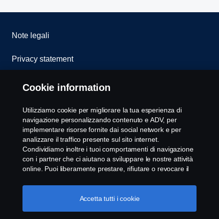
Note legali
Privacy statement
Cookies
Cookie information
Whistleblowing
Utilizziamo cookie per migliorare la tua esperienza di
navigazione personalizzando contenuto e ADV, per
Modello 231
implementare risorse fornite dai social network e per
analizzare il traffico presente sul sito internet.
Condividiamo inoltre i tuoi comportamenti di navigazione
Impostazione Cookie
con i partner che ci aiutano a sviluppare le nostre attività
online. Puoi liberamente prestare, rifiutare o revocare il
tuo consenso. Cliccando "Accetto", acconsenti
all'attivazione dei cookie e alla possibilità di condividere le
informazioni. Cliccando "rifiuta tutti" potrai continuare la
Accetta tutti i cookie
navigazione, revocando però il tuo consenso. Puoi inoltre
gestire i tuoi cookie cliccando su "Impostazioni dei