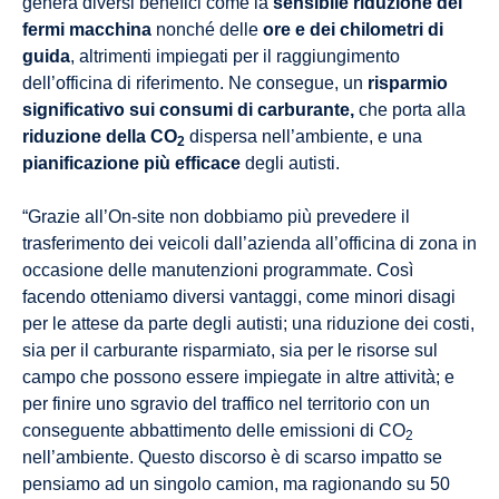
genera diversi benefici come la
sensibile riduzione dei
fermi macchina
nonché delle
ore e dei chilometri di
guida
, altrimenti impiegati per il raggiungimento
dell’officina di riferimento. Ne consegue, un
risparmio
significativo sui
consumi di carburante,
che porta alla
riduzione della CO
dispersa nell’ambiente, e una
2
pianificazione più efficace
degli autisti.
“Grazie all’On-site non dobbiamo più prevedere il
trasferimento dei veicoli dall’azienda all’officina di zona in
occasione delle manutenzioni programmate. Così
facendo otteniamo diversi vantaggi, come minori disagi
per le attese da parte degli autisti; una riduzione dei costi,
sia per il carburante risparmiato, sia per le risorse sul
campo che possono essere impiegate in altre attività; e
per finire uno sgravio del traffico nel territorio con un
conseguente abbattimento delle emissioni di CO
2
nell’ambiente. Questo discorso è di scarso impatto se
pensiamo ad un singolo camion, ma ragionando su 50