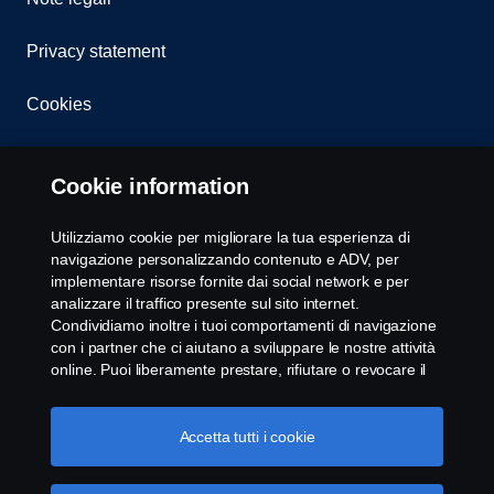
Privacy statement
Cookies
Cookie information
Whistleblowing
Utilizziamo cookie per migliorare la tua esperienza di
navigazione personalizzando contenuto e ADV, per
Modello 231
implementare risorse fornite dai social network e per
analizzare il traffico presente sul sito internet.
Condividiamo inoltre i tuoi comportamenti di navigazione
Impostazione Cookie
con i partner che ci aiutano a sviluppare le nostre attività
online. Puoi liberamente prestare, rifiutare o revocare il
tuo consenso. Cliccando "Accetto", acconsenti
all'attivazione dei cookie e alla possibilità di condividere le
informazioni. Cliccando "rifiuta tutti" potrai continuare la
Accetta tutti i cookie
navigazione, revocando però il tuo consenso. Puoi inoltre
gestire i tuoi cookie cliccando su "Impostazioni dei
cookie" e selezionando solo le categorie desiderate. Per
Rifiuta tutti
© Copyright Scania 2025 All rights reserved. Scania
comprendere meglio la nostra politica di gestione dei
CV AB, SE-151 87 Södertälje, Sweden, Tel: +46-8-
cookie, ti invitiamo a visitare la pagina cookies, cliccando