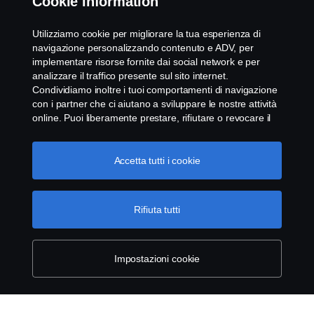
Cookie information
Whistleblowing
Utilizziamo cookie per migliorare la tua esperienza di
navigazione personalizzando contenuto e ADV, per
Modello 231
implementare risorse fornite dai social network e per
analizzare il traffico presente sul sito internet.
Condividiamo inoltre i tuoi comportamenti di navigazione
Impostazione Cookie
con i partner che ci aiutano a sviluppare le nostre attività
online. Puoi liberamente prestare, rifiutare o revocare il
tuo consenso. Cliccando "Accetto", acconsenti
all'attivazione dei cookie e alla possibilità di condividere le
informazioni. Cliccando "rifiuta tutti" potrai continuare la
Accetta tutti i cookie
navigazione, revocando però il tuo consenso. Puoi inoltre
gestire i tuoi cookie cliccando su "Impostazioni dei
cookie" e selezionando solo le categorie desiderate. Per
Rifiuta tutti
© Copyright Scania 2025 All rights reserved. Scania
comprendere meglio la nostra politica di gestione dei
CV AB, SE-151 87 Södertälje, Sweden, Tel: +46-8-
cookie, ti invitiamo a visitare la pagina cookies, cliccando
55 38 10 00, Fax: +46-8-55 38 10 37.
sul link in calce.
Maggiori informazioni sulla tua privacy
Impostazioni cookie