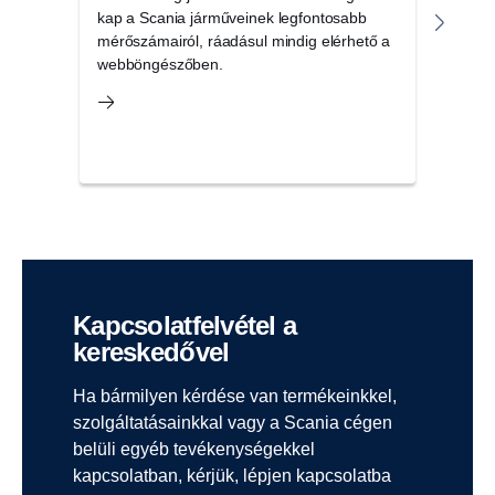
kap a Scania járműveinek legfontosabb
aján
mérőszámairól, ráadásul mindig elérhető a
amel
webböngészőben.
haté
szám
Kapcsolatfelvétel a
kereskedővel
Ha bármilyen kérdése van termékeinkkel,
szolgáltatásainkkal vagy a Scania cégen
belüli egyéb tevékenységekkel
kapcsolatban, kérjük, lépjen kapcsolatba