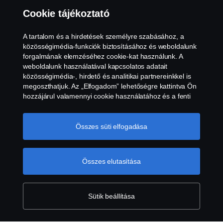
Általános Szerződési Feltételek
Cookie tájékoztató
Visszaélés-bejelentés
A tartalom és a hirdetések személyre szabásához, a
közösségimédia-funkciók biztosításához és weboldalunk
Süti szabályzat
forgalmának elemzéséhez cookie-kat használunk. A
weboldalunk használatával kapcsolatos adatait
közösségimédia-, hirdető és analitikai partnereinkkel is
Cookie tájékoztató
megoszthatjuk. Az „Elfogadom” lehetőségre kattintva Ön
hozzájárul valamennyi cookie használatához és a fenti
információk megosztásához. Ha többet szeretne
megtudni arról, hogyan használjuk a cookie-kat,
látogasson el cookie-oldalunkra, amelyet a szöveg végén
Összes süti elfogadása
található linkre kattintva érhet el, és olvassa el Cookie
tájékoztatónkat. A „Cookie-beállítások”-ra kattintva,
Önnek lehetősége van az egyes cookie-kal kapcsolatos
Összes elutasítása
© Copyright Scania 2026. Minden jog fenntartva.
beállításokat elvégezni.
További információ az
Scania Hungária Kft., 2051 Biatorbágy, Rozália
adatvédelemről
park 1, Tel: +36 1 308 1190
Sütik beállítása