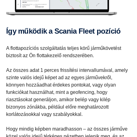
Így működik a Scania Fleet pozíció
A flottapozíciós szolgáltatás teljes körű járműkövetést
biztosít az Ön flottakezelő rendszerében.
Az összes adat 1 perces frissítési intervallumával, amely
szinte valós idejű képet ad az egyes járművekről,
könnyen hozzáadhat érdekes pontokat, vagy olyan
funkciókat használhat, mint a geofencing, hogy
riasztásokat generáljon, amikor belép vagy kilép
bizonyos zónákba, például előre meghatározott
korlátozásokkal vagy szabályokkal.
Hogy mindig képben maradhasson – az összes járműve
közel valós idejű térképes nézetben jelenik meg, és az