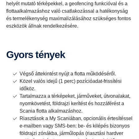
helyét mutató térképekkel, a geofencing funkcióval és a
flottaalkalmazáshoz való csatlakozással a hatékonyság
és termelékenység maximalizálásához szükséges fontos
eszközök állnak rendelkezésére.
Gyors tények
Végső áttekintést nyújt a flotta működéséről.
Közel valós idejű (1 perc) pozícióadat-frissítési
időköz.
Tartalmazza a térképeket, járműveket, útvonalakat,
nyomkövetést, földrajzi kerítést és hozzáférést a
Scania flotta alkalmazáshoz.
Riasztások a My Scaniában, opcionális értesítéssel
e-mailben vagy SMS-ben: be- és kilépés bizonyos
földrajzi zónákba, járműlopás (riasztási hardver