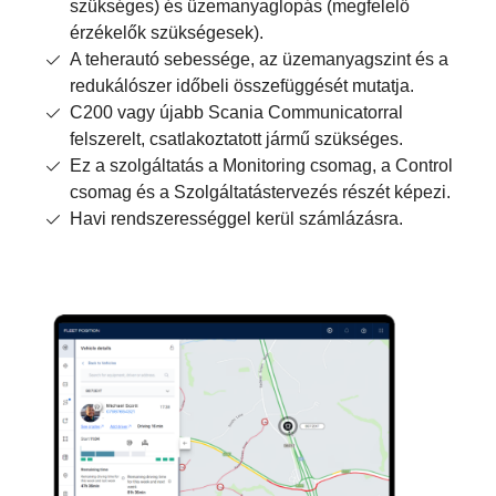
szükséges) és üzemanyaglopás (megfelelő
érzékelők szükségesek).
A teherautó sebessége, az üzemanyagszint és a
redukálószer időbeli összefüggését mutatja.
C200 vagy újabb Scania Communicatorral
felszerelt, csatlakoztatott jármű szükséges.
Ez a szolgáltatás a Monitoring csomag, a Control
csomag és a Szolgáltatástervezés részét képezi.
Havi rendszerességgel kerül számlázásra.