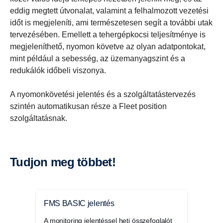
eddig megtett útvonalat, valamint a felhalmozott vezetési
időt is megjeleníti, ami természetesen segít a további utak
tervezésében. Emellett a tehergépkocsi teljesítménye is
megjeleníthető, nyomon követve az olyan adatpontokat,
mint például a sebesség, az üzemanyagszint és a
redukálók időbeli viszonya.
A nyomonkövetési jelentés és a szolgáltatástervezés
szintén automatikusan része a Fleet position
szolgáltatásnak.
Tudjon meg többet!
FMS BASIC jelentés
Cont
A monitoring jelentéssel heti összefoglalót
A Con