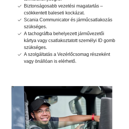
Biztonságosabb vezetési magatartás –
csökkentett baleseti kockázat.
Scania Communicator és járműcsatlakozás
szükséges.
A tachográfba behelyezett járművezetői
kártya vagy csatlakoztatott személyi ID gomb
szükséges.
A szolgáltatás a Vezérlőcsomag részeként
vagy önállóan is elérhető.