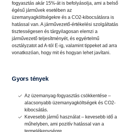
fogyasztás akár 15%-át is befolyásolja, ami a belső
égésű járművek esetében az
üzemanyagköltségekre és a CO2-kibocsátásra is
hatással van. A járművezető-értékelési szolgáltatás
tisztességesen és tárgyilagosan elemzi a
járművezető teljesítményét, és egyértelmű
osztályzatot ad A-tól E-ig, valamint tippeket ad arra
vonatkozóan, hogy mit és hogyan lehet javítani.
Gyors tények
Az üzemanyag-fogyasztás csökkentése –
alacsonyabb üzemanyagköltségek és CO2-
kibocsátás.
Kevesebb jármű használat – kevesebb idő a
műhelyben, ami pozitív hatással van a
termelékenységre.