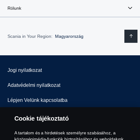
Rólunk
Scania in Your Region:
Magyarország
Jogi nyilatkozat
Adatvédelmi nyilatkozat
Lépjen Velünk kapcsolatba
Általános Szerződési Feltételek
Cookie tájékoztató
Visszaélés-bejelentés
A tartalom és a hirdetések személyre szabásához, a
közösségimédia-funkciók biztosításához és weboldalunk