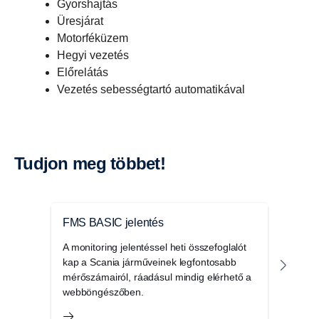
Gyorshajtás
Üresjárat
Motorféküzem
Hegyi vezetés
Előrelátás
Vezetés sebességtartó automatikával
Tudjon meg többet!
Új energia a vezetéshez
Elektromos működés esetén a töltésenkénti
FMS BASIC jelentés
Cont
hatótávolság maximalizálása kulcsfontosságú
A monitoring jelentéssel heti összefoglalót
A Con
tényező a jármű kihasználtsága és a teljes
kap a Scania járműveinek legfontosabb
aján
mérőszámairól, ráadásul mindig elérhető a
amel
működési gazdaságosság szempontjából.
webböngészőben.
haté
Mint ilyen, megkülönböztetheti a margók jó és
szám