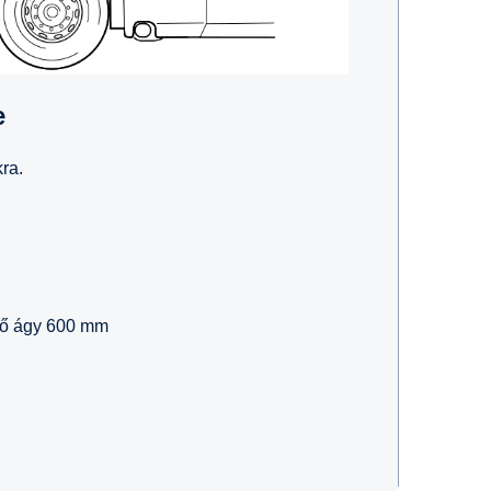
e
ra.
ső ágy 600 mm