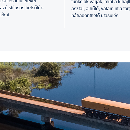
kat és felületeket
funkciók várják, mint a kihaj
azó stílusos belsőtér-
asztal, a hűtő, valamint a fo
tékot.
hátradönthető utasülés.