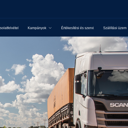
olatfelvétel
Kampányok
Értékesítési és szervizhálózat
Szállítási üzem