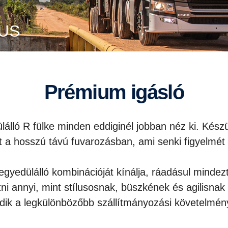
KUS
Prémium igásló
ló R fülke minden eddiginél jobban néz ki. Készül
it a hosszú távú fuvarozásban, ami senki figyelmét 
egyedülálló kombinációját kínálja, ráadásul minde
ni annyi, mint stílusosnak, büszkének és agilisnak 
edik a legkülönbözőbb szállítmányozási követelmé