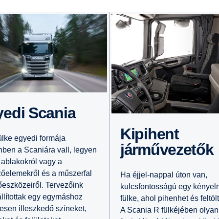
yedi Scania
Kipihent
ülke egyedi formája
járművezetők
ben a Scaniára vall, legyen
 ablakokról vagy a
zőelemekről és a műszerfal
Ha éjjel-nappal úton van,
őeszközeiről. Tervezőink
kulcsfontosságú egy kénye
llítottak egy egymáshoz
fülke, ahol pihenhet és feltöl
tesen illeszkedő színeket,
A Scania R fülkéjében olyan