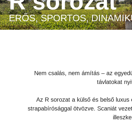
R sorozat
ERŐS, SPORTOS, DINAMI
Nem csalás, nem ámítás – az egyedülál
távlatokat ny
Az R sorozat a külső és belső luxus 
strapabírósággal ötvözve. Scaniát vezet
illeszk