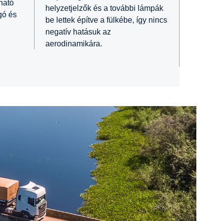
tható
helyzetjelzők és a további lámpák
rgó és
be lettek építve a fülkébe, így nincs
negatív hatásuk az
aerodinamikára.