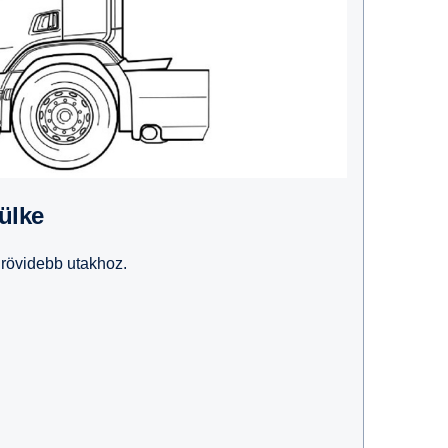
fülke
 rövidebb utakhoz.