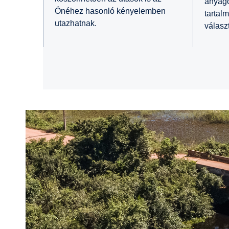
anyago
Önéhez hasonló kényelemben
tartalm
utazhatnak.
válasz