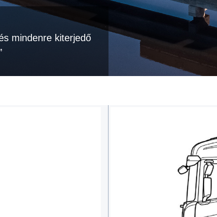
és mindenre kiterjedő
”