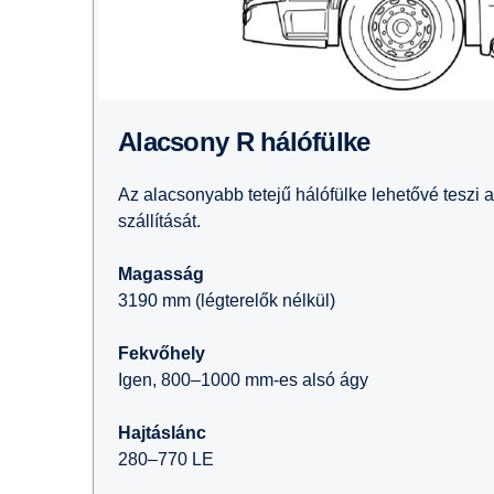
Alacsony R hálófülke
Az alacsonyabb tetejű hálófülke lehetővé teszi 
szállítását.
Magasság
3190 mm (légterelők nélkül)
Fekvőhely
Igen, 800–1000 mm-es alsó ágy
Hajtáslánc
280–770 LE