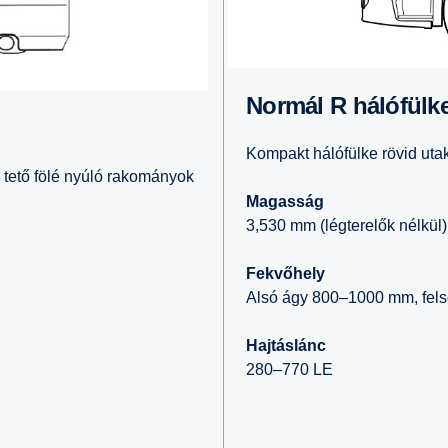
Normál R hálófülk
Kompakt hálófülke rövid utak
a tető fölé nyúló rakományok
Magasság
3,530 mm (légterelők nélkül)
Fekvőhely
Alsó ágy 800–1000 mm, fel
Hajtáslánc
280–770 LE