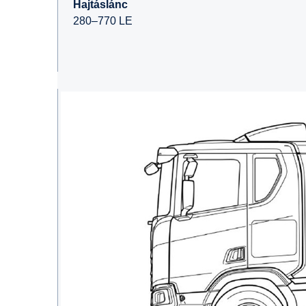
Hajtáslánc
280–770 LE