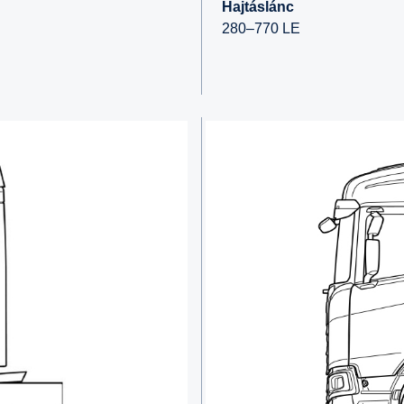
Hajtáslánc
280–770 LE