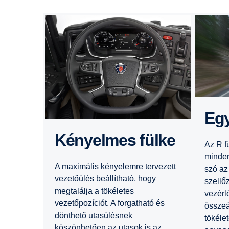
Eg
Kényelmes fülke
Az R f
minden
A maximális kényelemre tervezett
szó az
vezetőülés beállítható, hogy
szellő
megtalálja a tökéletes
vezérl
vezetőpozíciót. A forgatható és
összeá
dönthető utasülésnek
tökéle
köszönhetően az utasok is az