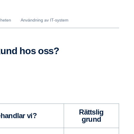
nheten
Användning av IT-system
 kund hos oss?
Rättslig
ehandlar vi?
grund