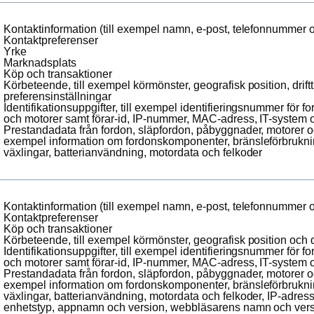
Kontaktinformation (till exempel namn, e-post, telefonnummer 
Kontaktpreferenser
Yrke
Marknadsplats
Köp och transaktioner
Körbeteende, till exempel körmönster, geografisk position, drif
preferensinställningar
Identifikationsuppgifter, till exempel identifieringsnummer för 
och motorer samt förar-id, IP-nummer, MAC-adress, IT-system
Prestandadata från fordon, släpfordon, påbyggnader, motorer oc
exempel information om fordonskomponenter, bränsleförbrukn
växlingar, batterianvändning, motordata och felkoder
Kontaktinformation (till exempel namn, e-post, telefonnummer 
Kontaktpreferenser
Köp och transaktioner
Körbeteende, till exempel körmönster, geografisk position och d
Identifikationsuppgifter, till exempel identifieringsnummer för 
och motorer samt förar-id, IP-nummer, MAC-adress, IT-system
Prestandadata från fordon, släpfordon, påbyggnader, motorer oc
exempel information om fordonskomponenter, bränsleförbrukn
växlingar, batterianvändning, motordata och felkoder, IP-adres
enhetstyp, appnamn och version, webbläsarens namn och versi