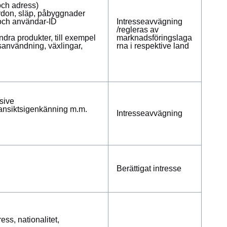
och adress)
fordon, släp, påbyggnader
 och användar-ID
Intresseavvägning
/regleras av
ndra produkter, till exempel
marknadsföringslaga
sanvändning, växlingar,
rna i respektive land
usive
, ansiktsigenkänning m.m.
Intresseavvägning
Berättigat intresse
ss, nationalitet,