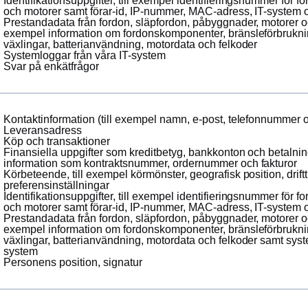
Identifikationsuppgifter, till exempel identifieringsnummer för 
och motorer samt förar-id, IP-nummer, MAC-adress, IT-system
Prestandadata från fordon, släpfordon, påbyggnader, motorer oc
exempel information om fordonskomponenter, bränsleförbrukn
växlingar, batterianvändning, motordata och felkoder
Systemloggar från våra IT-system
Svar på enkätfrågor
Kontaktinformation (till exempel namn, e-post, telefonnummer 
Leveransadress
Köp och transaktioner
Finansiella uppgifter som kreditbetyg, bankkonton och betalnin
information som kontraktsnummer, ordernummer och fakturor
Körbeteende, till exempel körmönster, geografisk position, drif
preferensinställningar
Identifikationsuppgifter, till exempel identifieringsnummer för 
och motorer samt förar-id, IP-nummer, MAC-adress, IT-system
Prestandadata från fordon, släpfordon, påbyggnader, motorer oc
exempel information om fordonskomponenter, bränsleförbrukn
växlingar, batterianvändning, motordata och felkoder samt syst
system
Personens position, signatur