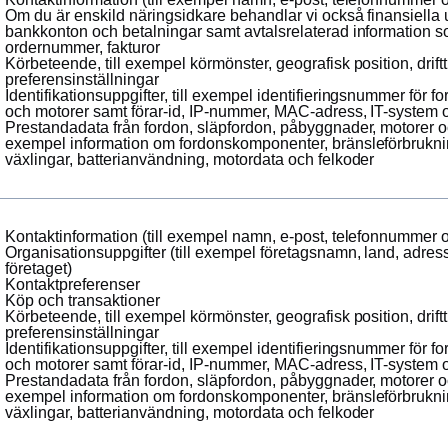
Om du är enskild näringsidkare behandlar vi också finansiella 
bankkonton och betalningar samt avtalsrelaterad information 
ordernummer, fakturor
Körbeteende, till exempel körmönster, geografisk position, drif
preferensinställningar
Identifikationsuppgifter, till exempel identifieringsnummer för 
och motorer samt förar-id, IP-nummer, MAC-adress, IT-system
Prestandadata från fordon, släpfordon, påbyggnader, motorer oc
exempel information om fordonskomponenter, bränsleförbrukn
växlingar, batterianvändning, motordata och felkoder
Kontaktinformation (till exempel namn, e-post, telefonnummer 
Organisationsuppgifter (till exempel företagsnamn, land, adres
företaget)
Kontaktpreferenser
Köp och transaktioner
Körbeteende, till exempel körmönster, geografisk position, drif
preferensinställningar
Identifikationsuppgifter, till exempel identifieringsnummer för 
och motorer samt förar-id, IP-nummer, MAC-adress, IT-system
Prestandadata från fordon, släpfordon, påbyggnader, motorer oc
exempel information om fordonskomponenter, bränsleförbrukn
växlingar, batterianvändning, motordata och felkoder