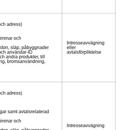
och adress)
ttimmar och
Intresseavvägning
fordon, släp, påbyggnader
eller
 och användar-ID
avtalsförpliktelse
h andra produkter, till
ing, bromsanvändning,
och adress)
gar samt avtalsrelaterad
ttimmar och
Intresseavvägning