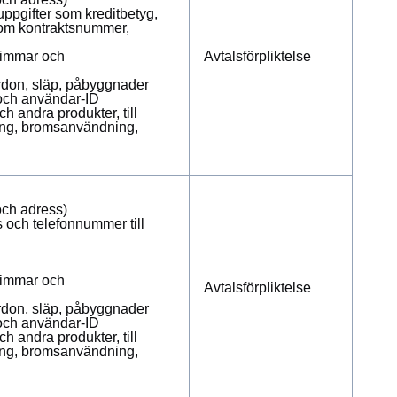
uppgifter som kreditbetyg,
som kontraktsnummer,
ttimmar och
Avtalsförpliktelse
fordon, släp, påbyggnader
 och användar-ID
h andra produkter, till
ing, bromsanvändning,
och adress)
s och telefonnummer till
ttimmar och
Avtalsförpliktelse
fordon, släp, påbyggnader
 och användar-ID
h andra produkter, till
ing, bromsanvändning,