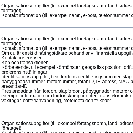
Organisationsuppgifter (till exempel företagsnamn, land, adres
företaget)
Kontaktinformation (till exempel namn, e-post, telefonnummer 
Organisationsuppgifter (till exempel företagsnamn, land, adres
företaget)
Kontaktinformation (till exempel namn, e-post, telefonnummer 
Om du är enskild näringsidkare behandlar vi finansiella uppgifte
Kontaktpreferenser
Köp och transaktioner
Körbeteende, till exempel körmönster, geografisk position, drif
preferensinställningar
Identifikationsuppgifter, t.ex. fordonsidentifieringsnummer, sl
påbyggnadsnummer, motornummer, förar-ID, IP-adress, MAC-a
användar-ID
Prestandadata från fordon, släpfordon, påbyggnader, motorer oc
exempel information om fordonskomponenter, bränsleförbrukn
växlingar, batterianvändning, motordata och felkoder
Organisationsuppgifter (till exempel företagsnamn, land, adres
företaget)
Kontaktinformation (till exempel namn, e-post, telefonnummer 