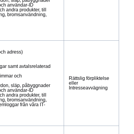
fordon, släp, påbyggnader
 och användar-ID
h andra produkter, till
ing, bromsanvändning,
och adress)
gar samt avtalsrelaterad
ttimmar och
Rättslig förpliktelse
eller
fordon, släp, påbyggnader
Intresseavvägning
 och användar-ID
h andra produkter, till
ing, bromsanvändning,
emloggar från våra IT-