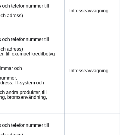
s och telefonnummer till
Intresseavvägning
och adress)
s och telefonnummer till
och adress)
r, till exempel kreditbetyg
ttimmar och
Intresseavvägning
äpnummer,
dress, IT-system och
h andra produkter, till
ing, bromsanvändning,
s och telefonnummer till
och adress)