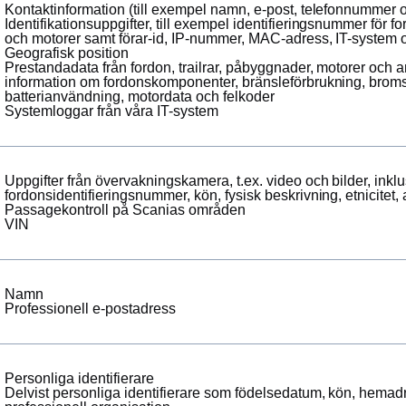
Kontaktinformation (till exempel namn, e-post, telefonnummer 
Identifikationsuppgifter, till exempel identifieringsnummer för 
och motorer samt förar-id, IP-nummer, MAC-adress, IT-system
Geografisk position
Prestandadata från fordon, trailrar, påbyggnader, motorer och a
information om fordonskomponenter, bränsleförbrukning, brom
batterianvändning, motordata och felkoder
Systemloggar från våra IT-system
Uppgifter från övervakningskamera, t.ex. video och bilder, inkl
fordonsidentifieringsnummer, kön, fysisk beskrivning, etnicitet
Passagekontroll på Scanias områden
VIN
Namn
Professionell e-postadress
Personliga identifierare
Delvist personliga identifierare som födelsedatum, kön, hemadre