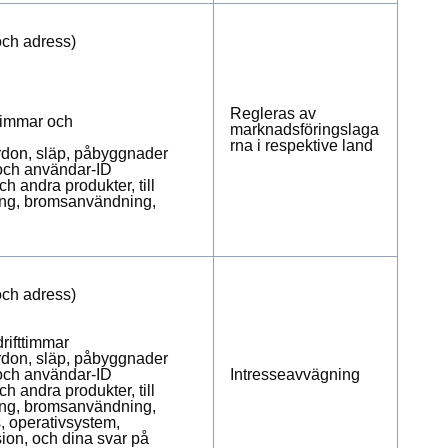
och adress)
Regleras av
ttimmar och
marknadsföringslaga
rna i respektive land
fordon, släp, påbyggnader
 och användar-ID
h andra produkter, till
ing, bromsanvändning,
och adress)
rifttimmar
fordon, släp, påbyggnader
 och användar-ID
Intresseavvägning
h andra produkter, till
ing, bromsanvändning,
s, operativsystem,
on, och dina svar på