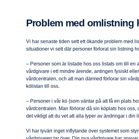
Problem med omlistning
Vi har senaste tiden sett ett ökande problem med li
situationer vi sett där personer förlorat sin listning h
– Personer som är listade hos oss listats om till en
vårdgivare i ett mindre ärende, antingen fysiskt elle
vårdcentralen, och att man därmed förlorar sin vård
kölistan till oss.
– Personer i vår kö (som väntar på att få en plats h
vårdcentralen. Man förlorar då sin köplats hos oss, d
det viktigt att du vet att alla typer av ändringar i din 
Vi har tyvärr inget inflytande över systemet som sty
vårdgivaren tar över. Din nya vårdgivare har ansvar 