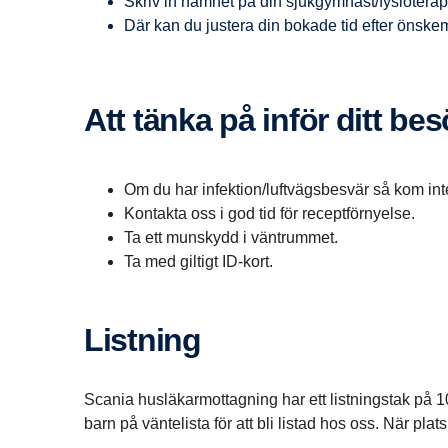
Skriv in namnet på din sjukgymnast/fysioterape
Där kan du justera din bokade tid efter önske
Att tänka på inför ditt be
Om du har infektion/luftvägsbesvär så kom int
Kontakta oss i god tid för receptförnyelse.
Ta ett munskydd i väntrummet.
Ta med giltigt ID-kort.
Listning
Scania husläkarmottagning har ett listningstak på 10 6
barn på väntelista för att bli listad hos oss. När pl