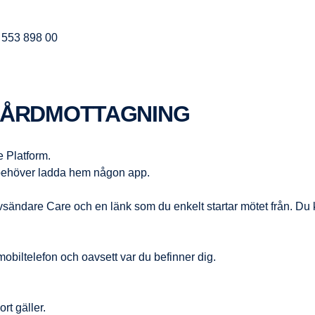
 553 898 00
AL VÅRDMOTTAGNING
e Platform.
e behöver ladda hem någon app.
sändare Care och en länk som du enkelt startar mötet från. Du 
 mobiltelefon och oavsett var du befinner dig.
rt gäller.