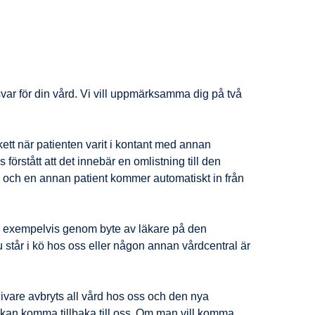
svar för din vård. Vi vill uppmärksamma dig på två
kett när patienten varit i kontant med annan
förstått att det innebär en omlistning till den
rd och en annan patient kommer automatiskt in från
den, exempelvis genom byte av läkare på den
du står i kö hos oss eller någon annan vårdcentral är
dgivare avbryts all vård hos oss och den nya
du kan komma tillbaka till oss. Om man vill komma