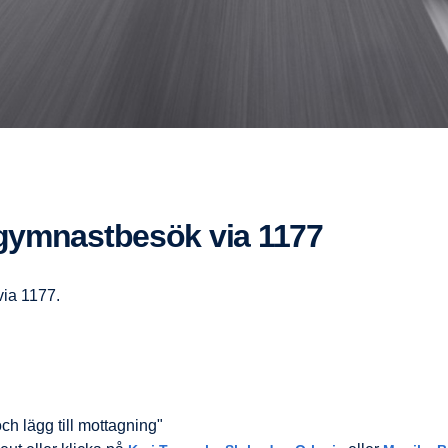
kgymnastbesök via 1177
via 1177.
ch lägg till mottagning"