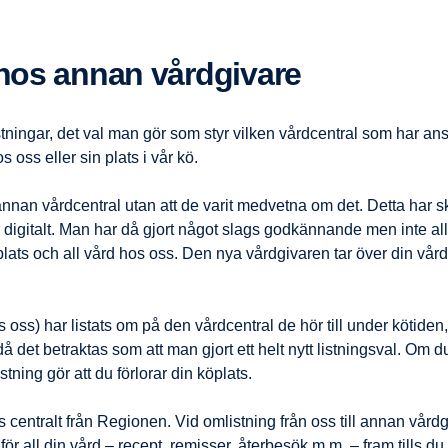
 hos annan vårdgivare
stningar, det val man gör som styr vilken vårdcentral som har an
os oss eller sin plats i vår kö.
 annan vårdcentral utan att de varit medvetna om det. Detta har s
r digitalt. Man har då gjort något slags godkännande men inte alls 
plats och all vård hos oss. Den nya vårdgivaren tar över din vå
os oss) har listats om på den vårdcentral de hör till under köti
å det betraktas som att man gjort ett helt nytt listningsval. Om 
listning gör att du förlorar din köplats.
rs centralt från Regionen. Vid omlistning från oss till annan vår
för all din vård – recept, remisser, återbesök m.m. – fram tills 