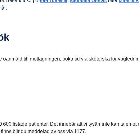
ut eller klicka på
,
eller
Kari Tuomela
Slobodan Orlovic
Monika B
mål.
sök
e oanmäld till mottagningen, boka tid via sköterska för vägledn
00 listade patienter. Det innebär att vi tyvärr inte kan ta emot n
ats finns blir du meddelad av oss via 1177.