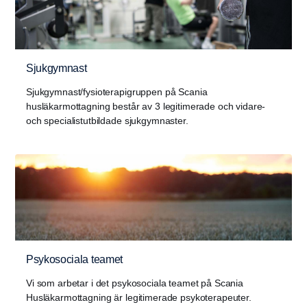
Regular opening hours:
Sjukgymnast
The reception is open Monday - Friday 8.00 -
17.00
Sjukgymnast/fysioterapigruppen på Scania
The laboratory is open Monday - Friday 7.30 - 9.00,
husläkarmottagning består av 3 legitimerade och vidare-
och specialistutbildade sjukgymnaster.
booked appointments only. Please call for an
appointment
Psykosociala teamet
Vi som arbetar i det psykosociala teamet på Scania
Husläkarmottagning är legitimerade psykoterapeuter.