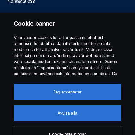
Kontakta oss
Miljöcertifiering
Cookie banner
Cookiepolicy
Vi använder cookies för att anpassa innehåll och
annonser, för att tillhandahålla funktioner för sociala
Cookie-inställningar
medier och för att analysera vår trafik. Vi delar också
information om din användning av vår webbplats med
våra sociala medier, reklam och analyspartners. Genom
att klicka på "Jag accepterar" samtycker du till till alla
cookies som används och informationen som delas. Du
kan också hantera dina cookies genom att klicka på
"Cookie-inställningar" och välja de kategorier du vill
acceptera. För en mer detaljerad förklaring av hur vi
Jag accepterar
© Copyright Scania 2026 All rights reserved. Scania
använder cookies, besök vår sida om cookies, som du
CV AB (publ), SE-151 87 Södertälje, Sweden, Tel:
kan hitta genom att klicka på länken under den här
+46-8-55 38 10 00
texten.
Mer information om ditt dataskydd
Avvisa alla
Cookie-inställningar