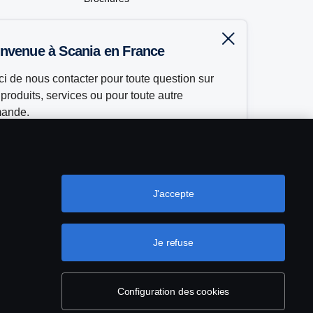
Boutique en ligne
ienvenue à Scania en France
AD)
Rejoignez-nous
i de nous contacter pour toute question sur
produits, services ou pour toute autre
ande.
Je souhaite être recontacté
J'accepte
Recherchez votre distributeur
Je refuse
Configurez votre véhicule Scania
ookies
Configuration des cookies
Configuration des cookies