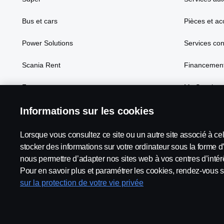
Bus et cars
Pièces et ac
Power Solutions
Services co
Scania Rent
Financement
Focus
My Scania
Informations sur les cookies
Lorsque vous consultez ce site ou un autre site associé à ce
Scania in Your Region:
France
stocker des informations sur votre ordinateur sous la forme d
nous permettre d’adapter nos sites web à vos centres d’intérê
Pour en savoir plus et paramétrer les cookies, rendez-vous s
sur la protection de votre vie privée
Mentions légales
Déclaration de confidentialité
Termes e