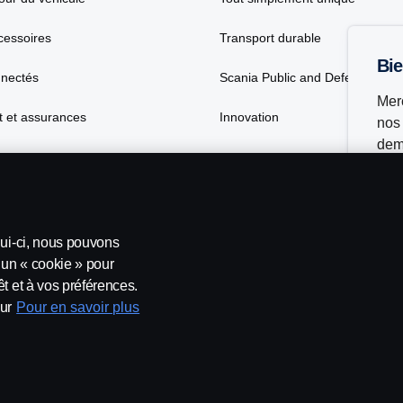
cessoires
Transport durable
B
nnectés
Scania Public and Defense (SP
Merc
 et assurances
Innovation
nos 
dem
lui-ci, nous pouvons
’un « cookie » pour
t et à vos préférences.
ur
Pour en savoir plus
t conditions
Contactez-nous
Lanceurs d’alerte
Politique de c