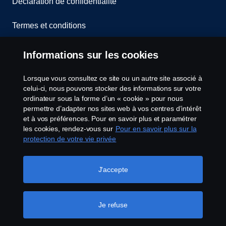
Déclaration de confidentialité
Termes et conditions
Contactez-nous
Informations sur les cookies
Lanceurs d’alerte
Lorsque vous consultez ce site ou un autre site associé à
celui-ci, nous pouvons stocker des informations sur votre
Politique de cookies
ordinateur sous la forme d’un « cookie » pour nous
permettre d’adapter nos sites web à vos centres d’intérêt
et à vos préférences. Pour en savoir plus et paramétrer
Configuration des cookies
les cookies, rendez-vous sur
Pour en savoir plus sur la
protection de votre vie privée
J'accepte
Je refuse
© Copyright Scania 2026 Tous droits réservés.
Scania France SAS, 11 allée du Président Chirac,