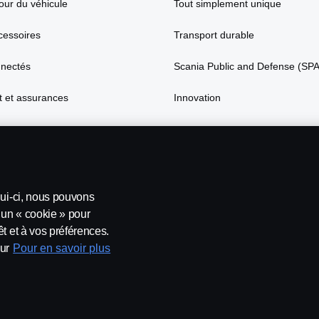
our du véhicule
Tout simplement unique
cessoires
Transport durable
nnectés
Scania Public and Defense (SP
 et assurances
Innovation
lui-ci, nous pouvons
’un « cookie » pour
t et à vos préférences.
ur
Pour en savoir plus
t conditions
Contactez-nous
Lanceurs d’alerte
Politique de c