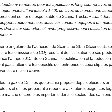
teur/semi-remorque pour les applications long-courrier avec u
es autonomies allant jusqu’à 1 400 km avec du biométhane liquéf
e-président senior et responsable de Scania Trucks. «
Étant donn
veloppent rapidement eux aussi, les camions équipés d’un moteu
s clients qui souhaitent éliminer progressivement l’utilisation d
bone.
»
ierre angulaire de l’adhésion de Scania au SBTi (Science Bas
éduire les émissions de CO
résultant de l’utilisation de ses produ
2
ce l’année 2015. Selon Scania, l’électrification et la réduction
pas à atteindre les objectifs de l’entreprise et ceux stipulés p
ivent être mis en œuvre.
eur à gaz de 13 litres que Scania propose depuis plusieurs an
eurs et en les préparant à répondre aux futures exigences lég
de marché encore plus importante dans le secteur des camions 