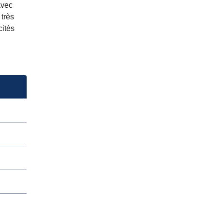
avec
 très
cités