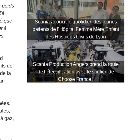
n poids
ié
é que
Scania adoucit le quotidien des jeunes
r à
patients de l’Hôpital Femme Mère Enfant
es
des Hospices Civils de Lyon
ed
Scania Production Angers prend la route
its de
de l’électrification avec le soutien de
 de la
Choose France !
ar
nées.
ales,
à gaz,