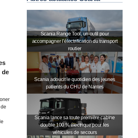
Scania Range Tool, un outil pour
accompagner l’électrification du transport
routier
es
e de
Scania adoucit le quotidien des jeunes
patients du CHU de Nantes
boner
 de
Scania lance sa toute première cabine
de
double 100 % électrique pour les
véhicules de secours