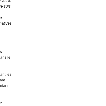
Avec le
je suis
au
natives
es
ans le
ant les
are
rofane
de