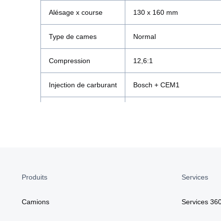
Alésage x course
130 x 160 mm
Type de cames
Normal
Compression
12,6:1
Injection de carburant
Bosch + CEM1
Système antipollution
Scania EGR et convertisseur
Capacité d'huile
43,5 litres
Puissance maxi.
420 ch (311 kW) à 1 900 tr/
Produits
Services
Couple maxi.
2 100 Nm à 1 000-1 300 tr/
Camions
Services 36