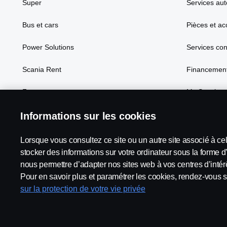
Super
Services aut
Bus et cars
Pièces et ac
Power Solutions
Services co
Scania Rent
Financement
Focus
My Scania
Informations sur les cookies
Lorsque vous consultez ce site ou un autre site associé à ce
Scania in Your Region:
France
stocker des informations sur votre ordinateur sous la forme d
nous permettre d’adapter nos sites web à vos centres d’intérê
Pour en savoir plus et paramétrer les cookies, rendez-vous s
sur la protection de votre vie privée
Mentions légales
Déclaration de confidentialité
Termes e