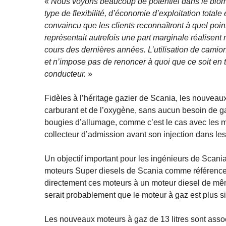
«
Nous voyons beaucoup de potentiel dans le biom
type de flexibilité, d’économie d’exploitation tota
convaincu que les clients reconnaîtront à quel poin
représentait autrefois une part marginale réalisent
cours des dernières années. L’utilisation de camion
et n’impose pas de renoncer à quoi que ce soit en t
conducteur.
»
Fidèles à l’héritage gazier de Scania, les nouvea
carburant et de l’oxygène, sans aucun besoin de 
bougies d’allumage, comme c’est le cas avec les m
collecteur d’admission avant son injection dans les
Un objectif important pour les ingénieurs de Scania 
moteurs Super diesels de Scania comme référence 
directement ces moteurs à un moteur diesel de mêm
serait probablement que le moteur à gaz est plus s
Les nouveaux moteurs à gaz de 13 litres sont asso