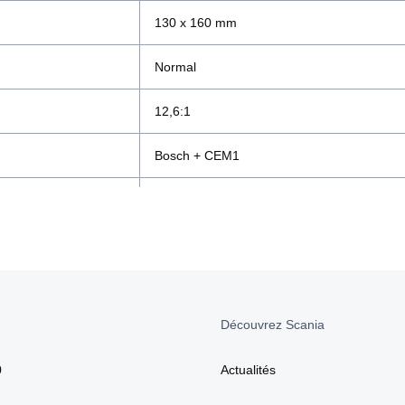
130 x 160 mm
Normal
12,6:1
Bosch + CEM1
 catalytique à 3 voies
Scania EGR et convertisseur catalytique à 3
43,5 litres
min
460 ch (340 kW) à 1 900 tr/min
Découvrez Scania
min
2300 Nm à 1 000-1 300 tr/min
0
Actualités