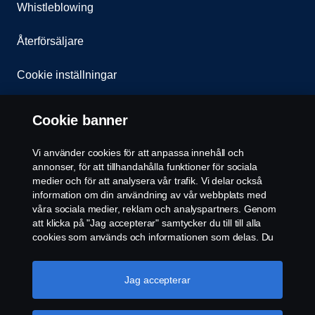
Whistleblowing
Återförsäljare
Cookie inställningar
Cookie banner
Vi använder cookies för att anpassa innehåll och
annonser, för att tillhandahålla funktioner för sociala
medier och för att analysera vår trafik. Vi delar också
© Copyright Scania 2024. All rights reserved.
information om din användning av vår webbplats med
Scania CV AB (publ), SE-151 87 Södertälje,
våra sociala medier, reklam och analyspartners. Genom
Sweden, Tel: +46-8-55 38 10 00, Fax: +46-8-55 38
att klicka på "Jag accepterar" samtycker du till till alla
10 37.
cookies som används och informationen som delas. Du
kan också hantera dina cookies genom att klicka på
"Cookie-inställningar" och välja de kategorier du vill
acceptera. För en mer detaljerad förklaring av hur vi
Jag accepterar
använder cookies, besök vår sida om cookies, som du
kan hitta genom att klicka på länken under den här