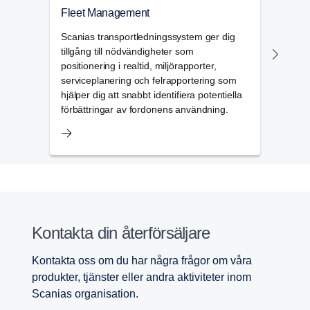
Fleet Management
Färd
Scanias transportledningssystem ger dig
Scani
tillgång till nödvändigheter som
fulls
positionering i realtid, miljörapporter,
ford
serviceplanering och felrapportering som
det e
hjälper dig att snabbt identifiera potentiella
förbättringar av fordonens användning.
Kontakta din återförsäljare
Kontakta oss om du har några frågor om våra
produkter, tjänster eller andra aktiviteter inom
Scanias organisation.