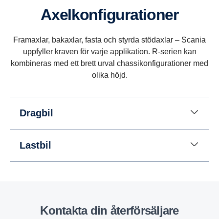
Axelkonfigurationer
Backning
Vid backning används planetväxelns kugghjul
Framaxlar, bakaxlar, fasta och styrda stödaxlar – Scania
i stället för ett separat kugghjul i huvudväxellådan.
uppfyller kraven för varje applikation. R-serien kan
Med den här lösningen har du åtta växlar till ditt
kombineras med ett brett urval chassikonfigurationer med
förfogande vid backning i upp till 30 km/h. (Detta är
olika höjd.
exempelvis användbart för tippbilar som behöver
backa långa sträckor.)
Dragbil
Lastbil
Kontakta din återförsäljare