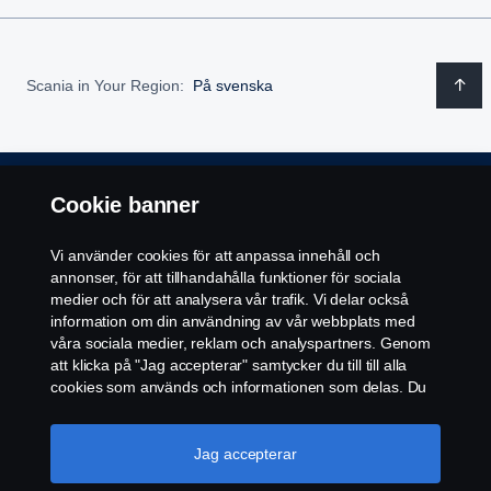
Scania in Your Region:
På svenska
Cookie banner
Regler
Vi använder cookies för att anpassa innehåll och
Integritetspolicy
annonser, för att tillhandahålla funktioner för sociala
medier och för att analysera vår trafik. Vi delar också
Cookies
information om din användning av vår webbplats med
våra sociala medier, reklam och analyspartners. Genom
Kontakt
att klicka på "Jag accepterar" samtycker du till till alla
cookies som används och informationen som delas. Du
kan också hantera dina cookies genom att klicka på
Whistleblowing
"Cookie-inställningar" och välja de kategorier du vill
acceptera. För en mer detaljerad förklaring av hur vi
Jag accepterar
Återförsäljare
använder cookies, besök vår sida om cookies, som du