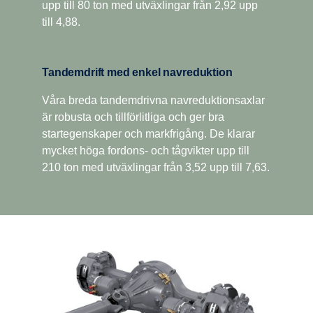
upp till 80 ton med utväxlingar från 2,92 upp
till 4,88.
Tandemdrift med enkel navreduktion
Våra breda tandemdrivna navreduktionsaxlar
är robusta och tillförlitliga och ger bra
startegenskaper och markfrigång. De klarar
mycket höga fordons- och tågvikter upp till
210 ton med utväxlingar från 3,52 upp till 7,63.
Köregenskaper
Ett bredare utväxlingsförhållande med bland annat
superkrypväxel och överväxel ger bättre
köregenskaper, vilket är i linje med Scanias filosofi