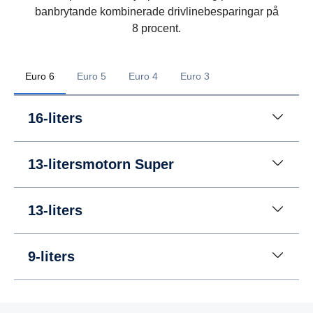
banbrytande kombinerade drivlinebesparingar på
8 procent.
Euro 6
Euro 5
Euro 4
Euro 3
16-liters
13-litersmotorn Super
13-liters
9-liters