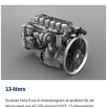
13-liters
Scanias hela Euro 6-motorprogram är godkänt för att
drivas med upp till 100 procent HVO. 13-litersmotorn