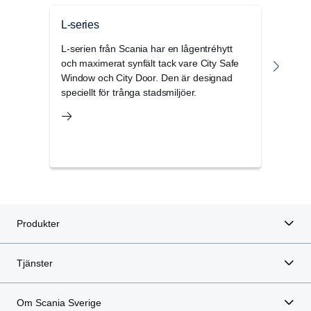
prestandasteg. Högre vridmoment och utväxling
förbättrar påbyggnadsutrustningens övergripande
L-series
P-se
prestanda. Det högre utväxlingsförhållandet ger
L-serien från Scania har en lågentréhytt
P-se
lägre bullernivåer och minskad bränsleförbrukning,
och maximerat synfält tack vare City Safe
hytts
vilket i sin tur gör det möjligt att sänka
Window och City Door. Den är designad
anlä
motorvarvtalet.
speciellt för trånga stadsmiljöer.
kräva
regio
Den nya växellådan Scania Opticruise G33 är tillgänglig
för samtliga V8-motorer upp till 660 hk och för de
kraftigaste 13-litersmotorerna på 500 och 540 hk.
Produkter
Tjänster
Om Scania Sverige