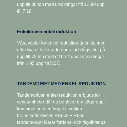
upp till 80 ton med utväxlingar från 3,80 upp
tillgängligheten och ger färre avbrott för underhåll. Allt
varvtal och ekonomikörning. För alla
till 7,18.
detta för att säkerställa optimeringen av din totala
rangesplitväxellådor finns Scania Opticruise,
driftekonomi.
Scania Retarder och ett antal kraftuttag.
Enkeldriven enkel reduktion
Våra växlar för enkel reduktion är enkla men
effektiva och klarar fordons- och tågvikter på
upp till 78 ton med ett brett urval utväxlingar
från 1,95 upp till 5,57.
TANDEMDRIFT MED ENKEL REDUKTION
Tandemdriven enkel reduktion erbjuds för
verksamheter där du behöver bra väggrepp i
kombination med högsta möjliga
bränsleeffektivitet. RB662 + R660
tandemväxel klarar fordons- och tågvikter på