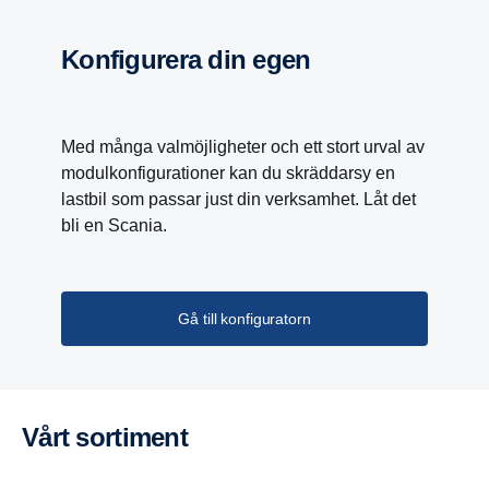
Konfigurera din egen
Med många valmöjligheter och ett stort urval av
modulkonfigurationer kan du skräddarsy en
lastbil som passar just din verksamhet. Låt det
bli en Scania.
Gå till konfiguratorn
PTO
Vårt sortiment
Kraftuttag – Med Scania Opticruise-växellådan
lanseras ett nytt kraftuttagsprogram med nio olika