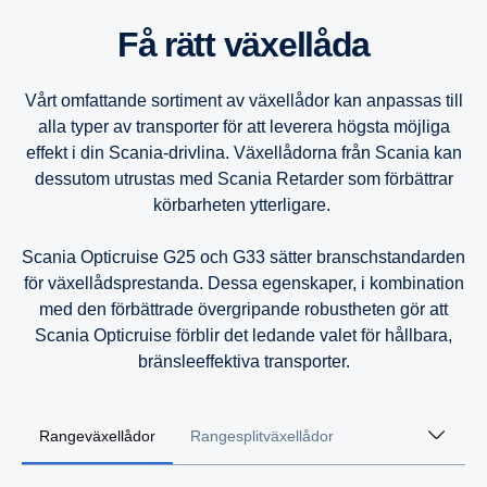
16-liters
16-liters
16-liters
Få rätt växellåda
13-liters
13-liters
13-liters
Vårt omfattande sortiment av växellådor kan anpassas till
alla typer av transporter för att leverera högsta möjliga
effekt i din Scania-drivlina. Växellådorna från Scania kan
9-liters
9-liters
9-liters
dessutom utrustas med Scania Retarder som förbättrar
körbarheten ytterligare.
Scania Opticruise G25 och G33 sätter branschstandarden
för växellådsprestanda. Dessa egenskaper, i kombination
med den förbättrade övergripande robustheten gör att
Scania Opticruise förblir det ledande valet för hållbara,
bränsleeffektiva transporter.
Rangeväxellådor
Rangesplitväxellådor