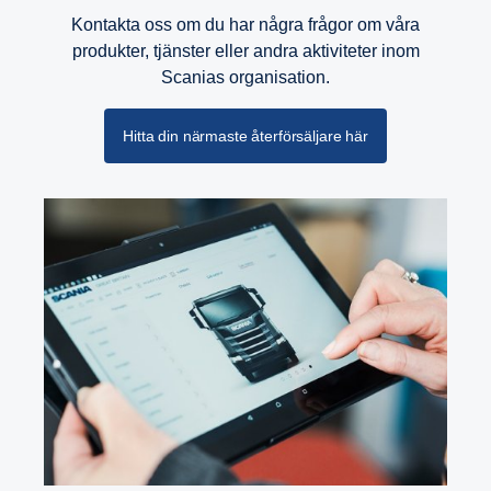
Kontakta oss om du har några frågor om våra
produkter, tjänster eller andra aktiviteter inom
Scanias organisation.
Hitta din närmaste återförsäljare här
Retarder
Retardern på G33 har dessutom uppdaterats och
förbättrats så att den nu kan leverera ett
vridmoment på 4 700 Nm vid ett kardanaxelvarvtal
under 600 v/min.