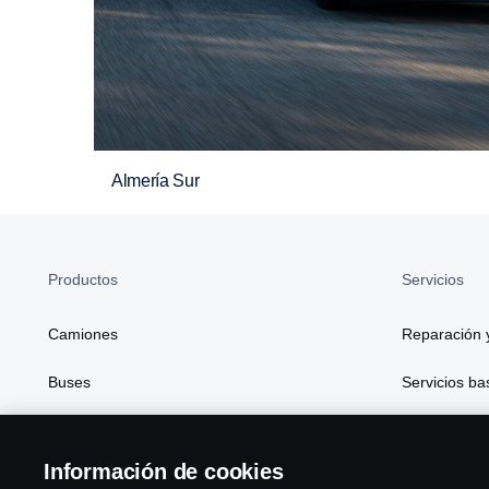
Almería Sur
Productos
Servicios
Camiones
Reparación 
Buses
Servicios b
Soluciones de generación de energía
Financiación
Información de cookies
Atributos