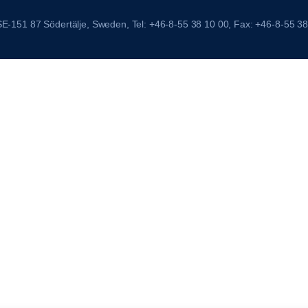
 SE-151 87 Södertälje, Sweden, Tel: +46-8-55 38 10 00, Fax: +46-8-55 38