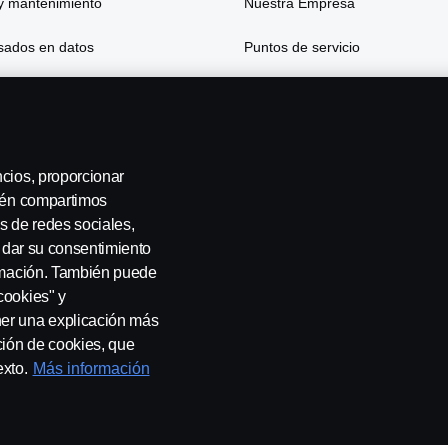
y mantenimiento
Nuestra Empresa
asados en datos
Puntos de servicio
 y seguros
ncios, proporcionar
bién compartimos
s de redes sociales,
ur
a dar su consentimiento
ormación. También puede
cookies" y
ner una explicación más
ción de cookies, que
sotros
Whistleblowing
Política de cookies
Cookie settings
exto.
Más información