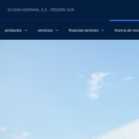
SCANIA HISPANIA, S.A. - REGIÓN SUR
productos
servicios
financial-services
Acerca de nos