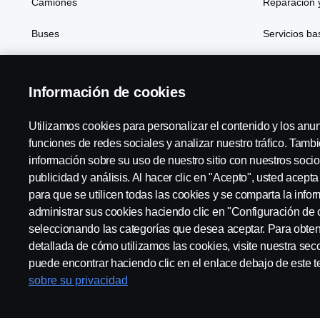
Camiones
Reparación 
Buses
Servicios b
Soluciones de generación de energía
Financiación
Información de cookies
Atributos
Utilizamos cookies para personalizar el contenido y los anu
funciones de redes sociales y analizar nuestro tráfico. Tam
información sobre su uso de nuestro sitio con nuestros socio
Scania in Your Region:
Scania Hispania, S.A. - Región S
publicidad y análisis. Al hacer clic en "Acepto", usted acept
para que se utilicen todas las cookies y se comparta la inf
administrar sus cookies haciendo clic en "Configuración de 
seleccionando las categorías que desea aceptar. Para obte
detallada de cómo utilizamos las cookies, visite nuestra sec
Aviso Legal
Declaración de Privacidad
Contacta con no
puede encontrar haciendo clic en el enlace debajo de este t
sobre su privacidad