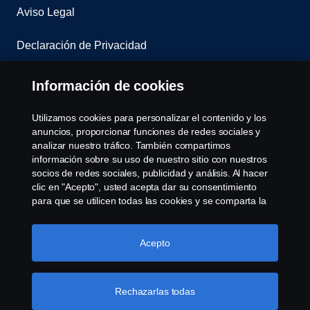
Aviso Legal
Declaración de Privacidad
Contacta con nosotros
Información de cookies
Whistleblowing
Utilizamos cookies para personalizar el contenido y los
anuncios, proporcionar funciones de redes sociales y
Política de cookies
analizar nuestro tráfico. También compartimos
información sobre su uso de nuestro sitio con nuestros
socios de redes sociales, publicidad y análisis. Al hacer
Cookie settings
clic en "Acepto", usted acepta dar su consentimiento
para que se utilicen todas las cookies y se comparta la
información. También puede administrar sus cookies
haciendo clic en "Configuración de cookies" y
seleccionando las categorías que desea aceptar. Para
Acepto
obtener una explicación más detallada de cómo
utilizamos las cookies, visite nuestra sección de cookies,
que puede encontrar haciendo clic en el enlace debajo
Rechazarlas todas
© Copyright Scania 2022 All rights reserved. Scania
de este texto.
Más información sobre su privacidad
CV AB (publ), SE-151 87 Södertälje, Sweden, Tel: